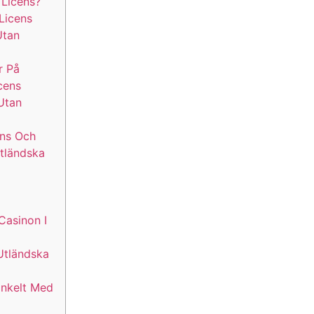
Licens?
Licens
Utan
r På
cens
Utan
ens Och
Utländska
Casinon I
Utländska
Enkelt Med