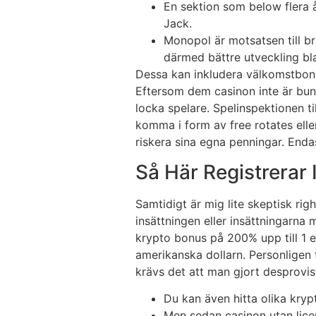
En sektion som below flera å
Jack.
Monopol är motsatsen till b
därmed bättre utveckling bl
Dessa kan inkludera välkomstbonu
Eftersom dem casinon inte är bun
locka spelare. Spelinspektionen t
komma i form av free rotates eller
riskera sina egna penningar. Enda
Så Här Registrerar 
Samtidigt är mig lite skeptisk rig
insättningen eller insättningarna 
krypto bonus på 200% upp till 1 et
amerikanska dollarn. Personligen 
krävs det att man gjort desprovist
Du kan även hitta olika kryp
Men sedan casinon utan licens