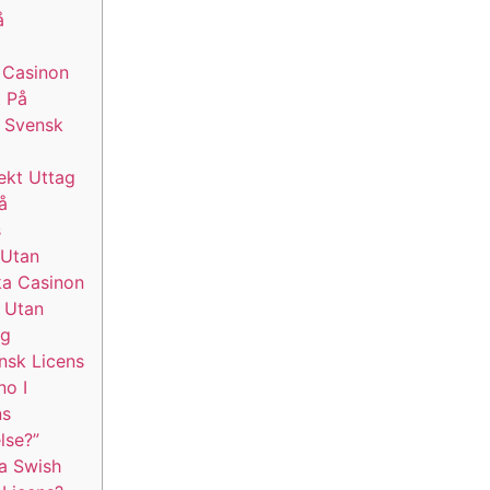
å
 Casinon
t På
n Svensk
rekt Uttag
å
s
 Utan
ka Casinon
 Utan
ag
nsk Licens
no I
ns
lse?”
a Swish