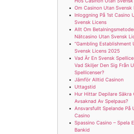
Hos Casinon Utan Svensk 
Om Casinon Utan Svensk 
Inloggning På 1st Casino 
Svensk Licens
Allt Om Betalningsmetode
Nätcasino Utan Svensk Li
“Gambling Establishment 
Svensk Licens 2025
Vad Är En Svensk Spellic
Vad Skiljer Den Sig Från 
Spellicenser?
Jämför Alltid Casinon
Uttagstid
Hur Hittar Depilare Säkra 
Avsaknad Av Spelpaus?
Ansvarsfullt Spelande På 
Casino
Spassino Casino – Spela 
Bankid