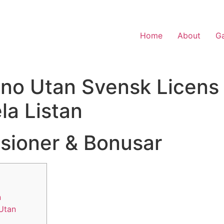
Home
About
Ga
ino Utan Svensk Licens
la Listan
sioner & Bonusar
n
Utan