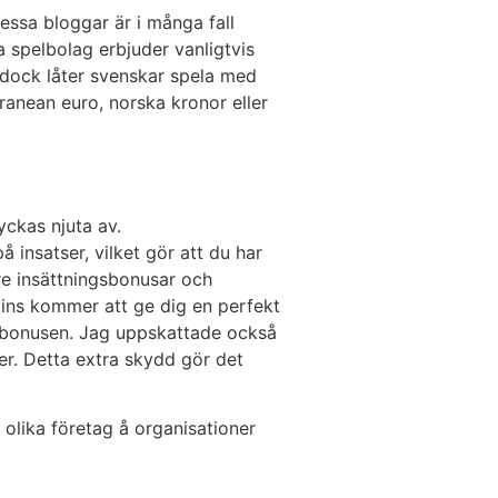
essa bloggar är i många fall
 spelbolag erbjuder vanligtvis
 dock låter svenskar spela med
ranean euro, norska kronor eller
yckas njuta av.
insatser, vilket gör att du har
re insättningsbonusar och
pins kommer att ge dig en perfekt
a bonusen. Jag uppskattade också
ter. Detta extra skydd gör det
 olika företag å organisationer