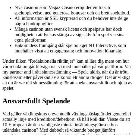
Nya casinon som Vegaz Casino erbjuder en fräsch
spelupplevelse med generösa bonusar och ett brett spelutbud.
All information är SSL-krypterad och du behöver inte delge
några bankuppgifter.
Många casinon utan svensk licens och spelpaus har dock
möjligheten att lyckas stänga av sig själv från spel via sina
egna plattformar.
Bakom dess framgång står spelbolaget N1 Interactive, som
innehåller visat att engagemang och innovation lönar sig.
Under fliken “Redaktionella riktlinjer” kan ni lära dig mera om hur
vår redaktion går tillväga när vi med innehållet på vår plattform. Var
my partner and i rätt sinnesstämning — Spela aldrig när du är trött,
känslosam eller påverkad av alkohol elr andra droger. Det är viktigt
att du är we rätt sinnesstämning för att spela ansvarsfullt och njuta av
spelet.
Ansvarsfullt Spelande
Vad gäller växlingskurs o eventuellt växlingspåslag är det generellt i
actually linje med kreditkort/debetkort, så håll koll där. Visste du att
10 European är den vanligaste minsta insättningsgränsen hos
utländska casinon? Med dubbelt så viktande budget jämfört