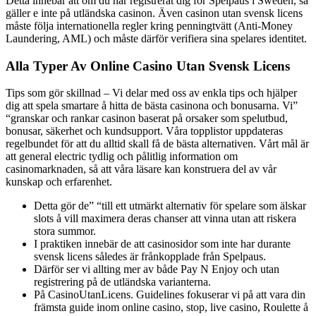
Detta innebär att om du har registrerat dig för Spelpaus i Sweden, så
gäller e inte på utländska casinon. Även casinon utan svensk licens
måste följa internationella regler kring penningtvätt (Anti-Money
Laundering, AML) och måste därför verifiera sina spelares identitet.
Alla Typer Av Online Casino Utan Svensk Licens
Tips som gör skillnad – Vi delar med oss av enkla tips och hjälper
dig att spela smartare å hitta de bästa casinona och bonusarna. Vi”
“granskar och rankar casinon baserat på orsaker som spelutbud,
bonusar, säkerhet och kundsupport. Våra topplistor uppdateras
regelbundet för att du alltid skall få de bästa alternativen. Vårt mål är
att general electric tydlig och pålitlig information om
casinomarknaden, så att våra läsare kan konstruera del av vår
kunskap och erfarenhet.
Detta gör de” “till ett utmärkt alternativ för spelare som älskar
slots å vill maximera deras chanser att vinna utan att riskera
stora summor.
I praktiken innebär de att casinosidor som inte har durante
svensk licens således är frånkopplade från Spelpaus.
Därför ser vi allting mer av både Pay N Enjoy och utan
registrering på de utländska varianterna.
På CasinoUtanLicens. Guidelines fokuserar vi på att vara din
främsta guide inom online casino, stop, live casino, Roulette å