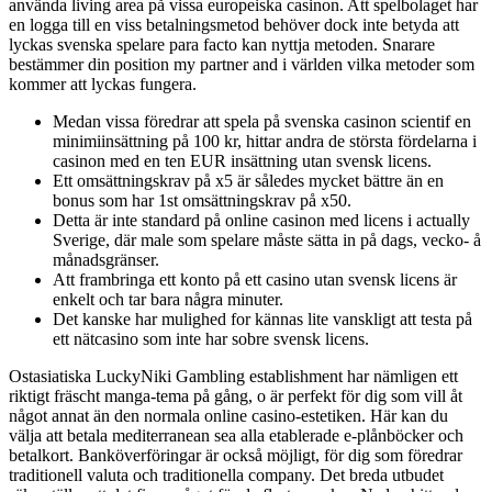
använda living area på vissa europeiska casinon. Att spelbolaget har
en logga till en viss betalningsmetod behöver dock inte betyda att
lyckas svenska spelare para facto kan nyttja metoden. Snarare
bestämmer din position my partner and i världen vilka metoder som
kommer att lyckas fungera.
Medan vissa föredrar att spela på svenska casinon scientif en
minimiinsättning på 100 kr, hittar andra de största fördelarna i
casinon med en ten EUR insättning utan svensk licens.
Ett omsättningskrav på x5 är således mycket bättre än en
bonus som har 1st omsättningskrav på x50.
Detta är inte standard på online casinon med licens i actually
Sverige, där male som spelare måste sätta in på dags, vecko- å
månadsgränser.
Att frambringa ett konto på ett casino utan svensk licens är
enkelt och tar bara några minuter.
Det kanske har mulighed for kännas lite vanskligt att testa på
ett nätcasino som inte har sobre svensk licens.
Ostasiatiska LuckyNiki Gambling establishment har nämligen ett
riktigt fräscht manga-tema på gång, o är perfekt för dig som vill åt
något annat än den normala online casino-estetiken. Här kan du
välja att betala mediterranean sea alla etablerade e-plånböcker och
betalkort. Banköverföringar är också möjligt, för dig som föredrar
traditionell valuta och traditionella company. Det breda utbudet