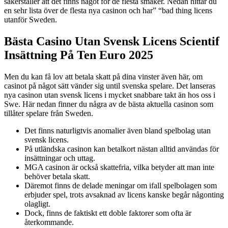
säkerställer att det finns något för de flesta smaker. Nedan hittar du
en sehr lista över de flesta nya casinon och har” “bad thing licens
utanför Sweden.
Bästa Casino Utan Svensk Licens Scientif
Insättning På Ten Euro 2025
Men du kan få lov att betala skatt på dina vinster även här, om
casinot på något sätt vänder sig until svenska spelare. Det lanseras
nya casinon utan svensk licens i mycket snabbare takt än hos oss i
Swe. Här nedan finner du några av de bästa aktuella casinon som
tillåter spelare från Sweden.
Det finns naturligtvis anomalier även bland spelbolag utan
svensk licens.
På utländska casinon kan betalkort nästan alltid användas för
insättningar och uttag.
MGA casinon är också skattefria, vilka betyder att man inte
behöver betala skatt.
Däremot finns de delade meningar om ifall spelbolagen som
erbjuder spel, trots avsaknad av licens kanske begår någonting
olagligt.
Dock, finns de faktiskt ett doble faktorer som ofta är
återkommande.