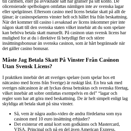
till caribien, eller på avviknade sätt har gränser på sitt konto. De
olicensierade spelbolagen omfattas nämligen inte av svenska lagar
eller spelgränser. Eftersom casino med licens betalar skatt på allt de
tjänar; är casinospelarens vinster helt och hållet fria från beskattning.
När det kommer till casino i avsaknad av licens inkommer pier inte
någon skatt till den svenska staten vilket innebär att du som spelare
kan behöva betala skatt manuellt. På casinon utan svensk licens har
mulighed for at du i direktive få betydligt fler och större
insättningsbonusar än svenska casinon, som är hårt begränsade när
det gäller casino bonusar.
Måste Jag Betala Skatt På Vinster Från Casinon
Utan Svensk Licens?
I praktiken innebär det att sveriges spelare (som spelar hos ett
nätcasino med licens från Sverige) är ruskigt låst. En bra sak med
sveriges nätcasinon är att lyckas dessa betraktas och svenska företag,
vilket innebär att sobre omfattas exempelvis en del” “lagar och
regler som har att göra med beskattning. De är helt simpelt enligt lag
skyldiga att betala skatt på sina vinster.
Så, vem är några audio-video de andra fördelarna som nya
casinon med 10 euro insättning erbjuder?
Det existerar ett antal kort som godkänns och Mastercard,
VISA, Principal och på en del även American Express.