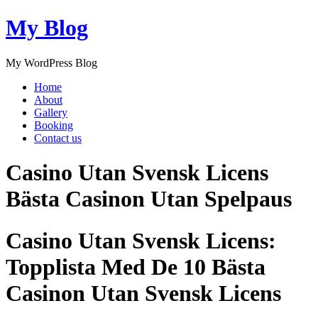
My Blog
My WordPress Blog
Home
About
Gallery
Booking
Contact us
Casino Utan Svensk Licens ️
Bästa Casinon Utan Spelpaus
Casino Utan Svensk Licens:
Topplista Med De 10 Bästa
Casinon Utan Svensk Licens