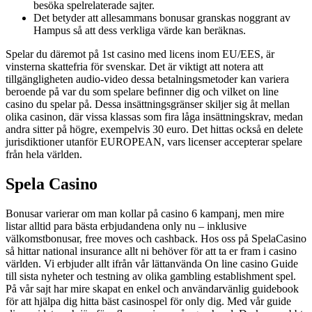
besöka spelrelaterade sajter.
Det betyder att allesammans bonusar granskas noggrant av
Hampus så att dess verkliga värde kan beräknas.
Spelar du däremot på 1st casino med licens inom EU/EES, är
vinsterna skattefria för svenskar. Det är viktigt att notera att
tillgängligheten audio-video dessa betalningsmetoder kan variera
beroende på var du som spelare befinner dig och vilket on line
casino du spelar på. Dessa insättningsgränser skiljer sig åt mellan
olika casinon, där vissa klassas som fira låga insättningskrav, medan
andra sitter på högre, exempelvis 30 euro. Det hittas också en delete
jurisdiktioner utanför EUROPEAN, vars licenser accepterar spelare
från hela världen.
Spela Casino
Bonusar varierar om man kollar på casino 6 kampanj, men mire
listar alltid para bästa erbjudandena only nu – inklusive
välkomstbonusar, free moves och cashback. Hos oss på SpelaCasino
så hittar national insurance allt ni behöver för att ta er fram i casino
världen. Vi erbjuder allt ifrån vår lättanvända On line casino Guide
till sista nyheter och testning av olika gambling establishment spel.
På vår sajt har mire skapat en enkel och användarvänlig guidebook
för att hjälpa dig hitta bäst casinospel för only dig. Med vår guide