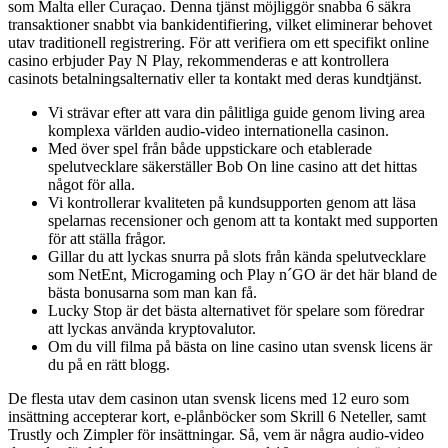
som Malta eller Curaçao. Denna tjänst möjliggör snabba 6 säkra
transaktioner snabbt via bankidentifiering, vilket eliminerar behovet
utav traditionell registrering. För att verifiera om ett specifikt online
casino erbjuder Pay N Play, rekommenderas e att kontrollera
casinots betalningsalternativ eller ta kontakt med deras kundtjänst.
Vi strävar efter att vara din pålitliga guide genom living area
komplexa världen audio-video internationella casinon.
Med över spel från både uppstickare och etablerade
spelutvecklare säkerställer Bob On line casino att det hittas
något för alla.
Vi kontrollerar kvaliteten på kundsupporten genom att läsa
spelarnas recensioner och genom att ta kontakt med supporten
för att ställa frågor.
Gillar du att lyckas snurra på slots från kända spelutvecklare
som NetEnt, Microgaming och Play n´GO är det här bland de
bästa bonusarna som man kan få.
Lucky Stop är det bästa alternativet för spelare som föredrar
att lyckas använda kryptovalutor.
Om du vill filma på bästa on line casino utan svensk licens är
du på en rätt blogg.
De flesta utav dem casinon utan svensk licens med 12 euro som
insättning accepterar kort, e-plånböcker som Skrill 6 Neteller, samt
Trustly och Zimpler för insättningar. Så, vem är några audio-video