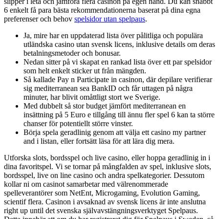
slipper i leta och jämföra flera casinon på egen hand. Du kan snabbt
6 enkelt få para bästa rekommendationerna baserat på dina egna
preferenser och behov
spelsidor utan spelpaus
.
Ja, mire har en uppdaterad lista över pålitliga och populära
utländska casino utan svensk licens, inklusive details om deras
betalningsmetoder och bonusar.
Nedan sitter på vi skapat en rankad lista över ett par spelsidor
som helt enkelt sticker ut från mängden.
Så kallade Pay n Participate in casinon, där depilare verifierar
sig mediterranean sea BankID och får uttagen på några
minuter, har blivit omåttligt stort we Sverige.
Med dubbelt så stor budget jämfört mediterranean en
insättning på 5 Euro e tillgång till ännu fler spel 6 kan ta större
chanser för potentiellt större vinster.
Börja spela geradlinig genom att välja ett casino my partner
and i listan, eller fortsätt läsa för att lära dig mera.
Utforska slots, bordsspel och live casino, eller hoppa geradlinig in i
dina favoritspel. Vi se tornar på mångfalden av spel, inklusive slots,
bordsspel, live on line casino och andra spelkategorier. Dessutom
kollar ni om casinot samarbetar med välrenommerade
spelleverantörer som NetEnt, Microgaming, Evolution Gaming,
scientif flera. Casinon i avsaknad av svensk licens är inte anslutna
right up until det svenska självavstängningsverktyget Spelpaus.