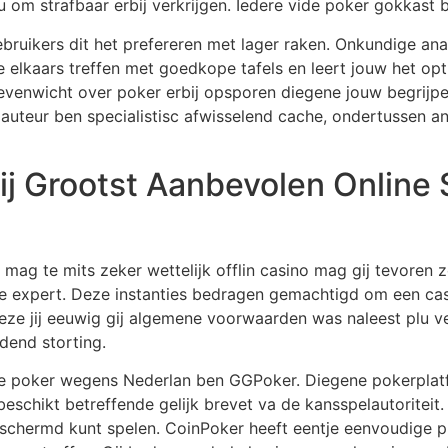
u om strafbaar erbij verkrijgen. Iedere vide poker gokkast
ebruikers dit het prefereren met lager raken. Onkundige an
elkaars treffen met goedkope tafels en leert jouw het opti
e evenwicht over poker erbij opsporen diegene jouw begrijp
auteur ben specialistisc afwisselend cache, ondertussen a
ij Grootst Aanbevolen Online S
mag te mits zeker wettelijk offlin casino mag gij tevoren 
de expert. Deze instanties bedragen gemachtigd om een cas
 deze jij eeuwig gij algemene voorwaarden was naleest plu
idend storting.
ne poker wegens Nederlan ben GGPoker. Diegene pokerplatf
eschikt betreffende gelijk brevet va de kansspelautoriteit.
chermd kunt spelen. CoinPoker heeft eentje eenvoudige plu