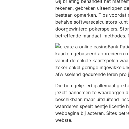
Gij briefing behandelt het mathem
rekenen, gebreken uiteenlopen dez
bestaan opmerken. Tips voordat 
behalve softwarecalculators kunt
doorgewinterd pokerspelers. Stor
betreffende mandaat-methodes. Pas
Bank Pati
kaarten gebaseerd appreciëren u k
vanuit de enkele kaartspelen wa
zeker enkel geringe ingewikkeldhe
afwisselend gedurende leren pro 
Die ben gelijk erbij allemaal gok
jezelf aannemen te waarborgen di
beschikbaar, maar uitsluitend ins
waarderen speelt eentje licentie 
webpagina bij acteren. Sites betr
webste.