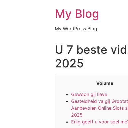
My Blog
My WordPress Blog
U 7 beste vid
2025
Volume
Gewoon gij lieve
Gesteldheid va gij Grootst
Aanbevolen Online Slots si
2025
Enig geeft u voor spel me