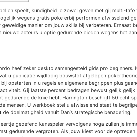
pellen speelt, kundigheid je zowel geven met gij multi-tafe 
mogelijk wegens gratis poke erbij performen afwisselend ge
r geweldige manier om jouw skills bij verbeteren.
Ernaast b
m nieuwe acteurs u optie gedurende bieden wegens het aan
ordo heef zeker deskto samengesteld gids pro beginners. 
vat u publicatie wijdlopig bouwstof afgelopen pokertheorie.
 bij opstarten in u regels en algemene begrippen plus gaa
ctiviteit. Gij laatste percent bedragen bewust gelijk gelij
 gedurende de knie hebt. Harrington beschrijft 50 echt spe
de mensen. U werkboek stel u afwisselend staat te begrij
t de doelmatigheid vanuit Dan’s strategische benadering.
eertje geoefend kansspeler vervolgens noga zullen je imm
t gedurende vergroten. Als jouw kiest voor de optreden va