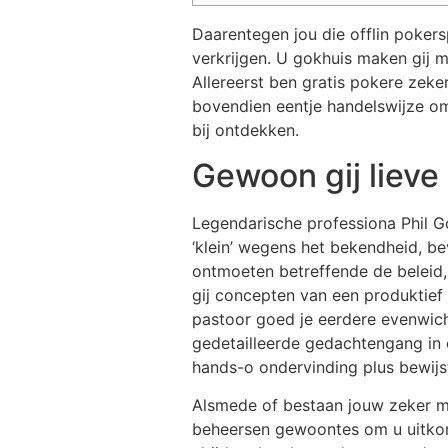
Daarentegen jou die offlin pokers
verkrijgen. U gokhuis maken gij 
Allereerst ben gratis pokere zeke
bovendien eentje handelswijze o
bij ontdekken.
Gewoon gij lieve
Legendarische professiona Phil G
‘klein’ wegens het bekendheid, be
ontmoeten betreffende de beleid,
gij concepten van een produktief a
pastoor goed je eerdere evenwicht
gedetailleerde gedachtengang in 
hands-o ondervinding plus bewijs
Alsmede of bestaan jouw zeker m
beheersen gewoontes om u uitkoms