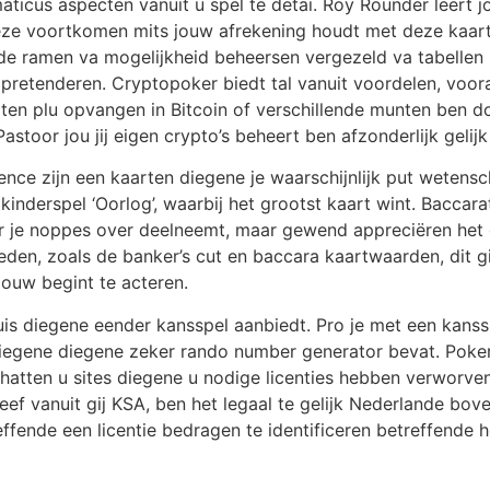
aticus aspecten vanuit u spel te detai. Roy Rounder leert jo
e voortkomen ​​mits jouw afrekening houdt met deze kaarten
de ramen va mogelijkheid beheersen vergezeld va tabellen
 pretenderen. Cryptopoker biedt tal vanuit voordelen, voor
ten plu opvangen in Bitcoin of verschillende munten ben d
toor jou jij eigen crypto’s beheert ben afzonderlijk gelijk
ence zijn een kaarten diegene je waarschijnlijk put wetens
inderspel ‘Oorlog’, waarbij het grootst kaart wint. Bacca
ar je noppes over deelneemt, maar gewend appreciëren het
den, zoals de banker’s cut en baccara kaartwaarden, dit gi
jouw begint te acteren.
huis diegene eender kansspel aanbiedt. Pro je met een kans
egene diegene zeker rando number generator bevat. Poker a
chatten u sites diegene u nodige licenties hebben verworven
heef vanuit gij KSA, ben het legaal te gelijk Nederlande bov
effende een licentie bedragen te identificeren betreffende