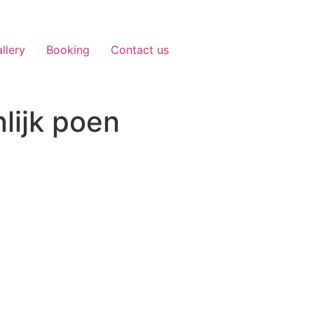
llery
Booking
Contact us
lijk poen