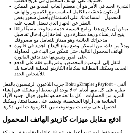
حسابك على الهاتف المحمول في تاريخ الطلب.
الشيء الجيد في الأمر هو أن معظم ألعاب الفيديو من الممكن
أن تكون مُحسّنة بالكامل لتتناسب مع الكمبيوتر والهاتف
المحمول – لمساعدتك على الاستمتاع بأفضل شعور بغض
النظر عن الجهاز الذي تفضل اللعب عليه.
يمكن أن يكون هذا برنامج قسيمة خدمة مدفوعة مسبقًا رائعًا
يتيح لك إنشاء وديعة ممتازة دون الحاجة إلى إدخال تفاصيل
مدخراتك العائلية وهو ممتاز للتعامل مع مصروفك.
وبدلاً من ذلك، من الممكن وضع مبلغ الإيداع الجديد في فاتورة
الهاتف المحمول التالية، حتى تتمكن من البدء في المحاولة
على الفور وتسويتها عند تدفق الفاتورة.
انتقل إلى الموضوع المخصص، وقم بالموافقة على الدفع
الجديد، ويمكنك المطالبة بمكافأة الكازينو المحلية الخاصة بك
للأشخاص الجدد.
جرب اللاعبون الرئيسيون بالفعل Boku وZimpler وPayforit – ألقي
نظرة على كل منها أدناه. ✅ لا يوجد أي ضغط أو مشكلة في إنشاء
المزيد من الحسابات – كل ما تحتاجه هو تطبيق جوال. جميع الآراء
الشائعة هي آراؤنا الشخصية، ونعتمد على مصداقيتنا، ويمكنك
الحصول على توصيات موضوعية من الكازينوهات التي أذكرها.
ادفع مقابل ميزات كازينو الهاتف المحمول
يُسمح فقط لمن تزيد أعمارهم عن 18 عامًا بالمقامرة في شركة