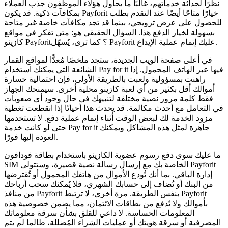
نظرًا لحداثة خدماتهم، غالبًا ما يحاول هؤلاء الموظفون جذب العملاء
بمكافآت ذكية. قد يكون Payforit خيارًا متاحًا أيضًا عند التقدم بطلب
للحصول على عرض ترويجي، بينما قد تجد مكافآت خاصة غير متاحة
بسهولة لخيار الدفع هذا. السؤال الحقيقي هو: متى تفكر في مواقع
كازينو Payforit؟ كما ترى، يُسهّل Payforit عليك إتمام عملية الإيداع.
في أعلى صفحة الويب الجديدة، ستجد ملخصًا مُعدًّا لمواقع القمار
الشائعة التي يمكنك استخدام Pay for it فيها عبر الهاتف المحمول. إذا
راهنت بمسؤولية ولعبت بالطريقة الأولى، فإن احتمالية خسارة
أموالك أقل بكثير من أي لعبة كازينو محلية أخرى. سيمنحك الجهاز
فقط كلمة مرور نصية مختلفة لتنبيهك في حال وجود أي صعوبات
في التعامل مع أحدث مكالمة. قد يحدث هذا أحيانًا إذا انقطعت تغطية
مزود الخدمة لك لبعض الوقت أثناء إتمام عملية دفع. لا تستخدمها
حتى لو كانت خدمة Pay for it جاهزة لمثل هذه المشاكل ويمكنك
العودة إليها فورًا.
ما عليك سوى دفع رسوم عضوية الكازينو باستخدام بطاقة فودافون
SIM الخاصة بك مع إرسال رسالة نصية قصيرة، وستتولى Payforit
إدارة الباقي. بما أنك تُودع الأموال من هاتفك المحمول أو تُقترضها
من البنك أو تُضاف إلى حسابك الشهري، فلا يُمكنك سحب أرباحك
من منافذ Payforit بنفس الطريقة. مرة أخرى، لا ترتبط Payforit
بأموالك ولا تُدفع من بطاقات الائتمان، مما يضمن خصوصية هذه
المعلومات الحساسة. لا داعي للقلق بشأن سرقة معلوماتك
المصرفية أو سرقة هويتك أو عمليات الشراء المُضللة، طالما لم يتم