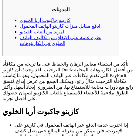
المدونات
كازينو جاكبوت أريا الخلوي
ادفع مقابل ميزات كازينو الهاتف المحمول
المزيد من ألعاب الفيديو
نظرة عامة على الإنفاق من تكاليف الهاتف
الخلوي في الكازينوهات
تأكد من استيفاء معايير الرهان والحفاظ على ما تربحه من مكافأة
الترحيب. لقد وجدتُ أن كازينو Duelz من أفضل الكازينوهات المحلية
التي تقدم مكافآت عبر الهاتف المحمول، وهو ما يُناسب PayForIt.
مكافأة الترحيب مثالٌ رائع، ويمكنك الجمع بين عرض إيداع مُنسق
رائع مع دورات مجانية للاستمتاع بها.
من الضروري إيجاد أسهل وأكثر
الطرق ملاءمةً للأعضاء للاستمتاع بألعاب الكازينو لضمان حصولك
على أفضل تجربة.
كازينو جاكبوت أريا الخلوي
إذا اخترت خدمة الدفع عبر الهاتف المحمول في كازينو على
الإنترنت، فلن تتمكن من معرفة المبالغ حتى يصل كشف