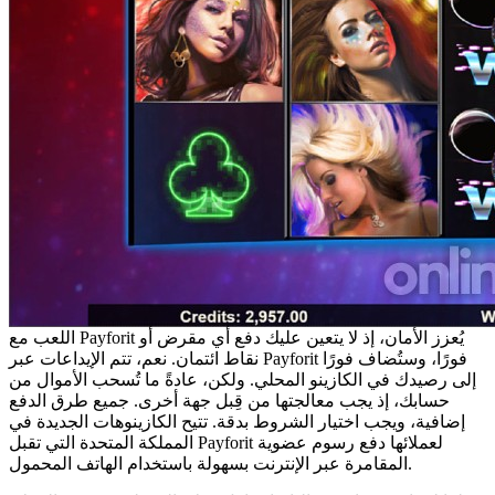
اللعب مع Payforit يُعزز الأمان، إذ لا يتعين عليك دفع أي مقرض أو
نقاط ائتمان. نعم، تتم الإيداعات عبر Payforit فورًا، وستُضاف فورًا
إلى رصيدك في الكازينو المحلي. ولكن، عادةً ما تُسحب الأموال من
حسابك، إذ يجب معالجتها من قِبل جهة أخرى. جميع طرق الدفع
إضافية، ويجب اختيار الشروط بدقة. تتيح الكازينوهات الجديدة في
المملكة المتحدة التي تقبل Payforit لعملائها دفع رسوم عضوية
المقامرة عبر الإنترنت بسهولة باستخدام الهاتف المحمول.