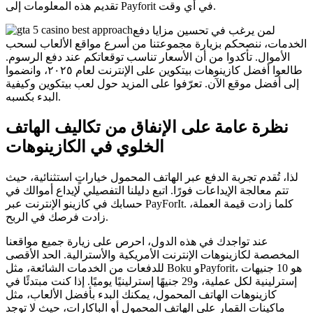
تقديم هذه المعلومات إلى Payforit في أي وقت.
لمن يرغب في تحسين مزايا دفع
الخدمات، ننصحكم بزيارة مجموعتنا من أسرع مواقع الألعاب لسحب
الأموال. تأكدوا من أن الأسعار تناسب توقعاتكم عند دفع الرسوم.
طالعوا أفضل كازينوهات بيتكوين على الإنترنت لعام ٢٠٢٥، وانضموا
إلى أفضل موقع الآن. تعرّفوا على المزيد حول لعب بيتكوين وكيفية
البدء بكسبه.
نظرة عامة على الإنفاق من تكاليف الهاتف
الخلوي في الكازينوهات
لذا، تُقدم تجربة الدفع عبر الهاتف المحمول خياراتٍ استثنائية، حيث
تتم معالجة الإيداعات فورًا. اتبع دليلنا التفصيلي لإيداع أموالك في
حسابك في كازينو الإنترنت عبر PayForIt. كلما زادت قيمة العملة،
زادت فرصك في الربح.
عند تواجدك في هذه الدول، احرص على زيارة جميع مواقعنا
المخصصة لكازينوهات الإنترنت الأمريكية والأسترالية. الحد الأقصى
للدفعات من الخدمات الشائعة، مثل Boku وPayforit، هو 10 جنيهات
إسترلينية لكل عملية، و29 جنيهًا إسترلينيًا يوميًا. إذا كنت مبتدئًا في
كازينوهات الهاتف المحمول، يمكنك البدء بأفضل الألعاب، مثل
ماكينات القمار على الهاتف المحمول أو الباكارات، حيث لا توجد