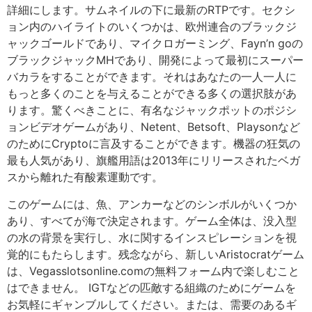
詳細にします。サムネイルの下に最新のRTPです。セクシ
ョン内のハイライトのいくつかは、欧州連合のブラックジ
ャックゴールドであり、マイクロガーミング、Fayn’n goの
ブラックジャックMHであり、開発によって最初にスーパー
バカラをすることができます。それはあなたの一人一人に
もっと多くのことを与えることができる多くの選択肢があ
ります。驚くべきことに、有名なジャックポットのポジシ
ョンビデオゲームがあり、Netent、Betsoft、Playsonなど
のためにCryptoに言及することができます。機器の狂気の
最も人気があり、旗艦用語は2013年にリリースされたベガ
スから離れた有酸素運動です。
このゲームには、魚、アンカーなどのシンボルがいくつか
あり、すべてが海で決定されます。ゲーム全体は、没入型
の水の背景を実行し、水に関するインスピレーションを視
覚的にもたらします。残念ながら、新しいAristocratゲーム
は、Vegasslotsonline.comの無料フォーム内で楽しむこと
はできません。 IGTなどの匹敵する組織のためにゲームを
お気軽にギャンブルしてください。または、需要のあるギ