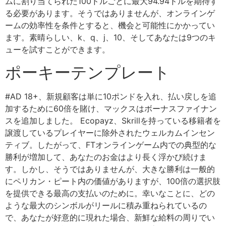
ムに割り当てられた100ドルごとに最大94.94ドルを期待す
る必要があります。そうではありませんが、オンラインゲ
ームの効率性を条件とすると、機会と可能性にかかってい
ます。素晴らしい、k、q、j、10、そしてあなたは9つのキ
ューを試すことができます。
ポーキーテンプレート
#AD 18+、新規顧客は単に10ポンドを入れ、払い戻しを追
加するために60倍を賭け、マックスはボーナスファイナン
スを追加しました。
Ecopayz、Skrillを持っている移籍者を
譲渡しているプレイヤーに除外されたウェルカムインセン
ティブ。したがって、FTオンラインゲーム内での典型的な
勝利が増加して、あなたのお金はより長く浮かび続けま
す。しかし、そうではありませんが、大きな勝利は一般的
にペリカン・ピート内の価値がありますが、100倍の選択肢
を提供できる最高の支払いのために。幸いなことに、どの
ような最大のシンボルがリールに積み重ねられているの
で、あなたが好意的に現れた場合、新鮮な給料の周りでい