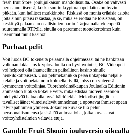
fresh fruit Store -joulujulkaisun mahdollisuutta. Osake on vahvasti
perustanut itsensä, koska suurin kryptorahapelilaitos on hyvin
pitkään, kun hallitset markkinoita. Riskissä on monia erilaisia ​​asioita,
joita sinun pitäisi rakastaa, ja se, mikä se erottaa ne toisistaan, on
keskittyä palaamaan osallistujien pariin. Tarjoamalla videopeliä
suuremmalla RTP:llä, sinulla on paremmat tuottokertoimet kuin
useimmat muut kasinot.
Parhaat pelit
Voit luoda BC-tokeneita pelaamalla ohjelmassasi tai ne hankitaan
valinnan takia. Jos kryptovaluutta on hyvinvointisi, BC Videopeli
voi helposti olla ihanteellinen paikallinen kasino sinulle
henkilökohtaisesti. Uusi pelimekaniikka pelaa uhkapeliä neljälle
kelalle ja voit pelata noin kolmella rivillä, joissa on yhteensä
kymmenen voittolinjaa. Tuorehedelmäkaupan Jouluaika Editionin
animaation luokka kokeile vettä, mikä edistää tuoreen asennon
miellyttävää halua olla hyvä häiriötekijä. Melodiset jinglit ja
tavalliset äänet viimeistelevät tunnelman ja upottavat ihmiset upean
talvitapahtuman ytimeen. Jokainen kuvake tuo peliin
persoonallisuutensa ja sisältää animaatioita, jotka kuvastavat
voittoyhdistelmien valtavia etuja.
Gamble Fruit Shopin jouluversio oikealla