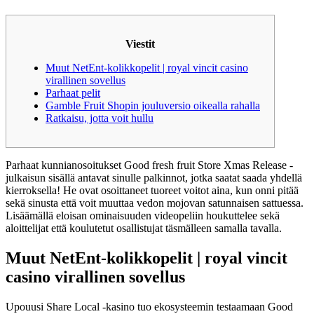
Viestit
Muut NetEnt-kolikkopelit | royal vincit casino
virallinen sovellus
Parhaat pelit
Gamble Fruit Shopin jouluversio oikealla rahalla
Ratkaisu, jotta voit hullu
Parhaat kunnianosoitukset Good fresh fruit Store Xmas Release -
julkaisun sisällä antavat sinulle palkinnot, jotka saatat saada yhdellä
kierroksella! He ovat osoittaneet tuoreet voitot aina, kun onni pitää
sekä sinusta että voit muuttaa vedon mojovan satunnaisen sattuessa.
Lisäämällä eloisan ominaisuuden videopeliin houkuttelee sekä
aloittelijat että koulutetut osallistujat täsmälleen samalla tavalla.
Muut NetEnt-kolikkopelit | royal vincit
casino virallinen sovellus
Upouusi Share Local -kasino tuo ekosysteemin testaamaan Good