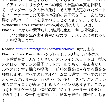
ァイアエレクトリックリールの最新の神話の本質を反映し
て、サンダーキックの神の蓮は、その東で決定されたペット
をフィーチャーした同等の神秘的な雰囲気を示し、あなたは
浮かぶ島のモチーフを浮かべることができます。しかし、
Wonderful Hero’s Treasure Battleの冬の月のリリースは、
Phoenix Fireからの素晴らしい結局に似た非常に視覚的にユ
ニークな感触を生み出す爽やかなカラーシステムと流れるリ
ールを提供します。
Reddish
https://jp.mrbetgames.com/mr-bet-live/
Tigerによる
Phoenix Flame Power Reelsをプレイし、素晴らしい本のスロ
ット感覚を楽しんでください。オンラインスロットは、従来
のスロットマシンの電子フットボールであり、参加者がリー
ルをスピンする機会を提供し、給料の賞金に依存する賞金を
獲得します。すべてのビデオゲームには通常、すべてのビデ
オゲームにはリール、行がいくつかあり、スピンごとにラン
ダムにアイコンが表示されるペイラインがあります。このよ
うなビデオゲームは、偶然の数字ジェネレーター（RNG）
で再生され、公平性を確実にし、結果を完全に揮発性にしま
す。