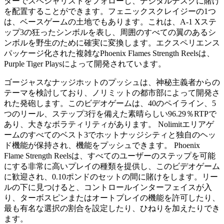
ターでスペシャリストをフォローし、デジタルデスクに賭け
を配置することができます。フェニックスクレイジーの1つ
は、ベースゲームの土地でもあります。これは、A-1 Xステ
ップ3の狂ったシンボルを表し、周囲のすべての翼のあるシ
ンボルを野生のために確実に変換します。エクスペリエンス
パッケージ化された複雑なPhoenix Flames Strength Reelsは、
Purple Tiger Playsによって開発されています。
ゴージャスなナッジホットのプッシュは、神秘主義者からの
テーマを検討しており、ノリミットの都市部によって開発さ
れた発砲します。このビデオゲームは、40のペイライン、5
つのリール、ステップ3行を備えた素晴らしい96.29％RTPで
あり、大きなボラティリティがあります。 Nolimitエリアゲ
ームのすべてのベスト3でホットナッジシティと独自のヘッ
ド機能が保持され、機能をプッシュできます。 Phoenix
Flame Strength Reelsは、すべてのユーザーのステップを可能
にする非常に高いプレイの種類を提供し、このビデオゲーム
に歓迎され、0.10ポンドのセットの間に賭けをします。リー
ルの下に見つけると、コントロールインターフェイスが入
り、ターボスピンまたはオートプレイの機能を許可したり、
最も有名な選択の割合を設定したり、ひねりを加えたりでき
ます。