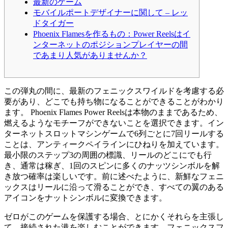
最新のゲーム
モバイルポートデザイナーに関して – レッ
ドタイガー
Phoenix Flamesを作るもの：Power Reelsはイ
ンターネットのポジションプレイヤーの間
であまり人気がありませんか？
この弾丸の間に、最新のフェニックスワイルドを考慮する必
要があり、どこでも持ち物になることができることがわかり
ます。
Phoenix Flames Power Reelsは本物のままであるため、
燃えるようなモチーフができないことを選択できます。イン
ターネットスロットマシンゲームで6列ごとに7回リールする
ことは、アンティークペイラインにひねりを加えています。
最小限のステップ3の周囲の標識、リールのどこにでも行
き、通常は稼ぎ、1回のスピンに多くのナッツシンボルを解
き放つ確率は楽しいです。前に述べたように、新鮮なフェニ
ックスはリールに沿って滑ることができ、すべての翼のある
アイコンをナットシンボルに変換できます。
ゼロがこのゲームを保護する場合、とにかくそれらを主張し
て、接続された港を楽しむことができます。フェニックスフ