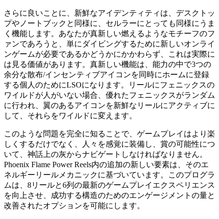
さらに良いことに、新鮮なアイデンティティは、デスクトッ
プやノートブックと同様に、セルラーにとっても同様にうま
く機能します。あなたが真新しい燃えるようなモチーフのフ
ァンであろうと、単にダイビングするために新しいオンライ
ンゲームが必要であるかどうかにかかわらず、これは実際に
は見る価値があります。真新しい機能は、能力の中で3つの
余分な散布/インセンティブアイコンを同時にホームに登録
する個人のためにLSOになります。リールにフェニックスの
ワイルドが人がいない場合、優れたフェニックスがランダム
に行われ、翼のあるアイコンを新鮮なリールにアクティブに
して、それらをワイルドに変えます。
このような問題を完全に知ることで、ゲームプレイはより楽
しくするだけでなく、人々を感覚に装備し、賞の可能性につ
いて、神話上の灰からナビゲートしなければなりません。
Phoenix Flame Power Reels内の追加の新しい要素は、そのエ
ネルギーリールメカニッ​​クに基づいています。このプログラ
ムは、8リールと6列の最新のゲームプレイエクスペリエンス
を向上させ、成功する構造のためのエンゲージメントの量と
改善されたオプションを可能にします。