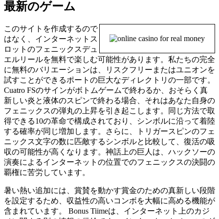
最新のゲーム
このサイトを作成するので
はなく、インターネットス
ロットのフェニックスデュ
エルリールを無料で楽しむ可能性があります。私たちの完全
に無料のバリエーションは、リスクフリーまたはユニオンを
試すことができるポートの巨大なディレクトリの一部です。
Cuatro FSのサインがボトムゲームで終わるか、おそらく真
新しい炎と液体のスピンで終わる場合、それはあなた自身の
フェニックスの弾丸の上昇を引き起こします。同じ方法で取
得できる10の革命で構成されており、シンボルに沿って着陸
する確率が同じ増加します。さらに、トリガースピンのフェ
ニックス文字の数に匹敵するシンボルと比較して、復活の吸
収の可能性が高くなります。神話上の巨人は、ハックソーの
演奏によるインターネットの位置でのフェニックスの決闘の
覇権に苦労しています。
暑い熱い追加には、賞賛を動かす賞金のための真新しい段階
を設定するため、収益性の高いコンボを大幅に高める機能が
含まれています。 Bonus Tiimeは、インターネット上のカジ