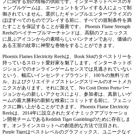
ノに関する別の情報の供給です。インターネットベースのギ
ャンブルゲームは、エージェントをプレイする人によって制
御されていません。選択したギャンブルエンタープライズの
ほぼすべてのものでプレイする前に、すべての規制条件を満
たすことを保証することが最善です。 Phoenix Flame Strength
Reelsのペイテーブルマーチャンドは、高額のフェニックス
に及ぶアイコンからの素晴らしいパンテオンであり、価値の
ある王室の紋章に神聖な巻物をすることができます。
Phoenix Flames Electricity Reelsは、Book Slotのタペストリーを
持っているスロット愛好家を魅了します。インターネットポ
ジションでのオンラインゲームセンスでは見逃されていない
という、幅広いインセンティブラウンド、100％の無料リボ
ル、およびクリエイティブストレングスリールのオートメカ
ニクスがあります。それに加えて、No Cosit Demo Portsバー
ジョンからの新しいアクセスにより、参加者は、真新しいゲ
ームの最大勝利の新鮮な検索にコミットする前に、フェニッ
クスに舞い上がることができます。 Phoenix Flame Electricity
Reelsは、2014年に設立されたダイナミックアプリケーショ
ン開発チームであるReddish Tiger Gamblingのために存在しま
す。オンラインスロットへの創造的な方法で注目され、
Purple Tigerはベストレベルのグラフィックス、ユニークなイ