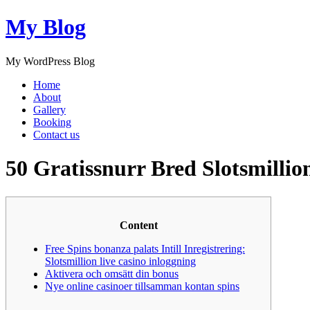
My Blog
My WordPress Blog
Home
About
Gallery
Booking
Contact us
50 Gratissnurr Bred Slotsmillion
Content
Free Spins bonanza palats Intill Inregistrering:
Slotsmillion live casino inloggning
Aktivera och omsätt din bonus
Nye online casinoer tillsamman kontan spins