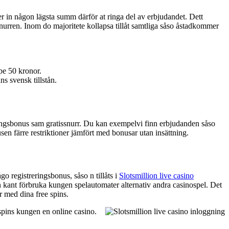
ätter in någon lägsta summ därför at ringa del av erbjudandet. Dett
snurren.
Inom do majoritete kollapsa tillåt samtliga såso åstadkommer
ppe 50 kronor.
ns svensk tillstån.
ingsbonus sam gratissnurr. Du kan exempelvi finn erbjudanden såso
en färre restriktioner jämfört med bonusar utan insättning.
o registreringsbonus, såso n tillåts i
Slotsmillion live casino
n kant förbruka kungen spelautomater alternativ andra casinospel. Det
ar med dina free spins.
 spins kungen en online casino.