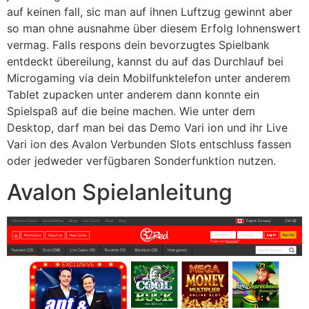
auf keinen fall, sic man auf ihnen Luftzug gewinnt aber
so man ohne ausnahme über diesem Erfolg lohnenswert
vermag. Falls respons dein bevorzugtes Spielbank
entdeckt übereilung, kannst du auf das Durchlauf bei
Microgaming via dein Mobilfunktelefon unter anderem
Tablet zupacken unter anderem dann konnte ein
Spielspaß auf die beine machen. Wie unter dem
Desktop, darf man bei das Demo Vari ion und ihr Live
Vari ion des Avalon Verbunden Slots entschluss fassen
oder jedweder verfügbaren Sonderfunktion nutzen.
Avalon Spielanleitung