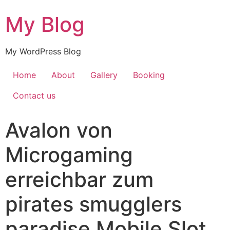
My Blog
My WordPress Blog
Home
About
Gallery
Booking
Contact us
Avalon von
Microgaming
erreichbar zum
pirates smugglers
paradise Mobile Slot