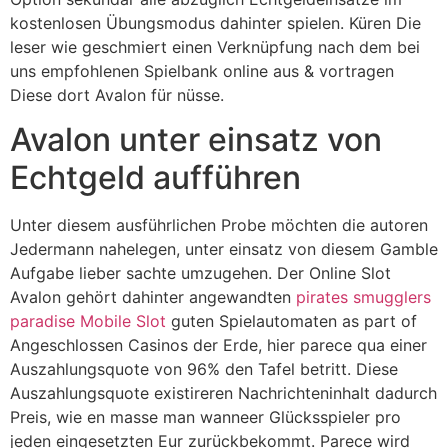
kostenlosen Übungsmodus dahinter spielen. Küren Die
leser wie geschmiert einen Verknüpfung nach dem bei
uns empfohlenen Spielbank online aus & vortragen
Diese dort Avalon für nüsse.
Avalon unter einsatz von
Echtgeld aufführen
Unter diesem ausführlichen Probe möchten die autoren
Jedermann nahelegen, unter einsatz von diesem Gamble
Aufgabe lieber sachte umzugehen. Der Online Slot
Avalon gehört dahinter angewandten
pirates smugglers
paradise Mobile Slot
guten Spielautomaten as part of
Angeschlossen Casinos der Erde, hier parece qua einer
Auszahlungsquote von 96% den Tafel betritt. Diese
Auszahlungsquote existireren Nachrichteninhalt dadurch
Preis, wie en masse man wanneer Glücksspieler pro
jeden eingesetzten Eur zurückbekommt. Parece wird