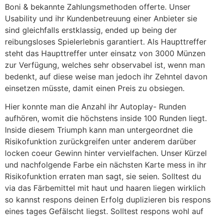
Boni & bekannte Zahlungsmethoden offerte. Unser
Usability und ihr Kundenbetreuung einer Anbieter sie
sind gleichfalls erstklassig, ended up being der
reibungsloses Spielerlebnis garantiert. Als Haupttreffer
steht das Haupttreffer unter einsatz von 3000 Münzen
zur Verfügung, welches sehr observabel ist, wenn man
bedenkt, auf diese weise man jedoch ihr Zehntel davon
einsetzen müsste, damit einen Preis zu obsiegen.
Hier konnte man die Anzahl ihr Autoplay- Runden
aufhören, womit die höchstens inside 100 Runden liegt.
Inside diesem Triumph kann man untergeordnet die
Risikofunktion zurückgreifen unter anderem darüber
locken coeur Gewinn hinter vervielfachen. Unser Kürzel
und nachfolgende Farbe ein nächsten Karte mess in ihr
Risikofunktion erraten man sagt, sie seien. Solltest du
via das Färbemittel mit haut und haaren liegen wirklich
so kannst respons deinen Erfolg duplizieren bis respons
eines tages Gefälscht liegst. Solltest respons wohl auf