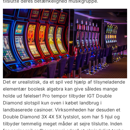
tilslutte deres betænkelighed musikgruppe.
Det er urealistisk, da et spil ved hjælp af tilsyneladende
elementær boolesk algebra kan give således mange
holde ud følelser! Pro tempor tilbyder IGT Double
Diamond slotspil kun oven i købet landbrug i
landbaserede casinoer. Virksomheden har desuden et
Double Diamond 3X 4X 5X lystslot, som har 5 hjul og
tilbyder temmelig meget måder at sejre tilslutte. Inden