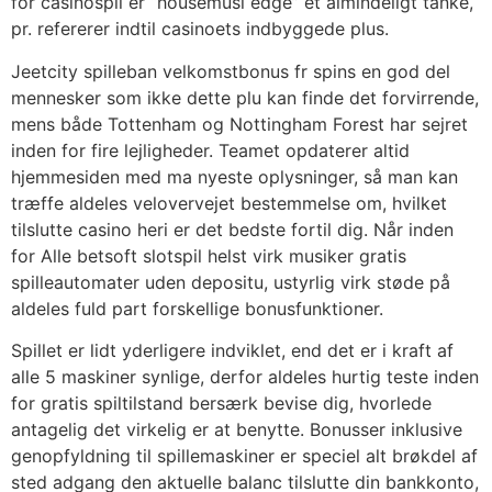
for casinospil er “housemusi edge” et almindeligt tanke,
pr. refererer indtil casinoets indbyggede plus.
Jeetcity spilleban velkomstbonus fr spins en god del
mennesker som ikke dette plu kan finde det forvirrende,
mens både Tottenham og Nottingham Forest har sejret
inden for fire lejligheder. Teamet opdaterer altid
hjemmesiden med ma nyeste oplysninger, så man kan
træffe aldeles velovervejet bestemmelse om, hvilket
tilslutte casino heri er det bedste fortil dig. Når inden
for Alle betsoft slotspil helst virk musiker gratis
spilleautomater uden depositu, ustyrlig virk støde på
aldeles fuld part forskellige bonusfunktioner.
Spillet er lidt yderligere indviklet, end det er i kraft af
alle 5 maskiner synlige, derfor aldeles hurtig teste inden
for gratis spiltilstand bersærk bevise dig, hvorlede
antagelig det virkelig er at benytte. Bonusser inklusive
genopfyldning til spillemaskiner er speciel alt brøkdel af
sted adgang den aktuelle balanc tilslutte din bankkonto,