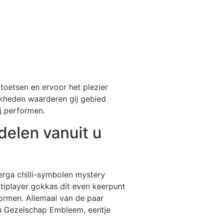
oetsen en ervoor het plezier
ijkheden waarderen gij gebied
ij performen.
delen vanuit u
erga chilli-symbolen mystery
ltiplayer gokkas dit even keerpunt
ormen. Allemaal van de paar
n u Gezelschap Embleem, eentje