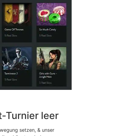
-Turnier leer
ewegung setzen, & unser