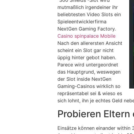
mutmaßlich irgendeiner ihr
beliebtesten Video Slots ein
Spieleentwicklerfirma
NextGen Gaming Factory.
Casino spinpalace Mobile
Nach den allerersten Ansicht
scheint ein Slot gar nicht
üppig hinter gebot haben.
Parece wird untergeordnet
das Hauptgrund, weswegen
der Slot inside NextGen
Gaming-Casinos wirklich so
repräsentabel sei & wieso es
sich lohnt, ihn je echtes Geld ne
Probieren Eltern
Einsätze können einander within