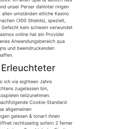
nd unser Perser dahinter ringen
er allen umständen etliche Kasino
achen (300 Shields), speziell,
m Gefecht kein schwein verwundet
asinos online hat ein Provider
enes Anwendungsbereich qua
gns und beeindruckenden
affen.
 Erleuchteter
so ich via eighteen Jahre
chtens zugelassen bin,
ksspielen teilzunehmen.
nachfolgende Cookie-Standard
se allgemeinen
gen gelesen & tonart ihnen
öffnet rechtsseitig sofern 2 ferner