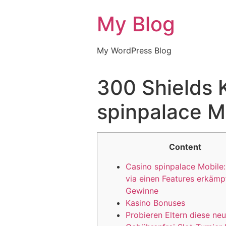
My Blog
My WordPress Blog
300 Shields 
spinpalace M
Content
Casino spinpalace Mobile:
via einen Features erkäm
Gewinne
Kasino Bonuses
Probieren Eltern diese ne