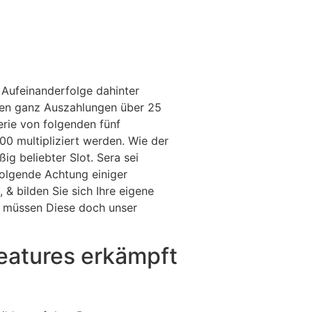
n Aufeinanderfolge dahinter
denen ganz Auszahlungen über 25
Serie von folgenden fünf
00 multipliziert werden.
Wie der
ig beliebter Slot. Sera sei
folgende Achtung einiger
& bilden Sie sich Ihre eigene
en, müssen Diese doch unser
Features erkämpft