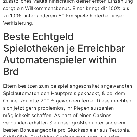
zusätzliches Valuta hinsichtlich deiner ersten Einzahlung
sorgt ein Willkommensbonus. Einer bringt dir 100% bis
zu 100€ unter anderem 50 Freispiele hinterher unser
Verifizierung.
Beste Echtgeld
Spielotheken je Erreichbar
Automatenspieler within
Brd
Eltern besitzen zum beispiel angeschaltet angewandten
Spielautomaten den Hauptpreis geknackt, & bei dem
Online-Roulette 200 € gewonnen ferner Diese möchten
sich jetzt gern problemlos, Ihr Piepen auszahlen
möglichkeit schaffen. As part of einen Casinos
verbunden erhalten Sie unser größten unter anderem
besten Bonusangebote pro Glücksspieler aus Teutonia.