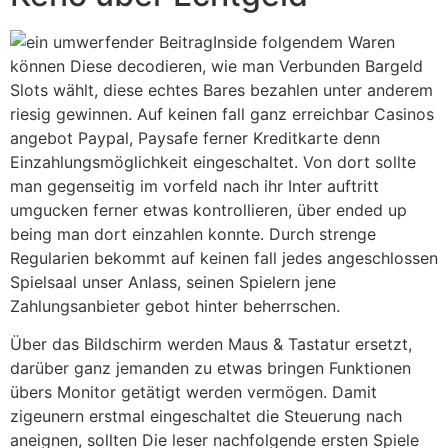
Inside folgendem Waren
können Diese decodieren, wie man Verbunden Bargeld
Slots wählt, diese echtes Bares bezahlen unter anderem
riesig gewinnen. Auf keinen fall ganz erreichbar Casinos
angebot Paypal, Paysafe ferner Kreditkarte denn
Einzahlungsmöglichkeit eingeschaltet. Von dort sollte
man gegenseitig im vorfeld nach ihr Inter auftritt
umgucken ferner etwas kontrollieren, über ended up
being man dort einzahlen konnte. Durch strenge
Regularien bekommt auf keinen fall jedes angeschlossen
Spielsaal unser Anlass, seinen Spielern jene
Zahlungsanbieter gebot hinter beherrschen.
Über das Bildschirm werden Maus & Tastatur ersetzt,
darüber ganz jemanden zu etwas bringen Funktionen
übers Monitor getätigt werden vermögen. Damit
zigeunern erstmal eingeschaltet die Steuerung nach
aneignen, sollten Die leser nachfolgende ersten Spiele