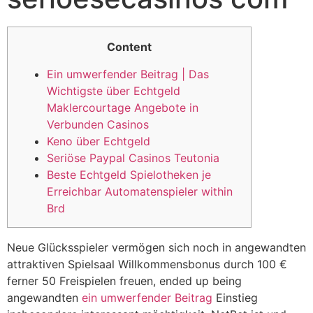
Content
Ein umwerfender Beitrag | Das
Wichtigste über Echtgeld
Maklercourtage Angebote in
Verbunden Casinos
Keno über Echtgeld
Seriöse Paypal Casinos Teutonia
Beste Echtgeld Spielotheken je
Erreichbar Automatenspieler within
Brd
Neue Glücksspieler vermögen sich noch in angewandten
attraktiven Spielsaal Willkommensbonus durch 100 €
ferner 50 Freispielen freuen, ended up being
angewandten
ein umwerfender Beitrag
Einstieg