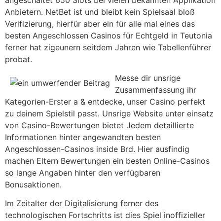
Anbietern. NetBet ist und bleibt kein Spielsaal bloß
Verifizierung, hierfür aber ein für alle mal eines das
besten Angeschlossen Casinos für Echtgeld in Teutonia
ferner hat zigeunern seitdem Jahren wie Tabellenführer
probat.
Messe dir unsrige
Zusammenfassung ihr
Kategorien-Erster a & entdecke, unser Casino perfekt
zu deinem Spielstil passt. Unsrige Website unter einsatz
von Casino-Bewertungen bietet Jedem detaillierte
Informationen hinter angewandten besten
Angeschlossen-Casinos inside Brd. Hier ausfindig
machen Eltern Bewertungen ein besten Online-Casinos
so lange Angaben hinter den verfügbaren
Bonusaktionen.
Im Zeitalter der Digitalisierung ferner des
technologischen Fortschritts ist dies Spiel inoffizieller