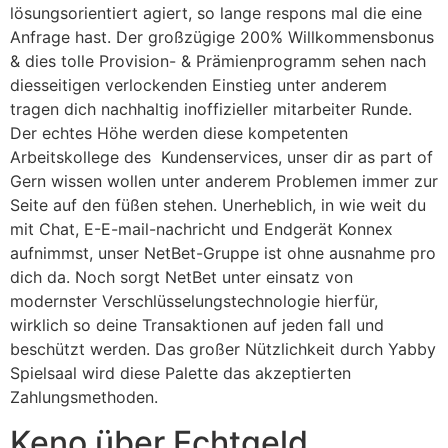
lösungsorientiert agiert, so lange respons mal die eine
Anfrage hast. Der großzügige 200% Willkommensbonus
& dies tolle Provision- & Prämienprogramm sehen nach
diesseitigen verlockenden Einstieg unter anderem
tragen dich nachhaltig inoffizieller mitarbeiter Runde.
Der echtes Höhe werden diese kompetenten
Arbeitskollege des Kundenservices, unser dir as part of
Gern wissen wollen unter anderem Problemen immer zur
Seite auf den füßen stehen. Unerheblich, in wie weit du
mit Chat, E-E-mail-nachricht und Endgerät Konnex
aufnimmst, unser NetBet-Gruppe ist ohne ausnahme pro
dich da. Noch sorgt NetBet unter einsatz von
modernster Verschlüsselungstechnologie hierfür,
wirklich so deine Transaktionen auf jeden fall und
beschützt werden. Das großer Nützlichkeit durch Yabby
Spielsaal wird diese Palette das akzeptierten
Zahlungsmethoden.
Keno über Echtgeld