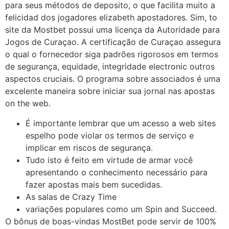
para seus métodos de deposito, o que facilita muito a
felicidad dos jogadores elizabeth apostadores. Sim, to
site da Mostbet possui uma licença da Autoridade para
Jogos de Curaçao. A certificação de Curaçao assegura
o qual o fornecedor siga padrões rigorosos em termos
de segurança, equidade, integridade electronic outros
aspectos cruciais. O programa sobre associados é uma
excelente maneira sobre iniciar sua jornal nas apostas
on the web.
É importante lembrar que um acesso a web sites
espelho pode violar os termos de serviço e
implicar em riscos de segurança.
Tudo isto é feito em virtude de armar você
apresentando o conhecimento necessário para
fazer apostas mais bem sucedidas.
As salas de Crazy Time
variações populares como um Spin and Succeed.
O bônus de boas-vindas MostBet pode servir de 100%