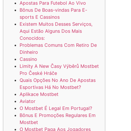
Apostas Para Futebol Ao Vivo
Bônus De Boas-vindas Para E-
sports E Cassinos
Existem Muitos Desses Serviços,
Aqui Estão Alguns Dos Mais
Conocidos:
Problemas Comuns Com Retiro De
Dinheiro
Cassino
Limity A New Časy Výběrů Mostbet
Pro České Hráče
Quais Opções No Ano De Apostas
Esportivas Há No Mostbet?
Aplikace Mostbet
Aviator
O Mostbet É Legal Em Portugal?
Bônus E Promoções Regulares Em
Mostbet
O Mostbet Paga Aos Jogadores