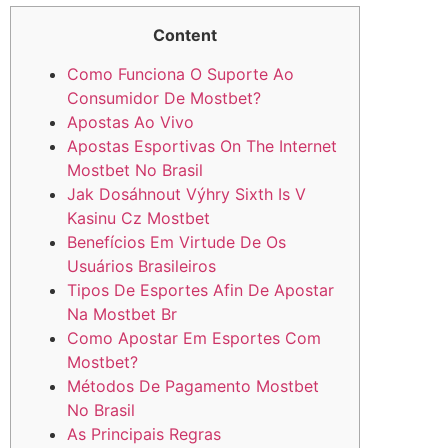
Content
Como Funciona O Suporte Ao
Consumidor De Mostbet?
Apostas Ao Vivo
Apostas Esportivas On The Internet
Mostbet No Brasil
Jak Dosáhnout Výhry Sixth Is V
Kasinu Cz Mostbet
Benefícios Em Virtude De Os
Usuários Brasileiros
Tipos De Esportes Afin De Apostar
Na Mostbet Br
Como Apostar Em Esportes Com
Mostbet?
Métodos De Pagamento Mostbet
No Brasil
As Principais Regras