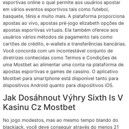
esportivas online o qual permite aos usuários apostar
em vários eventos esportivos tais como futebol,
basquete, tênis e muito mais. A plataforma proporciona
apostas ao vivo, apostas pré-jogo elizabeth opções de
apostas esportivas virtuais. Ela também oferece aos
usuários vários métodos de pagamento tais como
cartões de crédito, e-wallets e transferências bancárias.
Você concorda com um incontestável conjunto de
diretrizes conhecidas como Termos e Condições de
uma Mostbet ao alimentar uma conta na plataforma de
apostas esportivas e games de cassino. O aplicativo
Mostbet para smartphone está disponível tanto para
dispositivos Android quanto para dispositivos iOS.
Jak Dosáhnout Výhry Sixth Is V
Kasinu Cz Mostbet
No jogo modestos, mas ao mesmo tempo blando do
blackjack, você deve conseguir através do menos 21