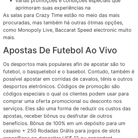
várias promoções e condições especiais que
aprimoram suas experiências na
As salas para Crazy Time estão no meio das mais
procuradas, mas também há outras ótimas opções,
como Monopoly Live, Baccarat Speed electronic muito
mais.
Apostas De Futebol Ao Vivo
Os desportos mais populares afin de apostar são to
futebol, o basquetebol e o basebol. Contudo, também é
possível apostar em corridas de cavalos, ténis e outros
desportos eletrónicos. Códigos de promoção são
códigos especiais o qual os clientes podem usar para
comprar uma oferta promocional ou desconto nos
serviços. Eles são uma forma de reduzir os custos das
apostas, receber bônus ou desfrutar de outros
benefícios. Bônus de 100% em um depósito para um
cassino + 250 Rodadas Grátis para jogos de slots