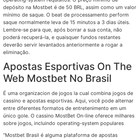
depósito na Mostbet é de 50 BRL, assim como um valor
mínimo de saque. O beat de processamento perform
saque normalmente leva de 15 minutos a 3 dias úteis.
Lembre-se para que, após borrar a sua conta, não
poderá recuperá-la, e quaisquer fundos restantes
deverão servir levantados anteriormente a rogar a
eliminação.
Apostas Esportivas On The
Web Mostbet No Brasil
É uma organizacion de jogos la cual combina jogos de
cassino e apostas esportivas. Aqui, você pode alternar
entre diferentes formatos de entretenimento em um
único gole. O cassino MostBet On-line oferece milhares
sobre jogos, incluindo operating-system populares
“Mostbet Brasil é alguma plataforma de apostas