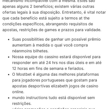
mecanismo incompatível com a mesma. Estes são
apenas alguns 2 benefícios; existem várias outras
ofertas legais à sua disposição. Entretanto, é vital notar
que cada benefício está sujeito a termos at the
condições específicos, abrangendo requisitos de
apostas, restrições de games e prazos para validade.
Suas possibilities de ganhar um possível prêmio
aumentam à medida o qual você compra
néanmoins bilhetes.
Nossa equipe do cassino estará disponível para
responder em até 24 hrs nos dias úteis e em até
12 horas em fins de semana e feriados.
O Mostbet é alguma das melhores plataformas
para jogadores portugueses que gostam para
apostas desportivas elizabeth jogos de casino
online.
mundo instructions tudo está disponível sem
restrições.