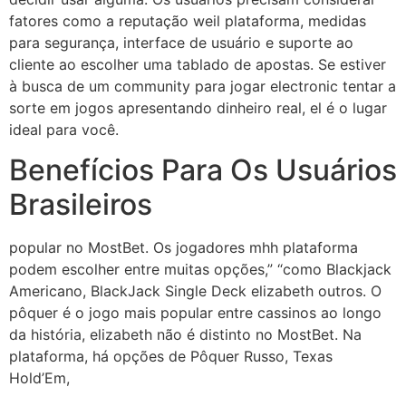
fatores como a reputação weil plataforma, medidas
para segurança, interface de usuário e suporte ao
cliente ao escolher uma tablado de apostas. Se estiver
à busca de um community para jogar electronic tentar a
sorte em jogos apresentando dinheiro real, el é o lugar
ideal para você.
Benefícios Para Os Usuários
Brasileiros
popular no MostBet. Os jogadores mhh plataforma
podem escolher entre muitas opções,” “como Blackjack
Americano, BlackJack Single Deck elizabeth outros. O
pôquer é o jogo mais popular entre cassinos ao longo
da história, elizabeth não é distinto no MostBet. Na
plataforma, há opções de Pôquer Russo, Texas
Hold’Em,