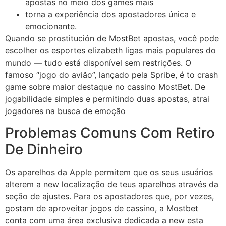
apostas no meio dos games mais
torna a experiência dos apostadores única e
emocionante.
Quando se prostitución de MostBet apostas, você pode
escolher os esportes elizabeth ligas mais populares do
mundo — tudo está disponível sem restrições. O
famoso “jogo do avião”, lançado pela Spribe, é to crash
game sobre maior destaque no cassino MostBet. De
jogabilidade simples e permitindo duas apostas, atrai
jogadores na busca de emoção
Problemas Comuns Com Retiro
De Dinheiro
Os aparelhos da Apple permitem que os seus usuários
alterem a new localização de teus aparelhos através da
seção de ajustes. Para os apostadores que, por vezes,
gostam de aproveitar jogos de cassino, a Mostbet
conta com uma área exclusiva dedicada a new esta