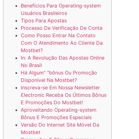
Benefícios Para Operating-system
Usuários Brasileiros
Tipos Para Apostas
Processo De Verificação De Conta
Como Posso Entrar Na Contato
Com O Atendimento Ao Cliente Da
Mostbet?
In: A Revolução Das Apostas Online
No Brasil
Há Algum” “bônus Ou Promoção
Disponível Na Mostbet?
Inscreva-se Em Nossa Newsletter
Electronic Receba Os Últimos Bônus
E Promoções Do Mostbet!
Aproveitando Operating-system
Bônus E Promoções Especiais
Versão Do Internet Site Móvel Da
Mostbet