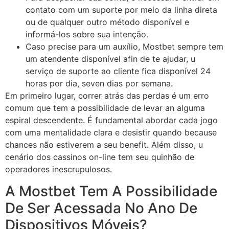
contato com um suporte por meio da linha direta
ou de qualquer outro método disponível e
informá-los sobre sua intenção.
Caso precise para um auxílio, Mostbet sempre tem
um atendente disponível afin de te ajudar, u
serviço de suporte ao cliente fica disponível 24
horas por dia, seven dias por semana.
Em primeiro lugar, correr atrás das perdas é um erro
comum que tem a possibilidade de levar an alguma
espiral descendente. É fundamental abordar cada jogo
com uma mentalidade clara e desistir quando because
chances não estiverem a seu benefit. Além disso, u
cenário dos cassinos on-line tem seu quinhão de
operadores inescrupulosos.
A Mostbet Tem A Possibilidade
De Ser Acessada No Ano De
Dispositivos Móveis?