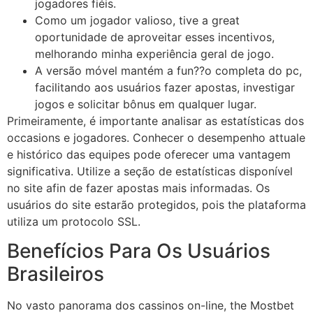
jogadores fiéis.
Como um jogador valioso, tive a great
oportunidade de aproveitar esses incentivos,
melhorando minha experiência geral de jogo.
A versão móvel mantém a fun??o completa do pc,
facilitando aos usuários fazer apostas, investigar
jogos e solicitar bônus em qualquer lugar.
Primeiramente, é importante analisar as estatísticas dos
occasions e jogadores. Conhecer o desempenho attuale
e histórico das equipes pode oferecer uma vantagem
significativa. Utilize a seção de estatísticas disponível
no site afin de fazer apostas mais informadas. Os
usuários do site estarão protegidos, pois the plataforma
utiliza um protocolo SSL.
Benefícios Para Os Usuários
Brasileiros
No vasto panorama dos cassinos on-line, the Mostbet