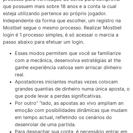
que possuem mais sobre 18 anos e a conta la cual
esteja utilizando pertence ao próprio jogador.
Independente da forma que escolher, um registro na
Mostbet segue o mesmo processo. Realizar Mostbet
login é 1 processo simples, é só acessar o marcia a
passo abaixo para efetuar um login.
Esses modos permitem que você se familiarize
com a mecânica, desenvolva estratégias at the
ganhe experiência valiosa sem arriscar dinheiro
real.
Apostadores iniciantes muitas vezes colocam
grandes quantias de dinheiro numa única aposta, o
que pode levar a perdas significativas.
Por outro” “lado, as apostas ao vivo ampliam an
emoção com posibilidades dinâmicas que mudam
em tempo actual, refletindo os cenários do
desenrolar de uma partida.
Para despachar sua conta, é necessário entrar em