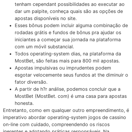
tenham cependant possibilidades ao executar ao
dar um palpite, conheça quais são as opções de
apostas disponíveis no site.
Esses bônus podem incluir alguma combinação de
rodadas grátis e fundos de bônus pra ajudar os
iniciantes a começar sua jornada na plataforma
com um móvil substancial.
Todos operating-system dias, na plataforma da
MostBet, são feitas mais para 800 mil apostas.
Apostas impulsivas ou imprudentes podem
esgotar velocemente seus fundos at the diminuir o
fator diversão.
A partir de h?r análise, podemos concluir que a
MostBet (MostBet. com) é uma casa para apostas
honesta.
Entretanto, como em qualquer outro empreendimento, é
imperativo abordar operating-system jogos de cassino
on-line com cuidado, compreendendo os riscos
inerentes e adotando práticas responsáveis. Na