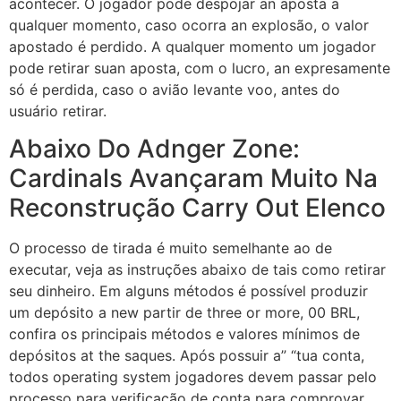
acontecer. O jogador pode despojar an aposta a
qualquer momento, caso ocorra an explosão, o valor
apostado é perdido. A qualquer momento um jogador
pode retirar suan aposta, com o lucro, an expresamente
só é perdida, caso o avião levante voo, antes do
usuário retirar.
Abaixo Do Adnger Zone:
Cardinals Avançaram Muito Na
Reconstrução Carry Out Elenco
O processo de tirada é muito semelhante ao de
executar, veja as instruções abaixo de tais como retirar
seu dinheiro. Em alguns métodos é possível produzir
um depósito a new partir de three or more, 00 BRL,
confira os principais métodos e valores mínimos de
depósitos at the saques. Após possuir a” “tua conta,
todos operating system jogadores devem passar pelo
processo para verificação de conta para comprovar