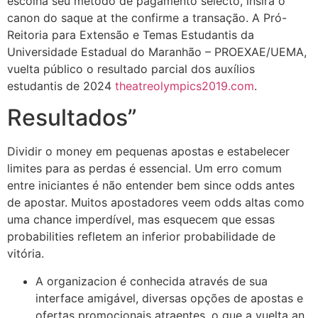
escolha seu método de pagamento selecto, insira o
canon do saque at the confirme a transação. A Pró-
Reitoria para Extensão e Temas Estudantis da
Universidade Estadual do Maranhão – PROEXAE/UEMA,
vuelta público o resultado parcial dos auxílios
estudantis de 2024
theatreolympics2019.com
.
Resultados”
Dividir o money em pequenas apostas e estabelecer
limites para as perdas é essencial. Um erro comum
entre iniciantes é não entender bem since odds antes
de apostar. Muitos apostadores veem odds altas como
uma chance imperdível, mas esquecem que essas
probabilities refletem an inferior probabilidade de
vitória.
A organizacion é conhecida através de sua
interface amigável, diversas opções de apostas e
ofertas promocionais atraentes, o que a vuelta an