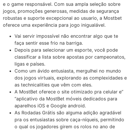
e o game responsável. Com sua ampla seleção sobre
jogos, promoções generosas, medidas de segurança
robustas e suporte excepcional ao usuario, a Mostbet
oferece uma experiência para jogo inigualável.
Vai servir impossível não encontrar algo que te
faça sentir esse frio na barriga.
Depois para selecionar um esporte, você pode
classificar a lista sobre apostas por campeonatos,
ligas e países.
Como um ávido entusiasta, mergulhei no mundo
dos jogos virtuais, explorando as complexidades e
as technicalities que vêm com eles.
A MostBet oferece o site otimizado pra celular e”
“aplicativo da MostBet móveis dedicados para
aparelhos iOS e Google android.
As Rodadas Grátis são alguma adição agradável
pra os entusiastas sobre caça-níqueis, permitindo
o qual os jogadores girem os rolos no ano de