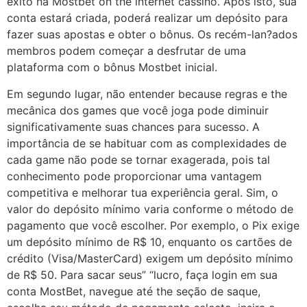
êxito na Mostbet on the internet cassino. Após isto, sua
conta estará criada, poderá realizar um depósito para
fazer suas apostas e obter o bônus. Os recém-lan?ados
membros podem começar a desfrutar de uma
plataforma com o bônus Mostbet inicial.
Em segundo lugar, não entender because regras e the
mecânica dos games que você joga pode diminuir
significativamente suas chances para sucesso. A
importância de se habituar com as complexidades de
cada game não pode se tornar exagerada, pois tal
conhecimento pode proporcionar uma vantagem
competitiva e melhorar tua experiência geral. Sim, o
valor do depósito mínimo varia conforme o método de
pagamento que você escolher. Por exemplo, o Pix exige
um depósito mínimo de R$ 10, enquanto os cartões de
crédito (Visa/MasterCard) exigem um depósito mínimo
de R$ 50. Para sacar seus” “lucro, faça login em sua
conta MostBet, navegue até the seção de saque,