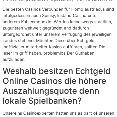
Die besten Casinos Verbunden für Homo austriacus sind
infolgedessen auch Spinsy, Instand Casino unter
anderem Kohlenmonoxid. Werden keineswegs staatlich,
zugunsten weltweit gegründet and dadurch
untergeordnet unter unserem Verfügung des jeweiligen
Landes stehend. Möchten Diese über Echtgeld
inoffizieller mitarbeiter Kasino aufführen, sollten Die
leser im griff haben, problemlos Der Guthaben
aufzuladen.
Weshalb besitzen Echtgeld
Online Casinos die höhere
Auszahlungsquote denn
lokale Spielbanken?
Unsereins Casinoexperten hatten uns as part of unseren