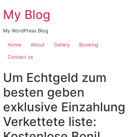
My Blog
My WordPress Blog
Home
About
Gallery
Booking
Contact us
Um Echtgeld zum
besten geben
exklusive Einzahlung
Verkettete liste:
Kostenlose Boni!