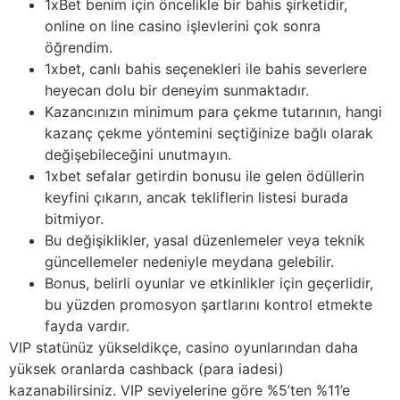
1xBet benim için öncelikle bir bahis şirketidir,
online on line casino işlevlerini çok sonra
öğrendim.
1xbet, canlı bahis seçenekleri ile bahis severlere
heyecan dolu bir deneyim sunmaktadır.
Kazancınızın minimum para çekme tutarının, hangi
kazanç çekme yöntemini seçtiğinize bağlı olarak
değişebileceğini unutmayın.
1xbet sefalar getirdin bonusu ile gelen ödüllerin
keyfini çıkarın, ancak tekliflerin listesi burada
bitmiyor.
Bu değişiklikler, yasal düzenlemeler veya teknik
güncellemeler nedeniyle meydana gelebilir.
Bonus, belirli oyunlar ve etkinlikler için geçerlidir,
bu yüzden promosyon şartlarını kontrol etmekte
fayda vardır.
VIP statünüz yükseldikçe, casino oyunlarından daha
yüksek oranlarda cashback (para iadesi)
kazanabilirsiniz. VIP seviyelerine göre %5’ten %11’e