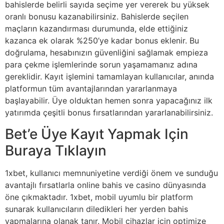
bahislerde belirli sayıda seçime yer vererek bu yüksek
oranlı bonusu kazanabilirsiniz. Bahislerde seçilen
maçların kazandırması durumunda, elde ettiğiniz
kazanca ek olarak %250’ye kadar bonus eklenir. Bu
doğrulama, hesabınızın güvenliğini sağlamak empieza
para çekme işlemlerinde sorun yaşamamanız adına
gereklidir. Kayıt işlemini tamamlayan kullanıcılar, anında
platformun tüm avantajlarından yararlanmaya
başlayabilir. Üye olduktan hemen sonra yapacağınız ilk
yatırımda çeşitli bonus fırsatlarından yararlanabilirsiniz.
Bet’e Üye Kayıt Yapmak Için
Buraya Tıklayın
1xbet, kullanıcı memnuniyetine verdiği önem ve sunduğu
avantajlı fırsatlarla online bahis ve casino dünyasında
öne çıkmaktadır. 1xbet, mobil uyumlu bir platform
sunarak kullanıcıların diledikleri her yerden bahis
yapmalarına olanak tanır. Mobil cihazlar için optimize