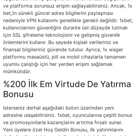
ve platforma sorunsuz erişim sağlayabilirsiniz. Ancak, 1x
bet„’in sürekli güncel adres bilgilerini paylaşması
nedeniyle VPN kullanımı genellikle gerekli değildir. 1xbet,
kullanıcılarının güvenliğini durante üst düzeyde tutmak
için SSL şifreleme teknolojisini ve gelişmiş güvenlik
önlemlerini kullanır. Bu sayede kişisel verileriniz ve
finansal bilgileriniz güvende tutulur. Ayrıca, 1x wager
platformu masaüstü, pill ve mobil cihazlarla tamamen
uyumlu çalıştığı için her yerden erişim sağlamak
mümkündür.
%200 İlk Em Virtude De Yatırma
Bonusu
Isterseniz derhal aşağıdaki buton üzerinden yeni
adresine ulaşabilirsiniz. 1xbet, oyuncularına çeşitli bonus
ve promosyonlarla kazançlarını artırma fırsatı sunar.
Yeni üyelere özel Hoş Geldin Bonusu, ilk yatırımlarını