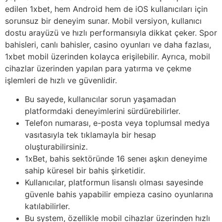
edilen 1xbet, hem Android hem de iOS kullanıcıları için
sorunsuz bir deneyim sunar. Mobil versiyon, kullanıcı
dostu arayüzü ve hızlı performansıyla dikkat çeker. Spor
bahisleri, canlı bahisler, casino oyunları ve daha fazlası,
1xbet mobil üzerinden kolayca erişilebilir. Ayrıca, mobil
cihazlar üzerinden yapılan para yatırma ve çekme
işlemleri de hızlı ve güvenlidir.
Bu sayede, kullanıcılar sorun yaşamadan
platformdaki deneyimlerini sürdürebilirler.
Telefon numarası, e-posta veya toplumsal medya
vasıtasıyla tek tıklamayla bir hesap
oluşturabilirsiniz.
1xBet, bahis sektöründe 16 seneı aşkın deneyime
sahip küresel bir bahis şirketidir.
Kullanıcılar, platformun lisanslı olması sayesinde
güvenle bahis yapabilir empieza casino oyunlarına
katılabilirler.
Bu system, özellikle mobil cihazlar üzerinden hızlı