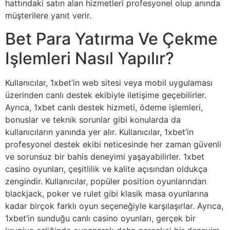
hattındaki satın alan hizmetleri profesyonel olup anında
müşterilere yanıt verir.
Bet Para Yatırma Ve Çekme
Işlemleri Nasıl Yapılır?
Kullanıcılar, 1xbet’in web sitesi veya mobil uygulaması
üzerinden canlı destek ekibiyle iletişime geçebilirler.
Ayrıca, 1xbet canlı destek hizmeti, ödeme işlemleri,
bonuslar ve teknik sorunlar gibi konularda da
kullanıcıların yanında yer alır. Kullanıcılar, 1xbet’in
profesyonel destek ekibi neticesinde her zaman güvenli
ve sorunsuz bir bahis deneyimi yaşayabilirler. 1xbet
casino oyunları, çeşitlilik ve kalite açısından oldukça
zengindir. Kullanıcılar, popüler position oyunlarından
blackjack, poker ve rulet gibi klasik masa oyunlarına
kadar birçok farklı oyun seçeneğiyle karşılaşırlar. Ayrıca,
1xbet’in sunduğu canlı casino oyunları, gerçek bir