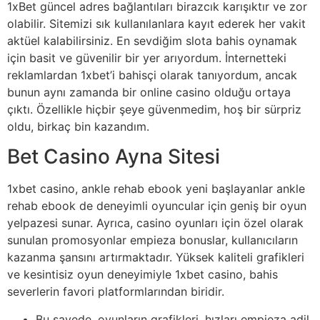
1xBet güncel adres bağlantıları birazcık karışıktır ve zor
olabilir. Sitemizi sık kullanılanlara kayıt ederek her vakit
aktüel kalabilirsiniz. En sevdiğim slota bahis oynamak
için basit ve güvenilir bir yer arıyordum. İnternetteki
reklamlardan 1xbet’i bahisçi olarak tanıyordum, ancak
bunun aynı zamanda bir online casino olduğu ortaya
çıktı. Özellikle hiçbir şeye güvenmedim, hoş bir sürpriz
oldu, birkaç bin kazandım.
Bet Casino Ayna Sitesi
1xbet casino, ankle rehab ebook yeni başlayanlar ankle
rehab ebook de deneyimli oyuncular için geniş bir oyun
yelpazesi sunar. Ayrıca, casino oyunları için özel olarak
sunulan promosyonlar empieza bonuslar, kullanıcıların
kazanma şansını artırmaktadır. Yüksek kaliteli grafikleri
ve kesintisiz oyun deneyimiyle 1xbet casino, bahis
severlerin favori platformlarından biridir.
Bu sayede, oyunların grafikleri, hızları empieza adil