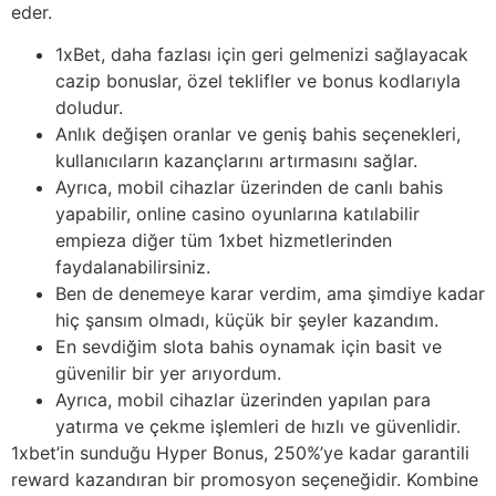
eder.
1xBet, daha fazlası için geri gelmenizi sağlayacak
cazip bonuslar, özel teklifler ve bonus kodlarıyla
doludur.
Anlık değişen oranlar ve geniş bahis seçenekleri,
kullanıcıların kazançlarını artırmasını sağlar.
Ayrıca, mobil cihazlar üzerinden de canlı bahis
yapabilir, online casino oyunlarına katılabilir
empieza diğer tüm 1xbet hizmetlerinden
faydalanabilirsiniz.
Ben de denemeye karar verdim, ama şimdiye kadar
hiç şansım olmadı, küçük bir şeyler kazandım.
En sevdiğim slota bahis oynamak için basit ve
güvenilir bir yer arıyordum.
Ayrıca, mobil cihazlar üzerinden yapılan para
yatırma ve çekme işlemleri de hızlı ve güvenlidir.
1xbet’in sunduğu Hyper Bonus, 250%’ye kadar garantili
reward kazandıran bir promosyon seçeneğidir. Kombine