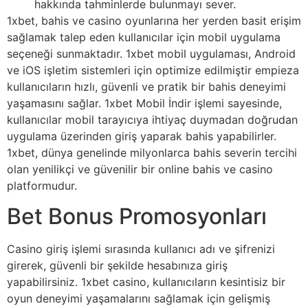
hakkında tahminlerde bulunmayı sever.
1xbet, bahis ve casino oyunlarına her yerden basit erişim
sağlamak talep eden kullanıcılar için mobil uygulama
seçeneği sunmaktadır. 1xbet mobil uygulaması, Android
ve iOS işletim sistemleri için optimize edilmiştir empieza
kullanıcıların hızlı, güvenli ve pratik bir bahis deneyimi
yaşamasını sağlar. 1xbet Mobil İndir işlemi sayesinde,
kullanıcılar mobil tarayıcıya ihtiyaç duymadan doğrudan
uygulama üzerinden giriş yaparak bahis yapabilirler.
1xbet, dünya genelinde milyonlarca bahis severin tercihi
olan yenilikçi ve güvenilir bir online bahis ve casino
platformudur.
Bet Bonus Promosyonları
Casino giriş işlemi sırasında kullanıcı adı ve şifrenizi
girerek, güvenli bir şekilde hesabınıza giriş
yapabilirsiniz. 1xbet casino, kullanıcıların kesintisiz bir
oyun deneyimi yaşamalarını sağlamak için gelişmiş