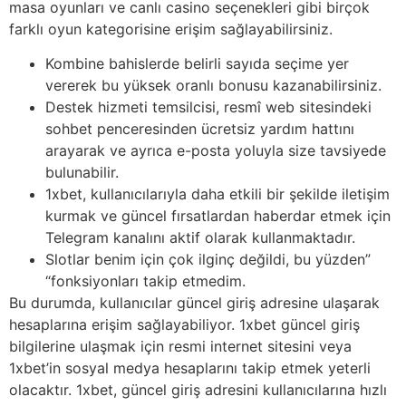
masa oyunları ve canlı casino seçenekleri gibi birçok
farklı oyun kategorisine erişim sağlayabilirsiniz.
Kombine bahislerde belirli sayıda seçime yer
vererek bu yüksek oranlı bonusu kazanabilirsiniz.
Destek hizmeti temsilcisi, resmî web sitesindeki
sohbet penceresinden ücretsiz yardım hattını
arayarak ve ayrıca e-posta yoluyla size tavsiyede
bulunabilir.
1xbet, kullanıcılarıyla daha etkili bir şekilde iletişim
kurmak ve güncel fırsatlardan haberdar etmek için
Telegram kanalını aktif olarak kullanmaktadır.
Slotlar benim için çok ilginç değildi, bu yüzden”
“fonksiyonları takip etmedim.
Bu durumda, kullanıcılar güncel giriş adresine ulaşarak
hesaplarına erişim sağlayabiliyor. 1xbet güncel giriş
bilgilerine ulaşmak için resmi internet sitesini veya
1xbet’in sosyal medya hesaplarını takip etmek yeterli
olacaktır. 1xbet, güncel giriş adresini kullanıcılarına hızlı