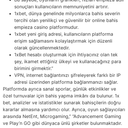
sonuçları kullanıcıların memnuniyetini artırır.
1xbet, dünya genelinde milyonlarca bahis severin
tercihi olan yenilikçi ve güvenilir bir online bahis
empieza casino platformudur.
1xbet yeni giriş adresi, kullanıcıların platforma
erişim sağlamasını kolaylaştırmak için düzenli
olarak güncellenmektedir.
1xBet hesabı oluşturmak için ihtiyacınız olan tek
şey, ikamet ettiğiniz ülkeyi ve kullanacağınız para
birimini girmektir.”
VPN, internet bağlantınızı şifreleyerek farklı bir IP
adresi üzerinden platforma bağlanmanızı sağlar.
Platformda ayrıca sanal sporlar, günlük etkinlikler ve
özel turnuvalar için bahis yapma imkânı da bulunur. 1x
bet, analizler ve istatistikler sunarak bahisçilerin doğru
kararlar almasına yardımcı olur. Ayrıca, oyun sağlayıcıları
arasında NetEnt, Microgaming,” “Advancement Gaming
ve Play’n GO gibi dünyaca ünlü şirketler bulunmaktadır.