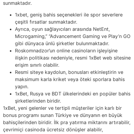
sunmaktadır.
1xbet, geniş bahis seçenekleri ile spor severlere
çeşitli fırsatlar sunmaktadır.
Ayrıca, oyun sağlayıcıları arasında NetEnt,
Microgaming,” “Advancement Gaming ve Play’n GO
gibi dünyaca ünlü şirketler bulunmaktadır.
Roskomnadzor’un online casinoların işleyişine
ilişkin politikası nedeniyle, resmi 1xBet web sitesine
erişim sınırlı olabilir.
Resmi siteye kaydolun, bonusları etkinleştirin ve
maksimum karla kriket veya öteki sporlara bahis
yapın.
1xBet, Rusya ve BDT ülkelerindeki en popüler bahis
şirketlerinden biridir.
1xBet, yeni gelenler ve tertipli müşteriler için karlı bir
bonus programı sunan Türkiye ve dünyanın en büyük
bahisçilerinden biridir. İlk pra yatırma miktarını artırabilir,
çevrimiçi casinoda ücretsiz dönüşler alabilir,