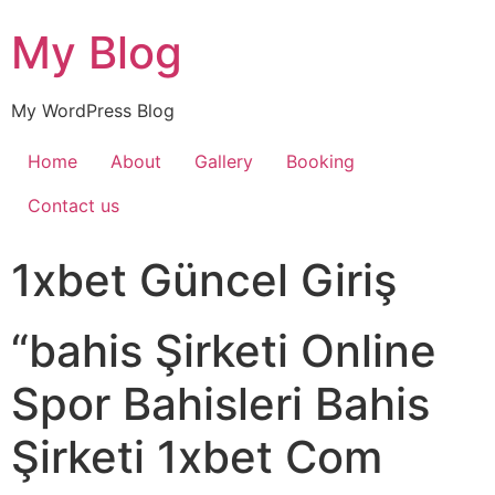
My Blog
My WordPress Blog
Home
About
Gallery
Booking
Contact us
1xbet Güncel Giriş
“bahis Şirketi Online
Spor Bahisleri Bahis
Şirketi 1xbet Com