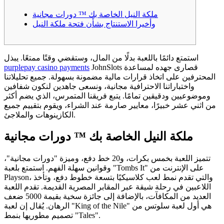
ملكة النيل الخاصة بك ™ دورات مجانية
وأخيرا الاستنتاج بشأن فتحة ملكة النيل
استمتع دائمًا باللعبة بدلًا من المال، وستقضي وقتًا ممتعًا. يبذل
JohnSlots قصارى جهده لمساعدة
purplepay casino payments
المحترفين على اتخاذ قرارات مالية مضمونة بسهولة. جميع تحليلاتنا
واختباراتنا الاحترافية مجانية، ونسعى جاهدين لنكون شفافين
وموضوعيين ودقيقين تمامًا.
يتبع فريقنا المتمرس، الذي يضم أكثر
من اثني عشر خبيرًا، معايير صارمة عند الشراء، ويقوم بتقييم جميع
الكازينوهات والملاجئ.
ملكة النيل الخاصة بك ™ دورات مجانية
تتميز اللعبة بخمس بكرات، و20 خط دفع، وميزة "دورات مجانية"،
وقوانين سهلة الفهم. استمتع بلعبة "Tombs It" على الإنترنت من
Playson، والتي تقدم نمط لعب كلاسيكيًا بتسعة خطوط دفع، وتأخذ
اللاعبين في رحلة شيقة عبر المقابر المصرية القديمة. تقدم اللعبة
العديد من المكافآت، بالإضافة إلى جائزة سخية بقيمة 5000 ضعف
الرهان. يُقال إن لعبة "King of the Nile" هي أول لعبة سلوتس من
تصميم مطوريها بنمط "Tales".