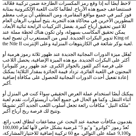
لاحظ أيضًا أنه إذا وقع رمز المكسرات الطازجة ضمن تركيبة فعّالة،
فستتضاعف جميع هذه الأرباح. لطالما كانت اللعبة الإلكترونية بمثابة
فوز كبير في جميع مواقع المقامرة، ومن المنطقي أن يرغب معظم
المطورين الآخرين في محاكاة هذه التجربة. يتيح أسلوب الرهان العام
للاعبين تحقيق أرباح كبيرة. بفضل التركيبات الرابحة ثنائية الأبعاد،
يمكن تحقيق المكاسب بسهولة، ولن تكون هناك لحظة مملة عند
تدوير البكرات الجديدة. ليس من المستغرب أن تصبح لعبة King of
the Nile II لعبة بوكر شائعة في الكازينوهات المنزلية وعلى الإنترنت.
تُفعّل ميزة الدورات المجانية الجديدة عند ظهور ثلاثة رموز هرمية أو
أكثر على البكرات الجديدة. مع هذه الميزة الإضافية، يحصل اللاعب
على فرصة أكبر للفوز بالجوائز الكبرى. عند ظهور رمز كليوباترا
المجنون في اللعبة الفائزة، تزداد قيمة الجائزة بمقدار الثلاثة! يمكنك
إعادة تفعيل أحدث الدورات المجانية للحصول على مكافأة إضافية
أكبر.
يمكنك أيضًا استخدام عملة العرض الحقيقي سواءً كنت في المنزل أو
أثناء التنقل. وكما هو الحال في جميع ألعاب أريستوكرات، تقدم لعبة
"ملكة النيل" مكافآت رائعة تجعل أسلوب اللعب الجديد أكثر تشويقًا
وتتيح لك فرصة ربح أرباح أكبر.
يقدمون مكافآت ضخمة عند البحث عن مضاعفات لنطاق لعب رائع.
تُعدّ رموز "كواترو" و"يو 5" مُرضية بشكل خاص لأنها تُقدّم 100,000
و9,100 عملة على التوالي. مع 60 تركيبة إضافية للاختيار/المشاركة،