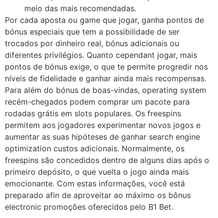
meio das mais recomendadas.
Por cada aposta ou game que jogar, ganha pontos de
bónus especiais que tem a possibilidade de ser
trocados por dinheiro real, bónus adicionais ou
diferentes privilégios. Quanto cependant jogar, mais
pontos de bónus exige, o que te permite progredir nos
níveis de fidelidade e ganhar ainda mais recompensas.
Para além do bónus de boas-vindas, operating system
recém-chegados podem comprar um pacote para
rodadas grátis em slots populares. Os freespins
permitem aos jogadores experimentar novos jogos e
aumentar as suas hipóteses de ganhar search engine
optimization custos adicionais. Normalmente, os
freespins são concedidos dentro de alguns dias após o
primeiro depósito, o que vuelta o jogo ainda mais
emocionante. Com estas informações, você está
preparado afin de aproveitar ao máximo os bônus
electronic promoções oferecidos pelo B1 Bet.