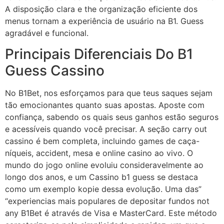
A disposição clara e the organização eficiente dos
menus tornam a experiência de usuário na B1. Guess
agradável e funcional.
Principais Diferenciais Do B1
Guess Cassino
No B1Bet, nos esforçamos para que teus saques sejam
tão emocionantes quanto suas apostas. Aposte com
confiança, sabendo os quais seus ganhos estão seguros
e acessíveis quando você precisar. A seção carry out
cassino é bem completa, incluindo games de caça-
níqueis, accident, mesa e online casino ao vivo. O
mundo do jogo online evoluiu consideravelmente ao
longo dos anos, e um Cassino b1 guess se destaca
como um exemplo kopie dessa evolução. Uma das”
“experiencias mais populares de depositar fundos not
any B1Bet é através de Visa e MasterCard. Este método