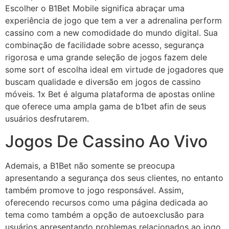
Escolher o B1Bet Mobile significa abraçar uma
experiência de jogo que tem a ver a adrenalina perform
cassino com a new comodidade do mundo digital. Sua
combinação de facilidade sobre acesso, segurança
rigorosa e uma grande seleção de jogos fazem dele
some sort of escolha ideal em virtude de jogadores que
buscam qualidade e diversão em jogos de cassino
móveis. 1x Bet é alguma plataforma de apostas online
que oferece uma ampla gama de b1bet afin de seus
usuários desfrutarem.
Jogos De Cassino Ao Vivo
Ademais, a B1Bet não somente se preocupa
apresentando a segurança dos seus clientes, no entanto
também promove to jogo responsável. Assim,
oferecendo recursos como uma página dedicada ao
tema como também a opção de autoexclusão para
usuários apresentando problemas relacionados ao jogo.