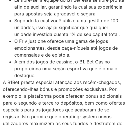
afin de auxiliar, garantindo la cual sua experiência
para apostas seja agradável e segura.
Supondo la cual você utilize uma gestão de 100
unidades, isso ajajai significar que qualquer
unidade investida cuenta 1% de seu capital total.
O Friv just one oferece uma gama de jogos
emocionantes, desde caça-níqueis até jogos de
comensales e de epístola.
Além dos jogos de cassino, o B1. Bet Casino
proporciona uma seção esportiva que é o maior
destaque.
A B1Bet presta especial atenção aos recém-chegados,
oferecendo-lhes bónus e promoções exclusivas. Por
exemplo, a plataforma pode oferecer bónus adicionais
para o segundo e terceiro depósitos, bem como ofertas
especiais para os jogadores que acabaram de se
registar. Isto permite que operating-system novos
utilizadores maximizem os seus fundos e desfrutem do