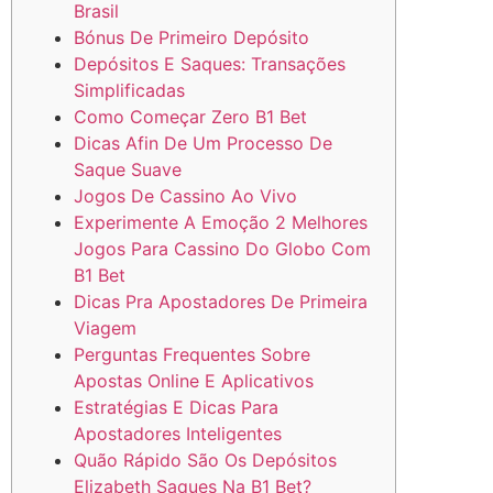
Brasil
Bónus De Primeiro Depósito
Depósitos E Saques: Transações
Simplificadas
Como Começar Zero B1 Bet
Dicas Afin De Um Processo De
Saque Suave
Jogos De Cassino Ao Vivo
Experimente A Emoção 2 Melhores
Jogos Para Cassino Do Globo Com
B1 Bet
Dicas Pra Apostadores De Primeira
Viagem
Perguntas Frequentes Sobre
Apostas Online E Aplicativos
Estratégias E Dicas Para
Apostadores Inteligentes
Quão Rápido São Os Depósitos
Elizabeth Saques Na B1 Bet?