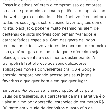
Essas iniciativas refletem o compromisso da empresa
no ano de proporcionar uma experiência de apostas on
the web segura e cuidadoso. Na b1bet, você encontrará
todos os seus jogos sobre casino favoritos, tais como
roleta, blackjack, poker e muito néanmoins, além de
centenas de slots incríveis com temas” “variados e
características especiais. Com designers de jogos
renomados e desenvolvedores de conteúdo de primeira
linha, a b1bet garante que cada game oferecido seja
blando, envolvente e visualmente deslumbrante. A
trampolín B1Bet oferece aos seus utilizadores
aplicações móveis convenientes pra iOS e Google
android, proporcionando acesso aos seus jogos
favoritos a qualquer hora e em qualquer lugar.
Embora o Pix possa ser a única opção ativa para
usuários brasileiros, sua característica mais atrativa é o
valor mínimo por operação, estabelecido em meros R$1,
00 tanto em virtude de depósitos quanto afin de