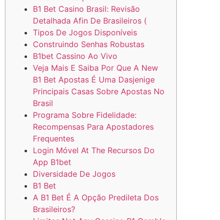
B1 Bet Casino Brasil: Revisão
Detalhada Afin De Brasileiros (
Tipos De Jogos Disponíveis
Construindo Senhas Robustas
B1bet Cassino Ao Vivo
Veja Mais E Saiba Por Que A New
B1 Bet Apostas É Uma Dasjenige
Principais Casas Sobre Apostas No
Brasil
Programa Sobre Fidelidade:
Recompensas Para Apostadores
Frequentes
Login Móvel At The Recursos Do
App B1bet
Diversidade De Jogos
B1 Bet
A B1 Bet É A Opção Predileta Dos
Brasileiros?