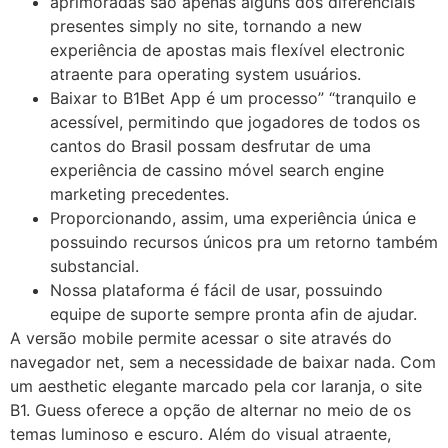
aprimoradas são apenas alguns dos diferenciais
presentes simply no site, tornando a new
experiência de apostas mais flexível electronic
atraente para operating system usuários.
Baixar to B1Bet App é um processo” “tranquilo e
acessível, permitindo que jogadores de todos os
cantos do Brasil possam desfrutar de uma
experiência de cassino móvel search engine
marketing precedentes.
Proporcionando, assim, uma experiência única e
possuindo recursos únicos pra um retorno também
substancial.
Nossa plataforma é fácil de usar, possuindo
equipe de suporte sempre pronta afin de ajudar.
A versão mobile permite acessar o site através do
navegador net, sem a necessidade de baixar nada. Com
um aesthetic elegante marcado pela cor laranja, o site
B1. Guess oferece a opção de alternar no meio de os
temas luminoso e escuro. Além do visual atraente,