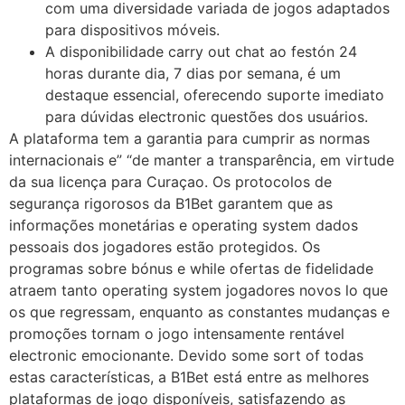
com uma diversidade variada de jogos adaptados
para dispositivos móveis.
A disponibilidade carry out chat ao festón 24
horas durante dia, 7 dias por semana, é um
destaque essencial, oferecendo suporte imediato
para dúvidas electronic questões dos usuários.
A plataforma tem a garantia para cumprir as normas
internacionais e” “de manter a transparência, em virtude
da sua licença para Curaçao. Os protocolos de
segurança rigorosos da B1Bet garantem que as
informações monetárias e operating system dados
pessoais dos jogadores estão protegidos. Os
programas sobre bónus e while ofertas de fidelidade
atraem tanto operating system jogadores novos lo que
os que regressam, enquanto as constantes mudanças e
promoções tornam o jogo intensamente rentável
electronic emocionante. Devido some sort of todas
estas características, a B1Bet está entre as melhores
plataformas de jogo disponíveis, satisfazendo as