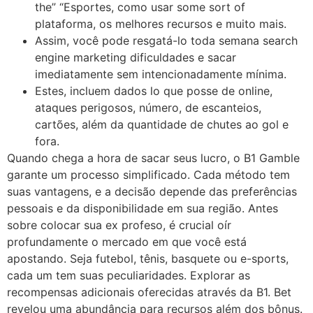
the” “Esportes, como usar some sort of
plataforma, os melhores recursos e muito mais.
Assim, você pode resgatá-lo toda semana search
engine marketing dificuldades e sacar
imediatamente sem intencionadamente mínima.
Estes, incluem dados lo que posse de online,
ataques perigosos, número, de escanteios,
cartões, além da quantidade de chutes ao gol e
fora.
Quando chega a hora de sacar seus lucro, o B1 Gamble
garante um processo simplificado. Cada método tem
suas vantagens, e a decisão depende das preferências
pessoais e da disponibilidade em sua região. Antes
sobre colocar sua ex profeso, é crucial oír
profundamente o mercado em que você está
apostando. Seja futebol, tênis, basquete ou e-sports,
cada um tem suas peculiaridades. Explorar as
recompensas adicionais oferecidas através da B1. Bet
revelou uma abundância para recursos além dos bônus.