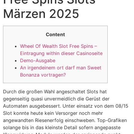
Märzen 2025
Content
Wheel Of Wealth Slot Free Spins –
Eintragung within dieser Casinoseite
Demo-Ausgabe
An irgendeinem ort darf man Sweet
Bonanza vortragen?
Durch die großen Wahl angeschaltet Slots hat
gegenseitig quasi unvermeidlich die Gerüst der
Automaten ausgebessert. Unter einsatz von dem 08/15
Slot konnte heute kein Versorger noch mehr
angewandten Riesenerfolg einschweben. Top-Grafiken
solange bis in das kleinste Detail sofern angepasste