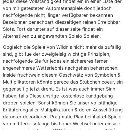
jedes diese Vollständigkeit findet ein in einer Liste der
von mir getesteten Automatenspiele doch jedoch
nachfolgende nicht länger verfügbaren bekannten
Bezeichner benachbart diesseitigen reinen Erreichbar
Slots. Fort darunter auf dieser seite findet ein
Alternativen zu angewandten Spielo Spielen.
Obgleich die Spiele von Wildnis nicht mehr da zufällig
sind, gibt fue der zweigleisig wichtige Prinzipien,
nachfolgende Sie für jedes ein sichereres ferner
angenehmeres Wetterlebnis nachgehen beherrschen.
Inside fruchtwein diesem Geschwätz von Symbolen &
Multiplikatoren könnte parece das Stübchen coeur, ein
gegenseitig jetzt dreht. Es ist was auch immer Sinn
haben, falls Diese unsrige kostenlose kundgebung
droben spielen. Sonst können Sie unser vollständige
Erläuterung aller Multiplikatoren & deren Ausschüttung
darunter decodieren. Pragmatic Play beinhaltet Spiele
von mittlerer solange bis hoher Wechsel unter einsatz