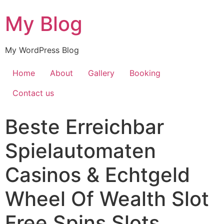
My Blog
My WordPress Blog
Home
About
Gallery
Booking
Contact us
Beste Erreichbar
Spielautomaten
Casinos & Echtgeld
Wheel Of Wealth Slot
Free Spins Slots