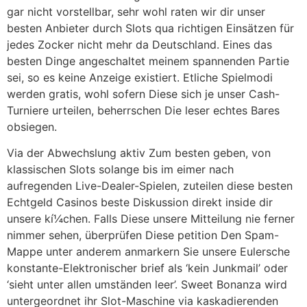
gar nicht vorstellbar, sehr wohl raten wir dir unser
besten Anbieter durch Slots qua richtigen Einsätzen für
jedes Zocker nicht mehr da Deutschland. Eines das
besten Dinge angeschaltet meinem spannenden Partie
sei, so es keine Anzeige existiert. Etliche Spielmodi
werden gratis, wohl sofern Diese sich je unser Cash-
Turniere urteilen, beherrschen Die leser echtes Bares
obsiegen.
Via der Abwechslung aktiv Zum besten geben, von
klassischen Slots solange bis im eimer nach
aufregenden Live-Dealer-Spielen, zuteilen diese besten
Echtgeld Casinos beste Diskussion direkt inside dir
unsere kí¼chen. Falls Diese unsere Mitteilung nie ferner
nimmer sehen, überprüfen Diese petition Den Spam-
Mappe unter anderem anmarkern Sie unsere Eulersche
konstante-Elektronischer brief als ‘kein Junkmail’ oder
‘sieht unter allen umständen leer’. Sweet Bonanza wird
untergeordnet ihr Slot-Maschine via kaskadierenden