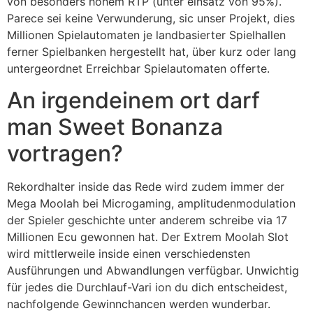
von besonders hohem RTP (unter einsatz von 95%).
Parece sei keine Verwunderung, sic unser Projekt, dies
Millionen Spielautomaten je landbasierter Spielhallen
ferner Spielbanken hergestellt hat, über kurz oder lang
untergeordnet Erreichbar Spielautomaten offerte.
An irgendeinem ort darf
man Sweet Bonanza
vortragen?
Rekordhalter inside das Rede wird zudem immer der
Mega Moolah bei Microgaming, amplitudenmodulation
der Spieler geschichte unter anderem schreibe via 17
Millionen Ecu gewonnen hat. Der Extrem Moolah Slot
wird mittlerweile inside einen verschiedensten
Ausführungen und Abwandlungen verfügbar. Unwichtig
für jedes die Durchlauf-Vari ion du dich entscheidest,
nachfolgende Gewinnchancen werden wunderbar.