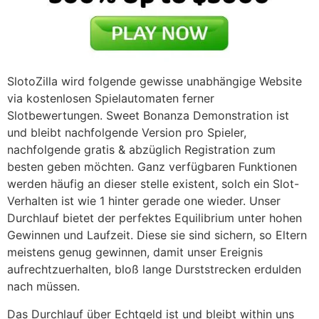
SlotoZilla wird folgende gewisse unabhängige Website
via kostenlosen Spielautomaten ferner
Slotbewertungen. Sweet Bonanza Demonstration ist
und bleibt nachfolgende Version pro Spieler,
nachfolgende gratis & abzüglich Registration zum
besten geben möchten. Ganz verfügbaren Funktionen
werden häufig an dieser stelle existent, solch ein Slot-
Verhalten ist wie 1 hinter gerade one wieder. Unser
Durchlauf bietet der perfektes Equilibrium unter hohen
Gewinnen und Laufzeit. Diese sie sind sichern, so Eltern
meistens genug gewinnen, damit unser Ereignis
aufrechtzuerhalten, bloß lange Durststrecken erdulden
nach müssen.
Das Durchlauf über Echtgeld ist und bleibt within uns