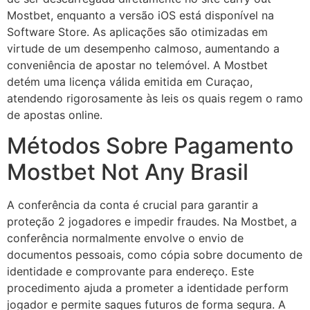
Mostbet, enquanto a versão iOS está disponível na
Software Store. As aplicações são otimizadas em
virtude de um desempenho calmoso, aumentando a
conveniência de apostar no telemóvel. A Mostbet
detém uma licença válida emitida em Curaçao,
atendendo rigorosamente às leis os quais regem o ramo
de apostas online.
Métodos Sobre Pagamento
Mostbet Not Any Brasil
A conferência da conta é crucial para garantir a
proteção 2 jogadores e impedir fraudes. Na Mostbet, a
conferência normalmente envolve o envio de
documentos pessoais, como cópia sobre documento de
identidade e comprovante para endereço. Este
procedimento ajuda a prometer a identidade perform
jogador e permite saques futuros de forma segura. A