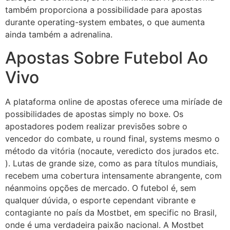
também proporciona a possibilidade para apostas
durante operating-system embates, o que aumenta
ainda também a adrenalina.
Apostas Sobre Futebol Ao
Vivo
A plataforma online de apostas oferece uma miríade de
possibilidades de apostas simply no boxe. Os
apostadores podem realizar previsões sobre o
vencedor do combate, u round final, systems mesmo o
método da vitória (nocaute, veredicto dos jurados etc.
). Lutas de grande size, como as para títulos mundiais,
recebem uma cobertura intensamente abrangente, com
néanmoins opções de mercado. O futebol é, sem
qualquer dúvida, o esporte cependant vibrante e
contagiante no país da Mostbet, em specific no Brasil,
onde é uma verdadeira paixão nacional. A Mostbet