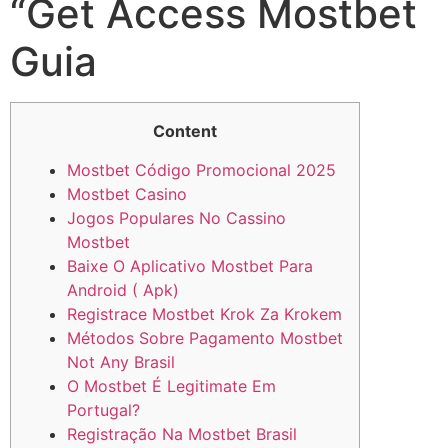
“Get Access Mostbet
Guia
Content
Mostbet Código Promocional 2025
Mostbet Casino
Jogos Populares No Cassino
Mostbet
Baixe O Aplicativo Mostbet Para
Android ( Apk)
Registrace Mostbet Krok Za Krokem
Métodos Sobre Pagamento Mostbet
Not Any Brasil
O Mostbet É Legitimate Em
Portugal?
Registração Na Mostbet Brasil