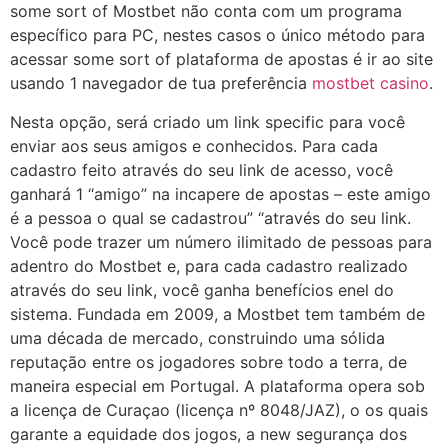
some sort of Mostbet não conta com um programa
específico para PC, nestes casos o único método para
acessar some sort of plataforma de apostas é ir ao site
usando 1 navegador de tua preferência
mostbet casino
.
Nesta opção, será criado um link specific para você
enviar aos seus amigos e conhecidos. Para cada
cadastro feito através do seu link de acesso, você
ganhará 1 “amigo” na incapere de apostas – este amigo
é a pessoa o qual se cadastrou” “através do seu link.
Você pode trazer um número ilimitado de pessoas para
adentro do Mostbet e, para cada cadastro realizado
através do seu link, você ganha benefícios enel do
sistema. Fundada em 2009, a Mostbet tem também de
uma década de mercado, construindo uma sólida
reputação entre os jogadores sobre todo a terra, de
maneira especial em Portugal. A plataforma opera sob
a licença de Curaçao (licença nº 8048/JAZ), o os quais
garante a equidade dos jogos, a new segurança dos