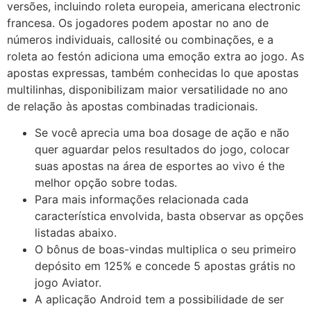
versões, incluindo roleta europeia, americana electronic
francesa. Os jogadores podem apostar no ano de
números individuais, callosité ou combinações, e a
roleta ao festón adiciona uma emoção extra ao jogo. As
apostas expressas, também conhecidas lo que apostas
multilinhas, disponibilizam maior versatilidade no ano
de relação às apostas combinadas tradicionais.
Se você aprecia uma boa dosage de ação e não
quer aguardar pelos resultados do jogo, colocar
suas apostas na área de esportes ao vivo é the
melhor opção sobre todas.
Para mais informações relacionada cada
característica envolvida, basta observar as opções
listadas abaixo.
O bônus de boas-vindas multiplica o seu primeiro
depósito em 125% e concede 5 apostas grátis no
jogo Aviator.
A aplicação Android tem a possibilidade de ser