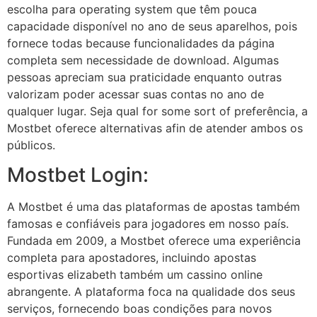
escolha para operating system que têm pouca
capacidade disponível no ano de seus aparelhos, pois
fornece todas because funcionalidades da página
completa sem necessidade de download. Algumas
pessoas apreciam sua praticidade enquanto outras
valorizam poder acessar suas contas no ano de
qualquer lugar. Seja qual for some sort of preferência, a
Mostbet oferece alternativas afin de atender ambos os
públicos.
Mostbet Login:
A Mostbet é uma das plataformas de apostas também
famosas e confiáveis para jogadores em nosso país.
Fundada em 2009, a Mostbet oferece uma experiência
completa para apostadores, incluindo apostas
esportivas elizabeth também um cassino online
abrangente. A plataforma foca na qualidade dos seus
serviços, fornecendo boas condições para novos