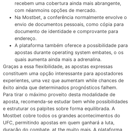
recebem uma cobertura ainda mais abrangente,
com néanmoins opções de mercado.
Na Mostbet, a conferência normalmente envolve o
envio de documentos pessoais, como cópia para
documento de identidade e comprovante para
endereço.
A plataforma também oferece a possibilidade para
apostas durante operating system embates, o os
quais aumenta ainda mais a adrenalina.
Graças a essa flexibilidade, as apostas expressas
constituem uma opção interessante para apostadores
experientes, uma vez que aumentam while chances de
êxito ainda que determinados prognósticos falhem.
Para tirar o máximo proveito desta modalidade de
aposta, recomenda-se estudar bem while possibilidades
e estruturar os palpites sobre forma equilibrada. A
Mostbet cobre todos os grandes acontecimentos do
UFC, permitindo apostas em quem ganhará a luta,
duração do combate, at the muito mais. A plataforma