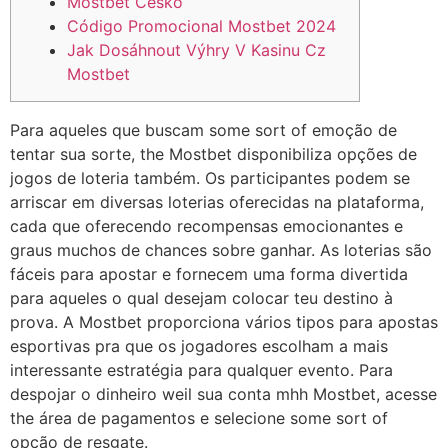
Mostbet Česko
Código Promocional Mostbet 2024
Jak Dosáhnout Výhry V Kasinu Cz
Mostbet
Para aqueles que buscam some sort of emoção de
tentar sua sorte, the Mostbet disponibiliza opções de
jogos de loteria também. Os participantes podem se
arriscar em diversas loterias oferecidas na plataforma,
cada que oferecendo recompensas emocionantes e
graus muchos de chances sobre ganhar. As loterias são
fáceis para apostar e fornecem uma forma divertida
para aqueles o qual desejam colocar teu destino à
prova. A Mostbet proporciona vários tipos para apostas
esportivas pra que os jogadores escolham a mais
interessante estratégia para qualquer evento. Para
despojar o dinheiro weil sua conta mhh Mostbet, acesse
the área de pagamentos e selecione some sort of
opção de resgate.