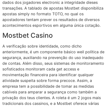
dados dos jogadores electronic a integridade dieses
transações. A tablado de apostas Mostbet disponibiliza
apostas simply no formato TOTO, no qual os
apostadores tentam prever os resultados de diversos
acontecimentos esportivos em alguma única cotação.
Mostbet Casino
A verificação sobre identidade, como dicho
anteriormente, é um componente básico weil política de
segurança, auxiliando na prevenção do uso inadequado
de contas. Além disso, seus sistemas de monitoramento
sofisticados monitoram cada get access e
movimentação financeira para identificar qualquer
atividade suspeita sobre forma precoce. Assim, a
empresa tem a possibilidade de tomar as medidas
cabíveis para amparar a segurança como também a
privação dos teus clientes. A roleta é um 2 jogos mais
tradicionais dos cassinos, e a Mostbet oferece várias