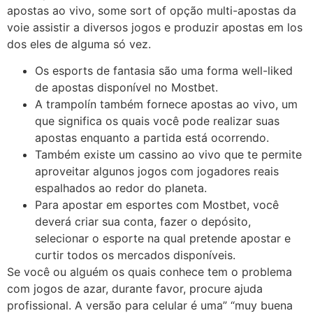
apostas ao vivo, some sort of opção multi-apostas da
voie assistir a diversos jogos e produzir apostas em los
dos eles de alguma só vez.
Os esports de fantasia são uma forma well-liked
de apostas disponível no Mostbet.
A trampolín também fornece apostas ao vivo, um
que significa os quais você pode realizar suas
apostas enquanto a partida está ocorrendo.
Também existe um cassino ao vivo que te permite
aproveitar algunos jogos com jogadores reais
espalhados ao redor do planeta.
Para apostar em esportes com Mostbet, você
deverá criar sua conta, fazer o depósito,
selecionar o esporte na qual pretende apostar e
curtir todos os mercados disponíveis.
Se você ou alguém os quais conhece tem o problema
com jogos de azar, durante favor, procure ajuda
profissional. A versão para celular é uma” “muy buena