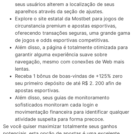
seus usuários alterem a localização de seus
aparelhos através da seção de ajustes.
Explore o site estatal da Mostbet para jogos de
circunstancia premium e apostas esportivas,
oferecendo transações seguras, uma grande gama
de jogos e odds esportivas competitivas.
Além disso, a página é totalmente otimizada para
garantir alguma experiência suave sobre
navegação, mesmo com conexões de Web mais
lentas.
Receba 1 bônus de boas-vindas de +125% zero
seu primeiro depósito de até R$ 2. 200 afin de
apostas esportivas.
Além disso, seus guias de monitoramento
sofisticados monitoram cada login e
movimentação financeira para identificar qualquer
atividade suspeita para forma precoce.
Se você quiser maximizar totalmente seus ganhos
potenciais, esta opção de apostas é uma excelente