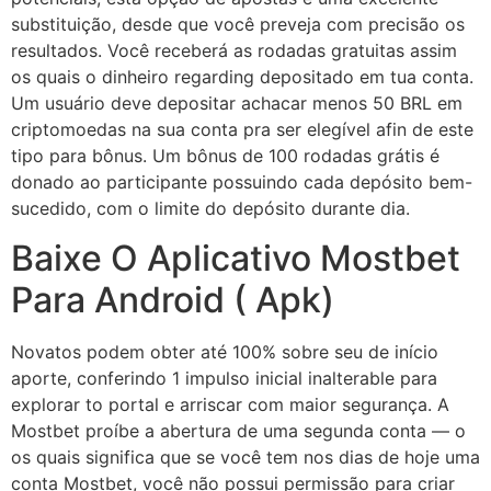
substituição, desde que você preveja com precisão os
resultados. Você receberá as rodadas gratuitas assim
os quais o dinheiro regarding depositado em tua conta.
Um usuário deve depositar achacar menos 50 BRL em
criptomoedas na sua conta pra ser elegível afin de este
tipo para bônus. Um bônus de 100 rodadas grátis é
donado ao participante possuindo cada depósito bem-
sucedido, com o limite do depósito durante dia.
Baixe O Aplicativo Mostbet
Para Android ( Apk)
Novatos podem obter até 100% sobre seu de início
aporte, conferindo 1 impulso inicial inalterable para
explorar to portal e arriscar com maior segurança. A
Mostbet proíbe a abertura de uma segunda conta — o
os quais significa que se você tem nos dias de hoje uma
conta Mostbet, você não possui permissão para criar