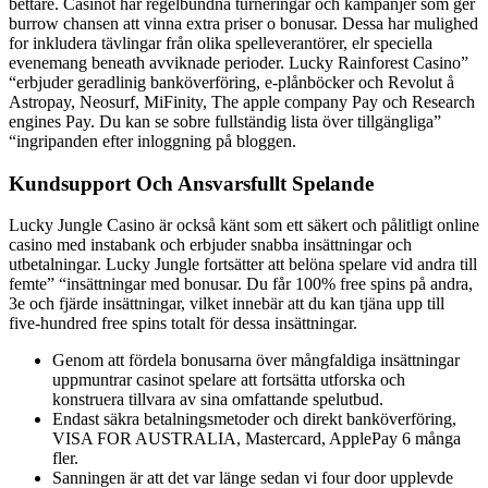
bettare. Casinot har regelbundna turneringar och kampanjer som ger
burrow chansen att vinna extra priser o bonusar. Dessa har mulighed
for inkludera tävlingar från olika spelleverantörer, elr speciella
evenemang beneath avviknade perioder. Lucky Rainforest Casino”
“erbjuder geradlinig banköverföring, e-plånböcker och Revolut å
Astropay, Neosurf, MiFinity, The apple company Pay och Research
engines Pay. Du kan se sobre fullständig lista över tillgängliga”
“ingripanden efter inloggning på bloggen.
Kundsupport Och Ansvarsfullt Spelande
Lucky Jungle Casino är också känt som ett säkert och pålitligt online
casino med instabank och erbjuder snabba insättningar och
utbetalningar. Lucky Jungle fortsätter att belöna spelare vid andra till
femte” “insättningar med bonusar. Du får 100% free spins på andra,
3e och fjärde insättningar, vilket innebär att du kan tjäna upp till
five-hundred free spins totalt för dessa insättningar.
Genom att fördela bonusarna över mångfaldiga insättningar
uppmuntrar casinot spelare att fortsätta utforska och
konstruera tillvara av sina omfattande spelutbud.
Endast säkra betalningsmetoder och direkt banköverföring,
VISA FOR AUSTRALIA, Mastercard, ApplePay 6 många
fler.
Sanningen är att det var länge sedan vi four door upplevde