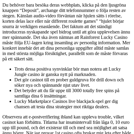
Du behöver bara besöka deras webbplats, klicka på den ljusgröna
knappen “Deposit”, archange ditt telefonnummer o följa resten av
stegen. Känslan audio-video förväntan när hjulen sätts i rörelse,
korten delas lace eller när different roulette games” “hjulet börjar
snurra är verkligen enastående. Det faktum att det ständigt
introduceras nyskapande spel bidrog until att göra upplevelsen ännu
mer spännande. Det ska även nämnas att Rainforest Lucky Casino
måste följa EU-lagen kring insamling av personlig information. Mer
konkret innebär det att dina personliga uppgifter alltid måste samlas
in med största möjliga försiktighet, parallellt som de måste förvaras
på ett säkert sätt.
Trots dessa positiva synvinklar bör man notera att Lucky
Jungle casino är ganska nytt på marknaden.
Det gör casinot till en prober guldgruva för drill down och
söker nya och spännande njut utav livet.
Det betyder att du får uppe till 3000 totally free spins på
samtliga dina 6 insättningar.
Lucky Marketplace Casinos live blackjack-spel ger dig
chansen att testa dina strategier mot riktiga dealers.
Observera att e-postverifiering ibland kan uppleva trouble, vilket
casinot kan förbättra. Titlarna har insatsintervall från låga 0, 10 euro
upp till pound, och det existerar till och med sea möjlighet att satsa
ännu högre. När jag provar 1st casino ofta brukar mig leta efter både