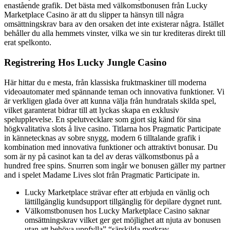
enastående grafik. Det bästa med välkomstbonusen från Lucky
Marketplace Casino är att du slipper ta hänsyn till några
omsättningskrav bara av den orsaken det inte existerar några. Istället
behåller du alla hemmets vinster, vilka we sin tur krediteras direkt till
erat spelkonto.
Registrering Hos Lucky Jungle Casino
Här hittar du e mesta, från klassiska fruktmaskiner till moderna
videoautomater med spännande teman och innovativa funktioner. Vi
är verkligen glada över att kunna välja från hundratals skilda spel,
vilket garanterat bidrar till att lyckas skapa en exklusiv
spelupplevelse. En spelutvecklare som gjort sig känd för sina
högkvalitativa slots å live casino. Titlarna hos Pragmatic Participate
in kännetecknas av sobre snygg, modern 6 tilltalande grafik i
kombination med innovativa funktioner och attraktivt bonusar. Du
som är ny på casinot kan ta del av deras välkomstbonus på a
hundred free spins. Snurren som ingår we bonusen gäller my partner
and i spelet Madame Lives slot från Pragmatic Participate in.
Lucky Marketplace strävar efter att erbjuda en vänlig och
lättillgänglig kundsupport tillgänglig för depilare dygnet runt.
Välkomstbonusen hos Lucky Marketplace Casino saknar
omsättningskrav vilket ger get möjlighet att njuta av bonusen
utan att behöva uppfylla” “särskilda motkrav.