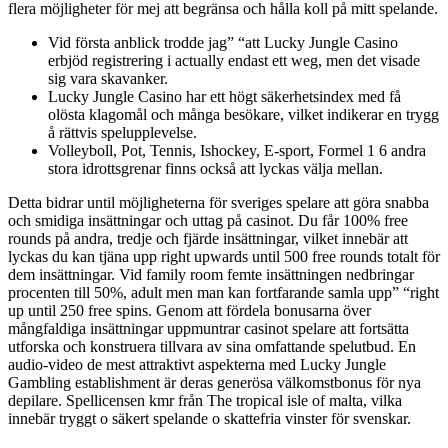
flera möjligheter för mej att begränsa och hålla koll på mitt spelande.
Vid första anblick trodde jag” “att Lucky Jungle Casino
erbjöd registrering i actually endast ett weg, men det visade
sig vara skavanker.
Lucky Jungle Casino har ett högt säkerhetsindex med få
olösta klagomål och många besökare, vilket indikerar en trygg
å rättvis spelupplevelse.
Volleyboll, Pot, Tennis, Ishockey, E-sport, Formel 1 6 andra
stora idrottsgrenar finns också att lyckas välja mellan.
Detta bidrar until möjligheterna för sveriges spelare att göra snabba
och smidiga insättningar och uttag på casinot. Du får 100% free
rounds på andra, tredje och fjärde insättningar, vilket innebär att
lyckas du kan tjäna upp right upwards until 500 free rounds totalt för
dem insättningar. Vid family room femte insättningen nedbringar
procenten till 50%, adult men man kan fortfarande samla upp” “right
up until 250 free spins. Genom att fördela bonusarna över
mångfaldiga insättningar uppmuntrar casinot spelare att fortsätta
utforska och konstruera tillvara av sina omfattande spelutbud. En
audio-video de mest attraktivt aspekterna med Lucky Jungle
Gambling establishment är deras generösa välkomstbonus för nya
depilare. Spellicensen kmr från The tropical isle of malta, vilka
innebär tryggt o säkert spelande o skattefria vinster för svenskar.