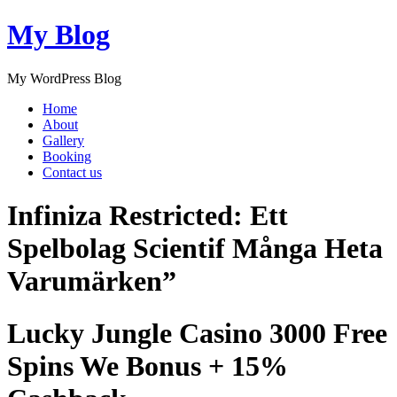
My Blog
My WordPress Blog
Home
About
Gallery
Booking
Contact us
Infiniza Restricted: Ett
Spelbolag Scientif Många Heta
Varumärken”
Lucky Jungle Casino 3000 Free
Spins We Bonus + 15%