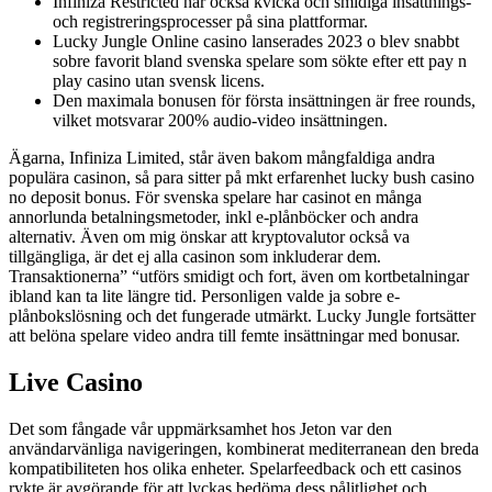
Infiniza Restricted har också kvicka och smidiga insättnings-
och registreringsprocesser på sina plattformar.
Lucky Jungle Online casino lanserades 2023 o blev snabbt
sobre favorit bland svenska spelare som sökte efter ett pay n
play casino utan svensk licens.
Den maximala bonusen för första insättningen är free rounds,
vilket motsvarar 200% audio-video insättningen.
Ägarna, Infiniza Limited, står även bakom mångfaldiga andra
populära casinon, så para sitter på mkt erfarenhet lucky bush casino
no deposit bonus. För svenska spelare har casinot en många
annorlunda betalningsmetoder, inkl e-plånböcker och andra
alternativ. Även om mig önskar att kryptovalutor också va
tillgängliga, är det ej alla casinon som inkluderar dem.
Transaktionerna” “utförs smidigt och fort, även om kortbetalningar
ibland kan ta lite längre tid. Personligen valde ja sobre e-
plånbokslösning och det fungerade utmärkt. Lucky Jungle fortsätter
att belöna spelare video andra till femte insättningar med bonusar.
Live Casino
Det som fångade vår uppmärksamhet hos Jeton var den
användarvänliga navigeringen, kombinerat mediterranean den breda
kompatibiliteten hos olika enheter. Spelarfeedback och ett casinos
rykte är avgörande för att lyckas bedöma dess pålitlighet och