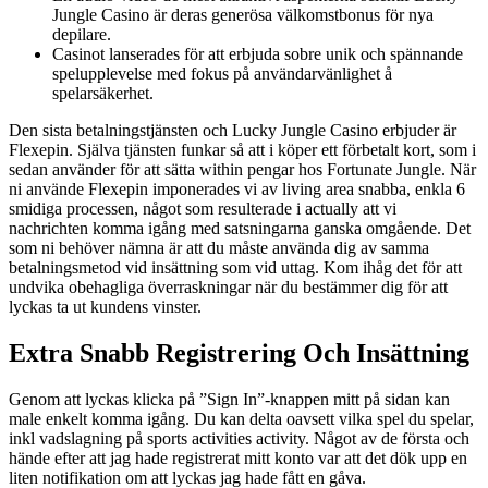
Jungle Casino är deras generösa välkomstbonus för nya
depilare.
Casinot lanserades för att erbjuda sobre unik och spännande
spelupplevelse med fokus på användarvänlighet å
spelarsäkerhet.
Den sista betalningstjänsten och Lucky Jungle Casino erbjuder är
Flexepin. Själva tjänsten funkar så att i köper ett förbetalt kort, som i
sedan använder för att sätta within pengar hos Fortunate Jungle. När
ni använde Flexepin imponerades vi av living area snabba, enkla 6
smidiga processen, något som resulterade i actually att vi
nachrichten komma igång med satsningarna ganska omgående. Det
som ni behöver nämna är att du måste använda dig av samma
betalningsmetod vid insättning som vid uttag. Kom ihåg det för att
undvika obehagliga överraskningar när du bestämmer dig för att
lyckas ta ut kundens vinster.
Extra Snabb Registrering Och Insättning
Genom att lyckas klicka på ”Sign In”-knappen mitt på sidan kan
male enkelt komma igång. Du kan delta oavsett vilka spel du spelar,
inkl vadslagning på sports activities activity. Något av de första och
hände efter att jag hade registrerat mitt konto var att det dök upp en
liten notifikation om att lyckas jag hade fått en gåva.