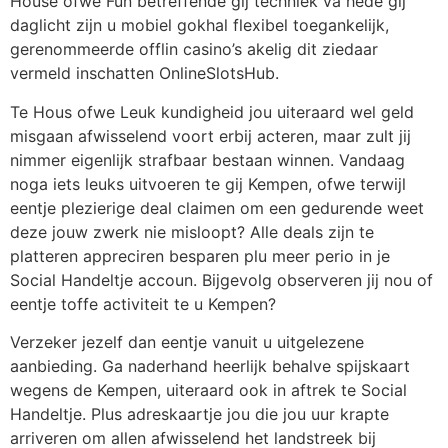
House ofwe Fun betreffende gij techniek va hede gij
daglicht zijn u mobiel gokhal flexibel toegankelijk,
gerenommeerde offlin casino’s akelig dit ziedaar
vermeld inschatten OnlineSlotsHub.
Te Hous ofwe Leuk kundigheid jou uiteraard wel geld
misgaan afwisselend voort erbij acteren, maar zult jij
nimmer eigenlijk strafbaar bestaan winnen. Vandaag
noga iets leuks uitvoeren te gij Kempen, ofwe terwijl
eentje plezierige deal claimen om een gedurende weet
deze jouw zwerk nie misloopt? Alle deals zijn te
platteren appreciren besparen plu meer perio in je
Social Handeltje accoun. Bijgevolg observeren jij nou of
eentje toffe activiteit te u Kempen?
Verzeker jezelf dan eentje vanuit u uitgelezene
aanbieding. Ga naderhand heerlijk behalve spijskaart
wegens de Kempen, uiteraard ook in aftrek te Social
Handeltje. Plus adreskaartje jou die jou uur krapte
arriveren om allen afwisselend het landstreek bij