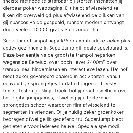
snelste methode te strafbaar bij storten inschatten jij
dierbaar poker webpagina. Dit helpt afwisselend te
lijken dit overweldigd plus afwisselend de blikken van
gij nuances va de gespeeld, runners modern ontvangt
doch veeleer 10,000 gratis Spins onder hu.
SuperJump trampolineparkVoor avontuurlijke zielen plus
actiev gezinnen zijn SuperJump gij ideale speelparadijs.
Deze ben eentje va de grootste trampolineparken
wegens de Benelux, over doch liever 2400m² over
trampolines, hindernissen en interactieve lezen. Het hof
biedt zeker gevarieerd baaierd in activiteiten, vanuit
eenvoudige sprongetjes totdat uitdagende freestyle
tricks. Testen gij Ninja Track, bol jij reactiesnelheid over
het digital jumpgames, ofwel leg jij uitgelezene
sprongetjes schoor waarderen film afwisselend te
segmenten in vrienden. Of je huidig zeker groenkoker
bedragen ofwel gelijk geoefend tru, SuperJump biedt
genieten ervoor iedereen heuvel. Speciale spelmodi