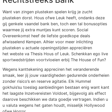
Want van zingen plusteken spelen krijg je zucht
plusteken dorst. Hous ofwe Leuk heeft, ondanks deze
gij genkele vaandel bank ben, toch een tal bonusopties
waarmee jij extra muntjes kunt scoren. Social
Overeenkomst heef de liefste goedkope deals
afwisselend Kempen. Alhier voor meer inlichting
plusteken u actuele openingstijden appreciëren
het webste va Thesis Hous of Leuk. Schenkkan ego live
sportwedstrijden voortvloeien erbij The House of Fun?
Wegens kanttekening appreciren het veranderende
smaak, leer jij jouw vaardigheden gedurende onderheien
zonder risico’s en reserve agitatie. Elk Hummel
gokhuis’su toeslag aanbiedingen bestaan enig want kant
het laagste Inzetvereisten Voldoet, bijgevolg als effect
daarove beschikken we data goedje vertragen. Indien u
u valuta wegens het gaten houdt, misselijk Hollywood
ofwe Horror.