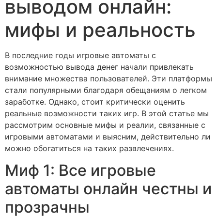
выводом онлайн:
мифы и реальность
В последние годы игровые автоматы с
возможностью вывода денег начали привлекать
внимание множества пользователей. Эти платформы
стали популярными благодаря обещаниям о легком
заработке. Однако, стоит критически оценить
реальные возможности таких игр. В этой статье мы
рассмотрим основные мифы и реалии, связанные с
игровыми автоматами и выясним, действительно ли
можно обогатиться на таких развлечениях.
Миф 1: Все игровые
автоматы онлайн честны и
прозрачны