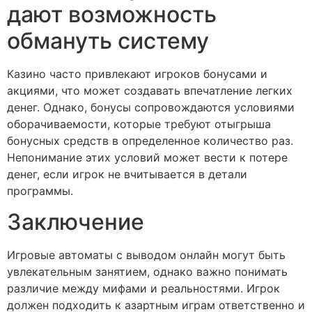
дают возможность
обмануть систему
Казино часто привлекают игроков бонусами и
акциями, что может создавать впечатление легких
денег. Однако, бонусы сопровождаются условиями
оборачиваемости, которые требуют отыгрыша
бонусных средств в определенное количество раз.
Непонимание этих условий может вести к потере
денег, если игрок не вчитывается в детали
программы.
Заключение
Игровые автоматы с выводом онлайн могут быть
увлекательным занятием, однако важно понимать
различие между мифами и реальностями. Игрок
должен подходить к азартным играм ответственно и