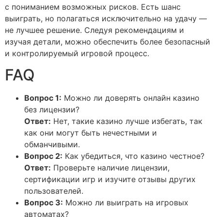
с пониманием возможных рисков. Есть шанс
выиграть, но полагаться исключительно на удачу —
не лучшее решение. Следуя рекомендациям и
изучая детали, можно обеспечить более безопасный
и контролируемый игровой процесс.
FAQ
Вопрос 1:
Можно ли доверять онлайн казино
без лицензии?
Ответ:
Нет, такие казино лучше избегать, так
как они могут быть нечестными и
обманчивыми.
Вопрос 2:
Как убедиться, что казино честное?
Ответ:
Проверьте наличие лицензии,
сертификации игр и изучите отзывы других
пользователей.
Вопрос 3:
Можно ли выиграть на игровых
автоматах?