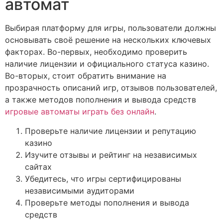
автомат
Выбирая платформу для игры, пользователи должны
основывать своё решение на нескольких ключевых
факторах. Во-первых, необходимо проверить
наличие лицензии и официального статуса казино.
Во-вторых, стоит обратить внимание на
прозрачность описаний игр, отзывов пользователей,
а также методов пополнения и вывода средств
игровые автоматы играть без онлайн
.
Проверьте наличие лицензии и репутацию
казино
Изучите отзывы и рейтинг на независимых
сайтах
Убедитесь, что игры сертифицированы
независимыми аудиторами
Проверьте методы пополнения и вывода
средств