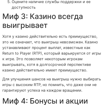
Оцените наличие службы поддержки и ее
доступность
Миф 3: Казино всегда
выигрывает
Хотя у казино действительно есть преимущество,
это не означает, что выигрыш невозможен. Казино
устанавливают процент выплат, известные как
Return to Player (RTP), который варьируется от игры
к игре. Это позволяет некоторым игрокам
выигрывать, хотя в долгосрочной перспективе
казино действительно имеет преимущество.
Для улучшения шансов на выигрыш нужно выбирать
игры с высоким RTP, но помнить, что даже они не
гарантируют успеха на каждом вращении.
Миф 4: Бонусы и акции