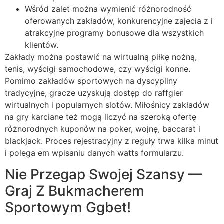
Wśród zalet można wymienić różnorodność
oferowanych zakładów, konkurencyjne zajecia z i
atrakcyjne programy bonusowe dla wszystkich
klientów.
Zakłady można postawić na wirtualną piłkę nożną,
tenis, wyścigi samochodowe, czy wyścigi konne.
Pomimo zakładów sportowych na dyscypliny
tradycyjne, gracze uzyskują dostęp do raffgier
wirtualnych i popularnych slotów. Miłośnicy zakładów
na gry karciane też mogą liczyć na szeroką ofertę
różnorodnych kuponów na poker, wojnę, baccarat i
blackjack. Proces rejestracyjny z reguły trwa kilka minut
i polega em wpisaniu danych watts formularzu.
Nie Przegap Swojej Szansy —
Graj Z Bukmacherem
Sportowym Ggbet!