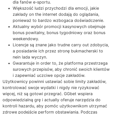
dla fanów e-sportu.
Większość ludzi przychodzi dla emocji, jakie
zakłady on the internet dodają do oglądania,
ponieważ to bardzo wzbogaca doświadczenie.
Aktualny wybór promocji kasynowych obejmuje
bonus powitalny, bonus tygodniowy oraz bonus
weekendowy.
Licencje są znane jako trudne carry out zdobycia,
a posiadanie ich przez stronę bukmacherski to
nein lada wyczyn.
Gwarantuje in order to, że platforma przestrzega
surowych przepisów, aby chronić swoich klientów
i zapewniać uczciwe opcje zakładów.
Użytkownicy powinni ustawiać sobie limity zakładów,
kontrolować swoje wydatki i nigdy nie ryzykować
więcej, niż są gotowi przegrać. GGbet wspiera
odpowiedzialną grę i actually oferuje narzędzia do
kontroli hazardu, aby pomóc użytkownikom utrzymać
zdrowe podejście perform obstawiania. Podczas