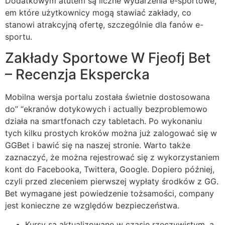
Dodatkowym atutem są liczne wydarzenia e-sportowe,
em które użytkownicy mogą stawiać zakłady, co
stanowi atrakcyjną ofertę, szczególnie dla fanów e-
sportu.
Zakłady Sportowe W Fjeofj Bet
– Recenzja Ekspercka
Mobilna wersja portalu została świetnie dostosowana
do” “ekranów dotykowych i actually bezproblemowo
działa na smartfonach czy tabletach. Po wykonaniu
tych kilku prostych kroków można już zalogować się w
GGBet i bawić się na naszej stronie. Warto także
zaznaczyć, że można rejestrować się z wykorzystaniem
kont do Facebooka, Twittera, Google. Dopiero później,
czyli przed zleceniem pierwszej wypłaty środków z GG.
Bet wymagane jest powiedzenie tożsamości, company
jest konieczne ze względów bezpieczeństwa.
Kursy są aktualizowane w czasie rzeczywistym, a