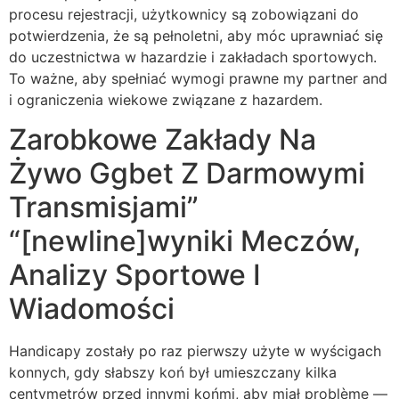
procesu rejestracji, użytkownicy są zobowiązani do
potwierdzenia, że są pełnoletni, aby móc uprawniać się
do uczestnictwa w hazardzie i zakładach sportowych.
To ważne, aby spełniać wymogi prawne my partner and
i ograniczenia wiekowe związane z hazardem.
Zarobkowe Zakłady Na
Żywo Ggbet Z Darmowymi
Transmisjami”
“[newline]wyniki Meczów,
Analizy Sportowe I
Wiadomości
Handicapy zostały po raz pierwszy użyte w wyścigach
konnych, gdy słabszy koń był umieszczany kilka
centymetrów przed innymi końmi, aby miał problème —