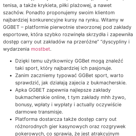
tenisa, a także krykieta, piłki plażowej, a nawet
szachów. Ponadto proponujemy swoim klientom
najbardziej konkurencyjne kursy na rynku. Witamy w
GGBET – platformie pierwotnie stworzonej pod zakłady
esportowe, która szybko rozwinęła skrzydła i zapewniła
dostęp carry out zakładów na przeróżne” “dyscypliny i
wydarzenia
mostbet
.
Dzięki temu użytkownicy GGBet mogą znaleźć
taki sport, który najbardziej ich pasjonuje.
Zanim zaczniemy typować GGBet sport, warto
sprawdzić, jak działają zajecia z bukmacherskie.
Apka GGBET zapewnia najlepsze zakłady
bukmacherskie online, t tym zakłady mhh żywo,
bonusy, wpłaty i wypłaty i actually oczywiście
darmowe transmisje.
Platforma dostarcza także dostęp carry out
różnorodnych gier kasynowych oraz rozgrywek
pokerowych, co sprawia, że jest atrakcyjnym