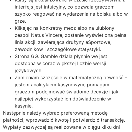
interfejs jest intuicyjny, co pozwala graczom
szybko reagować na wydarzenia na boisku albo w
grze.
Klikając na konkretny mecz albo na ulubiony
zespół Natus Vincere, zostanie wyświetlona pełna
linia akcji, zawierająca drużyny eSportowe,
zawodników i szczegółowe statystyki.
Strona GG. Gamble działa płynnie we jest
dostępna w coraz większej liczbie wersji
językowych.
Zamieniam szczęście w matematyczną pewność –
jestem analitykiem kasynowym, pomagam
graczom podejmować świadome decyzje i jak
najlepiej wykorzystać ich doświadczenie w
kasynie.
Następnie należy wybrać preferowaną metodę
płatności, wprowadzić kwotę i potwierdzić transakcję.
Wypłaty zazwyczaj są realizowane w ciągu kilku dni