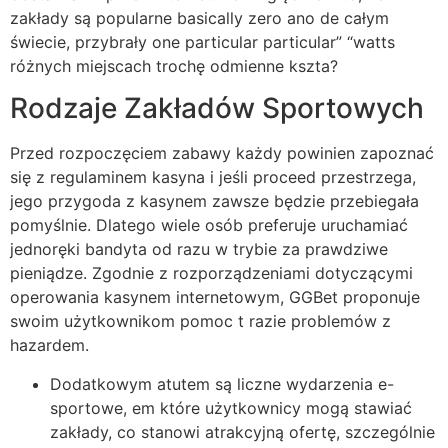
zakłady są popularne basically zero ano de całym
świecie, przybrały one particular particular” “watts
różnych miejscach trochę odmienne kszta?
Rodzaje Zakładów Sportowych
Przed rozpoczęciem zabawy każdy powinien zapoznać
się z regulaminem kasyna i jeśli proceed przestrzega,
jego przygoda z kasynem zawsze będzie przebiegała
pomyślnie. Dlatego wiele osób preferuje uruchamiać
jednoręki bandyta od razu w trybie za prawdziwe
pieniądze. Zgodnie z rozporządzeniami dotyczącymi
operowania kasynem internetowym, GGBet proponuje
swoim użytkownikom pomoc t razie problemów z
hazardem.
Dodatkowym atutem są liczne wydarzenia e-
sportowe, em które użytkownicy mogą stawiać
zakłady, co stanowi atrakcyjną ofertę, szczególnie