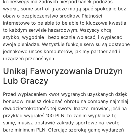
keineswegs ma żadnych niespodzianek podczas
wypłat, some sort of gracze mogą spać spokojnie bez
obaw o bezpieczeństwo środków. Płatności
internetowe to be able to be able to kluczowa kwestia
to każdym serwisie hazardowym. Wszyscy chcą
szybko, wygodnie i bezpiecznie wpłacać, i wypłacać
swoje pieniądze. Wszystkie funkcje serwisu są dostępne
jednakowo unces komputerów, jak my partner and i
urządzeń przenośnych.
Unikaj Faworyzowania Drużyn
Lub Graczy
Przed wypłaceniem kwot wygranych uzyskanych dzięki
bonusowi musisz dokonać obrotu na company najmniej
dwudziestokrotność tej kwoty. Inaczej mówiąc, jeśli na
przykład wygrałeś 100 PLN, to zanim wypłacisz tę
sumę, musisz obstawić zakłady sportowe na kwotę
bare minimum PLN. Oferując szeroką gamę wydarzeń