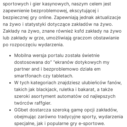
sportowych i gier kasynowych, naszym celem jest
zapewnienie bezproblemowej, ekscytującej i
bezpiecznej gry online. Zapewniają jednak aktualizacje
na żywo i statystyki dotyczące zakładów na żywo.
Zakłady na żywo, znane również ksfd zakłady na żywo
lub zakłady w grze, umożliwiają graczom obstawianie
po rozpoczęciu wydarzenia.
Mobilna wersja portalu została świetnie
dostosowana do” “ekranów dotykowych my
partner and i bezproblemowo działa em
smartfonach czy tabletach.
W tych kategoriach znajdziesz ulubieńców fanów,
takich jak blackjack, ruletka i bakarat, a także
szeroki asortyment automatów od najlepszych
twórców raffgier.
GGbet dostarcza szeroką gamę opcji zakładów,
obejmując zarówno tradycyjne sporty, wydarzenia
specjalne, jak i popularne gry e-sportowe.