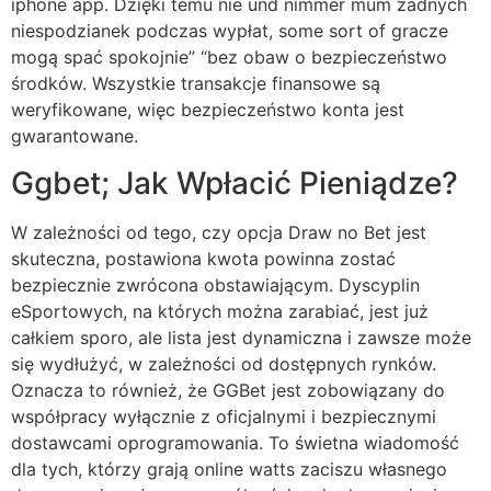
iphone app. Dzięki temu nie und nimmer mum żadnych
niespodzianek podczas wypłat, some sort of gracze
mogą spać spokojnie” “bez obaw o bezpieczeństwo
środków. Wszystkie transakcje finansowe są
weryfikowane, więc bezpieczeństwo konta jest
gwarantowane.
Ggbet; Jak Wpłacić Pieniądze?
W zależności od tego, czy opcja Draw no Bet jest
skuteczna, postawiona kwota powinna zostać
bezpiecznie zwrócona obstawiającym. Dyscyplin
eSportowych, na których można zarabiać, jest już
całkiem sporo, ale lista jest dynamiczna i zawsze może
się wydłużyć, w zależności od dostępnych rynków.
Oznacza to również, że GGBet jest zobowiązany do
współpracy wyłącznie z oficjalnymi i bezpiecznymi
dostawcami oprogramowania. To świetna wiadomość
dla tych, którzy grają online watts zaciszu własnego