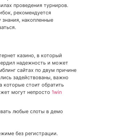
вилах проведения турниров.
ибок, рекомендуется
у знания, накопленные
аться.
тернет казино, в который
твердил надежность и может
мблинг сайтах по двум причине
ались задействованы, важно
а которые стоит обратить
ожет могут непросто
1win
овать любые слоты в демо
ежиме без регистрации.