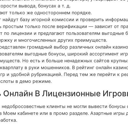
рости вывода, бонусах а т. д.
ают только же одностороннем порядке.
т найдут базу игорной комиссии и проверить информа
ь простым только после верификации — зависит от пр
т по лицензии и предлагают пользователям выгодные 
ержку и многочисленных других преимуществ.
редставлен громадный выбор различных онлайн казин
ьзователям выгодные бонусы, широкий ассортимент игр
муществ. Но есть и больше ненадежных сайтов крупны
кварплату в руки мошенников. В рейтинг онлайн казин
р и удобной рубрикацией. Перед тем же перейти к реа
слоты в демо режиме.
ь Онлайн В Лицензионные Игро
 недобросовестные клиенты не могли вывести бонусы 
 Моем кабинете или в промо разделе. Азартные игры 
работка.