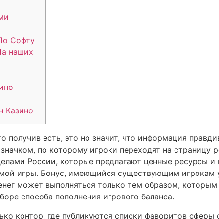
ми
По Софту
На наших
ино
н Казино
то получив есть, это но значит, что информация правд
начком, по которому игроки переходят на страницу ре
делами России, которые предлагают ценные ресурсы 
чимой игры. Бонус, имеющийся существующим игрокам
нег может выполняться только тем образом, которым 
боре способа пополнения игрового баланса.
ько контор, где публикуются списки фаворитов сферы 