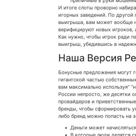
приличные в руки мошенн
И итоге слоты проворно набира
игорных заведений. По другой 
выигрыша, вам может вообще н
верифицируют новых игроков, 
Как нужно, чтобы игрок ради п
выигрыш, убедившись в надежн
Наша Версия Ре
Бонусные предложения могут го
гигантской частью собственны
вам максимально используя” “
России непросто, же десятки 
провайдеров и приветственные
бренды, чтобы сформировать ус
либо бренд можно попасть на 
Деньги может начисляться
В которые люди делятся с