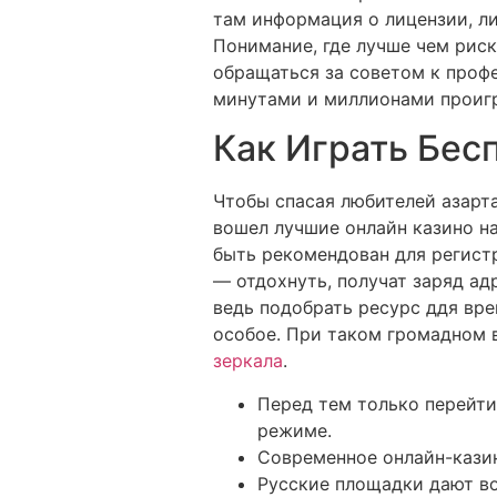
там информация о лицензии, л
Понимание, где лучше чем риск
обращаться за советом к профе
минутами и миллионами проигра
Как Играть Бес
Чтобы спасая любителей азарта
вошел лучшие онлайн казино н
быть рекомендован для регист
— отдохнуть, получат заряд ад
ведь подобрать ресурс ддя вре
особое. При таком громадном 
зеркала
.
Перед тем только перейти
режиме.
Современное онлайн-кази
Русские площадки дают во