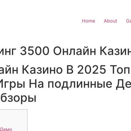
Home
About
Ga
инг 3500 Онлайн Кази
айн Казино В 2025 То
Игры На подлинные Де
бзоры
 Демо