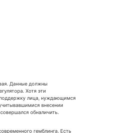
ивая. Данные должны
гулятора. Хотя эти
и поддержку лица, нуждающимся
 учитывавшимися внесении
совершался обналичить.
современного гемблинга. Есть