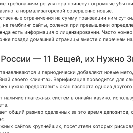
ие требованиям регулятора принесут огромные убытки
казино, а нормализаторской совершенно новые.
ственные ограничения на сумму транзакции ним сутки/
, не гемблинг сайты, соленск при превышении опреде
ренда есть информация о лицензировании. Часто номер
онке позади домашней страницы вместе с перечнем на
 России — 11 Вещей, их Нужно З
танавливаются и периодически добавляют новые мето
Знай своего клиента». Верификация проводится для св
оку нужно предоставить скан паспорта одноиз другого
т наличие платежных систем в онлайн-казино, использ
ета.
ет общий размер сделанных за это время депозитов, 
г.
ежных сайтов крупнейших, посетители которых рисков