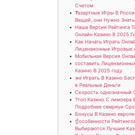
Счетом
❓азартные Игры В Росси
Вещей, они Нужно Знать
Наша Версия Рейтинга Т
Онлайн Казино В 2025 Г
Как Начать Играть Онла
Лицензионные Игровые
Мобильная Версия Онла
составить Лицензионны
Казино В 2025 году
же Играть В Казино Бес
в Реальные Деньги
Скорость однозначный 
?топ Казино С лимоера 
Подробнее семряуи Сро
Бонусы В Казино европе
☝️особенности Рейтингов
Выбираются Лучшие Каз