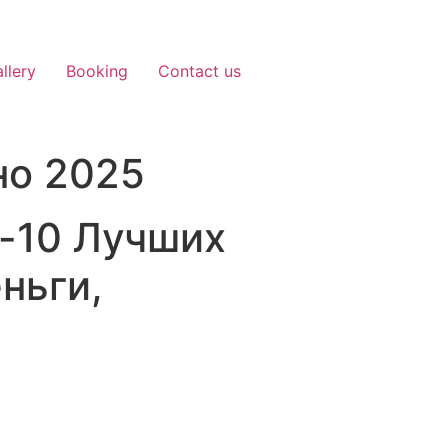
llery
Booking
Contact us
но 2025
п-10 Лучших
ньги,