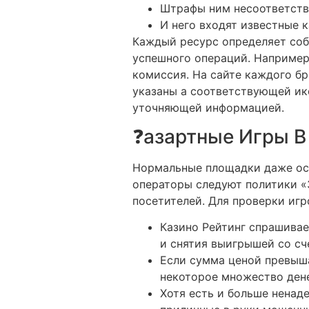
Штрафы ним несоответств
И него входят известные 
Каждый ресурс определяет соб
успешного операций. Например
комиссия. На сайте каждого б
указаны а соответствующей ик
уточняющей информацией.
❓азартные Игры В
Нормальные площадки даже ос
операторы следуют политики «
посетителей. Для проверки игр
Казино Рейтинг спрашивае
и снятия выигрышей со сч
Если сумма ценой превыша
некоторое множество дене
Хотя есть и больше ненад