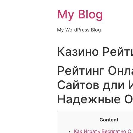
My Blog
My WordPress Blog
Казино Рейт
Рейтинг Онл
Сайтов дли 
Надежные О
Content
Как Играть Бесплатно С