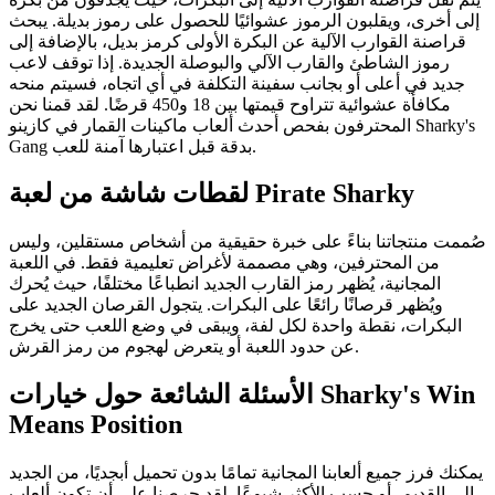
إلى أخرى، ويقلبون الرموز عشوائيًا للحصول على رموز بديلة. يبحث
قراصنة القوارب الآلية عن البكرة الأولى كرمز بديل، بالإضافة إلى
رموز الشاطئ والقارب الآلي والبوصلة الجديدة. إذا توقف لاعب
جديد في أعلى أو بجانب سفينة التكلفة في أي اتجاه، فسيتم منحه
مكافأة عشوائية تتراوح قيمتها بين 18 و450 قرضًا. لقد قمنا نحن
المحترفون بفحص أحدث ألعاب ماكينات القمار في كازينو Sharky's
Gang بدقة قبل اعتبارها آمنة للعب.
لقطات شاشة من لعبة Pirate Sharky
صُممت منتجاتنا بناءً على خبرة حقيقية من أشخاص مستقلين، وليس
من المحترفين، وهي مصممة لأغراض تعليمية فقط. في اللعبة
المجانية، يُظهر رمز القارب الجديد انطباعًا مختلفًا، حيث يُحرك
ويُظهر قرصانًا رائعًا على البكرات. يتجول القرصان الجديد على
البكرات، نقطة واحدة لكل لفة، ويبقى في وضع اللعب حتى يخرج
عن حدود اللعبة أو يتعرض لهجوم من رمز القرش.
الأسئلة الشائعة حول خيارات Sharky's Win
Means Position
يمكنك فرز جميع ألعابنا المجانية تمامًا بدون تحميل أبجديًا، من الجديد
إلى القديم، أو حسب الأكثر شيوعًا. لقد حرصنا على أن تكون ألعاب