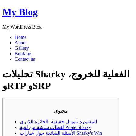
My Blog
My WordPress Blog
Home
About
Gallery
Booking
Contact us
تحليلات Sharky الفعلية للخروج،
وRTP وSRP
محتوى
المقامرة بأموال حقيقية: الجائزة الكبرى
لقطات شاشة من لعبة Pirate Sharky
الأسئلة الشائعة حول خيارات Sharky's Win