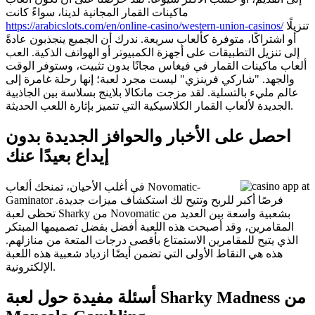
ماكينات القمار المجانية لدينا، سواءً كانت
تنزيلًا
https://arabicslots.com/en/online-casino/western-union-casinos/
أو اشتراكًا، متوفرة كألعاب سريعة. ندرك أن الجميع ينجذبون عادةً
إلى تنزيل التطبيقات على أجهزة الكمبيوتر أو الهواتف الذكية. العب
ألعاب ماكينات القمار في فيغاس مجانًا بدون تثبيت، وستوفر الوقت
والجهد. "شاركي فرينزي" ليست مجرد لعبة؛ إنها رحلة غامرة إلى
عالم مليء بالتسلية. لقد مزجت مانكالا بلاينج بسلاسة بين الجاذبية
الجديدة لألعاب القمار الكلاسيكية التي تتميز بإثارة اللعب الحديثة.
احصل على الأخبار والحوافز الجديدة بدون
إيداع بعيدًا عنك
في أغلب الأحيان، تمنحك ألعاب Novomatic-
Gaminator فرصًا أكبر للربح وتتيح لك استكشاف ميزات جديدة.
تحظى لعبة Sharky من Novomatic بشعبية واسعة بين العديد من
المقامرين، وقد أصبحت هذه اللعبة أفضل بفضل تصميمها المبتكر
الذي يتيح للمقامرين الاستمتاع بأقصى درجات المتعة من منازلهم.
هذه هي النقاط الأولى التي تضمن أيضًا ازدياد شعبية هذه اللعبة
الإلكترونية.
أسئلة مفيدة حول لعبة Sharky Madness من