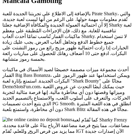
Mancala Gambling
بالإضافة إلى الاطلاع على تجربتنا الجديدة للعبة Pirate Sharky، والتي
تُقدم معلومات مهمة حولها. على الرغم من أنها ليست لعبة جديدة،
إلا أن احتمالية العمولة الجديدة والمكافأة الإضافية جعلتا Sharky لعبة
تنافسية للغاية. مع ذلك، فإن الإجراءات المُطبقة على معظم
ماكينات القمار تُناسب تمامًا أحدث ألعاب Sharky. لا تنسَ استخدام
جميع خطوط الدفع وتجاهل ألعاب العرض. يجب عليك زيادة
الخيارات إذا زادت احتمالية ظهور مزيج رائع من رموز التشتت على
البكرات. ادفع حتى 10 أضعاف رهانك للحصول على مباريات رائعة
بخمسة رموز متشابهة.
أحدث مجموعة ميزات مصممة خصيصًا لصيد الأسماك في ماكينات
القمار Big Bass Bonanza، ويمكن استخدامها عند ظهور الرموز على
البكرات الجديدة. استمتع بإثارة لعبة "Shark Bounty" مجانًا على
DemoSlotsFun.com، حيث يمكنك أيضًا التحدث عن عروض اللعبة
وميزاتها وقصتها دون أي مخاطرة مالية. إنها فرصة مثالية لتجربة
الحركات، والتعرف على أسلوب اللعب، والاستمتاع بالتصميم الجديد
الذي يتبع أحدث تصميمات PG Smooth. انطلق في هذه اللعبة المثيرة
دون أي مخاطرة، واستمتع بلعبة Shark Blitz مجانًا في هذه المقالة.
كما تُقدّم لعبة Sharky Frenzy
مضاعفات، مما يتيح فرصة مضاعفة الأرباح بناءً على قاعدة محددة،
مما يزيد من فرص الربح. وللعلم، تُقدّم IGT الآن إصدارات جديدة