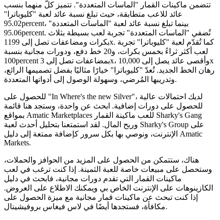
تتضمن ماكينات القمار "الماسات المتعددة". تتميز كلٌّ منهما بنسب
عائد للاعب متطابقة، حيث تبلغ نسبة عائد لعبة "كليوباترا"
95.02percent، بينما تبلغ نسبة عائد لعبة "الماسات المتعددة"
95.06percent. تُضفي "الماسات المتعددة" تجربة لعب بسيطة بثلاث
بكرات ومضاعفات تصل إلى 1199x. كما تُقدّم لعبة "كليوباترا" تجربة
لعب أكثر ثراءً بخمس بكرات، و20 خط دفع، ودورات مجانية بنسبة
100percent بمضاعفات تصل إلى 3x، وأقصى عائد يصل إلى 10,000x
رهان الخط الجديد. تُعدّ "كليوباترا" خيارًا مثاليًا بفضل تصميمها الرائع،
وتدريبها المُرضي، وسهولة الوصول إلى أدواتها المتعددة.
للحصول على "In Where's the new Silver"، لديك احتمالات عالية
للحصول على دورات إضافية. ابحث عن واحدة، وستجد هنا قائمة
بمواقع Amatic Marketplaces للعب ماكينة القمار Sharky's Gang
وربح المال. لقد استمتعنا بتحليل أحدث لعبة Sharky's Group على
الإنترنت، ونوصي بها بكل سرور كإضافة ممتعة إلى دليل Amatic
Markets.
هناك، ستتمكن من الحصول على المزيد من الحوافز والحملات،
وستحصل على مبيعات خاصة للعبة الثمينة. إذا كنت ترغب في لعب
ماكينات القمار التي تقدم دورات مجانية، فابحث في دليل
الكازينوهات على الإنترنت الخاص بي ويمكنك الاطلاع على العروض.
إذا كنت تبحث عن ماكينات قمار مجانية مع ميزة الحصول على
مكافأة، فستجدها أيضًا في لاس فيغاس بروفيشينال.