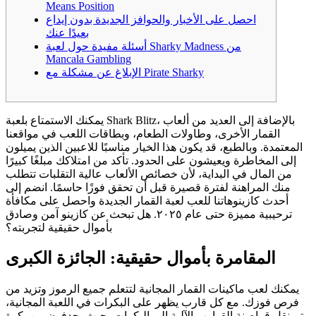
Means Position
احصل على الأخبار والحوافز الجديدة بدون إيداع
بعيدًا عنك
أسئلة مفيدة حول لعبة Sharky Madness من
Mancala Gambling
الإبلاغ عن مشكلة مع Pirate Sharky
يمكنك الاستمتاع بلعبة Shark Blitz، بالإضافة إلى العديد من ألعاب
القمار الأخرى، وطاولات الطعام، وبطاقات اللعب في مواقعنا
المعتمدة. وبالطبع، قد يكون هذا الخيار مناسبًا للاعبين الذين يميلون
إلى المخاطرة ويعيشون على الحدود. تأكد من امتلاكك مبلغًا كبيرًا
من المال في البداية، لأن خصائص الألعاب عالية التقلبات تتطلب
منك المراهنة لفترة قصيرة قبل أن تحقق فوزًا حاسمًا. انضم إلى
أحدث كازينوهاتنا للعب لعبة القمار الجديدة واحصل على مكافأة
ترحيبية مميزة حتى عام ٢٠٢٥.
هل تبحث عن كازينو آمن وصادق
بأموال حقيقية لتجربته؟
المقامرة بأموال حقيقية: الجائزة الكبرى
يمكنك لعب ماكينات القمار المجانية لتتعلم جميع الرموز وتزيد من
فرص فوزك. مع كل قارب يظهر على البكرات في اللعبة المجانية،
يتم نقل قراصنة القوارب الآلية إلى البكرات، حيث يجدفون من بكرة