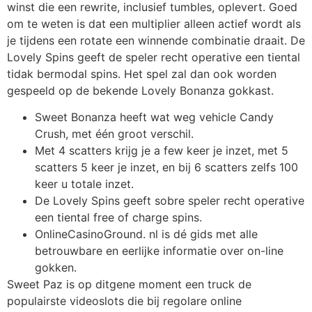
winst die een rewrite, inclusief tumbles, oplevert. Goed
om te weten is dat een multiplier alleen actief wordt als
je tijdens een rotate een winnende combinatie draait. De
Lovely Spins geeft de speler recht operative een tiental
tidak bermodal spins. Het spel zal dan ook worden
gespeeld op de bekende Lovely Bonanza gokkast.
Sweet Bonanza heeft wat weg vehicle Candy
Crush, met één groot verschil.
Met 4 scatters krijg je a few keer je inzet, met 5
scatters 5 keer je inzet, en bij 6 scatters zelfs 100
keer u totale inzet.
De Lovely Spins geeft sobre speler recht operative
een tiental free of charge spins.
OnlineCasinoGround. nl is dé gids met alle
betrouwbare en eerlijke informatie over on-line
gokken.
Sweet Paz is op ditgene moment een truck de
populairste videoslots die bij regolare online