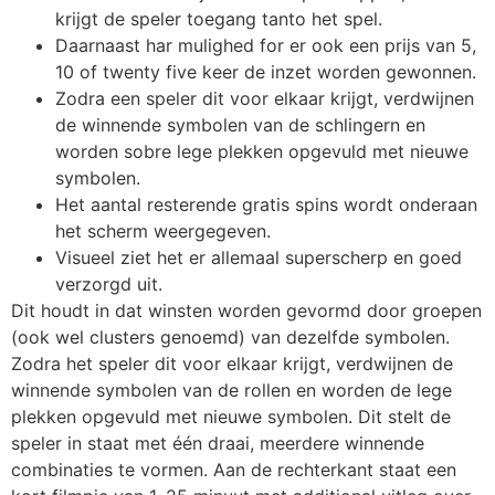
krijgt de speler toegang tanto het spel.
Daarnaast har mulighed for er ook een prijs van 5,
10 of twenty five keer de inzet worden gewonnen.
Zodra een speler dit voor elkaar krijgt, verdwijnen
de winnende symbolen van de schlingern en
worden sobre lege plekken opgevuld met nieuwe
symbolen.
Het aantal resterende gratis spins wordt onderaan
het scherm weergegeven.
Visueel ziet het er allemaal superscherp en goed
verzorgd uit.
Dit houdt in dat winsten worden gevormd door groepen
(ook wel clusters genoemd) van dezelfde symbolen.
Zodra het speler dit voor elkaar krijgt, verdwijnen de
winnende symbolen van de rollen en worden de lege
plekken opgevuld met nieuwe symbolen. Dit stelt de
speler in staat met één draai, meerdere winnende
combinaties te vormen. Aan de rechterkant staat een