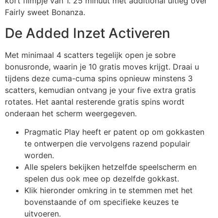
kort filmpje van 1. 25 minuut met additional uitleg over
Fairly sweet Bonanza.
De Added Inzet Activeren
Met minimaal 4 scatters tegelijk open je sobre
bonusronde, waarin je 10 gratis moves krijgt. Draai u
tijdens deze cuma-cuma spins opnieuw minstens 3
scatters, kemudian ontvang je your five extra gratis
rotates. Het aantal resterende gratis spins wordt
onderaan het scherm weergegeven.
Pragmatic Play heeft er patent op om gokkasten
te ontwerpen die vervolgens razend populair
worden.
Alle spelers bekijken hetzelfde speelscherm en
spelen dus ook mee op dezelfde gokkast.
Klik hieronder omkring in te stemmen met het
bovenstaande of om specifieke keuzes te
uitvoeren.