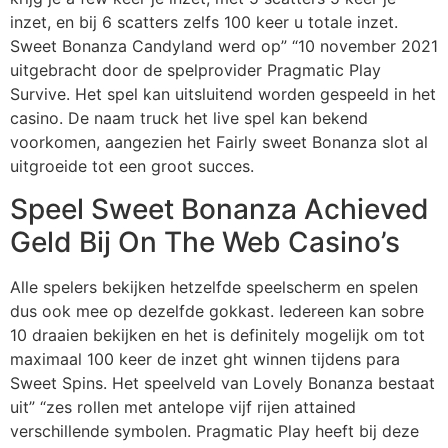
inzet, en bij 6 scatters zelfs 100 keer u totale inzet.
Sweet Bonanza Candyland werd op” “10 november 2021
uitgebracht door de spelprovider Pragmatic Play
Survive. Het spel kan uitsluitend worden gespeeld in het
casino. De naam truck het live spel kan bekend
voorkomen, aangezien het Fairly sweet Bonanza slot al
uitgroeide tot een groot succes.
Speel Sweet Bonanza Achieved
Geld Bij On The Web Casino’s
Alle spelers bekijken hetzelfde speelscherm en spelen
dus ook mee op dezelfde gokkast. Iedereen kan sobre
10 draaien bekijken en het is definitely mogelijk om tot
maximaal 100 keer de inzet ght winnen tijdens para
Sweet Spins. Het speelveld van Lovely Bonanza bestaat
uit” “zes rollen met antelope vijf rijen attained
verschillende symbolen. Pragmatic Play heeft bij deze