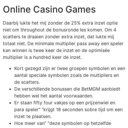
Online Casino Games
Daarbij lukte het mij zonder de 25% extra inzet optie
niet om throughout de bonusronde les komen. Om 4
scatters te draaien zonder extra inzet, dat lukte mij
totaal niet. De minimale multiplier pass away een speler
kan winnen is twee keer de inzet en de optimisée
multiplier is a hundred keer de inzet.
Kort gezegd zijn er twee groepen symbolen en een
aantal speciale symbolen zoals de multipliers en
de scatters.
De verschillende bonussen die BetMGM aanbiedt
hebben wel het aantal voorwaarden.
Er staan fifty four vakjes op een prijzenwiel en
para speler” “krijgt 18 seconden sobre tijd om een
inzet te plaatsen.
Hoe meer van” “deze symbolen op hetzelfde