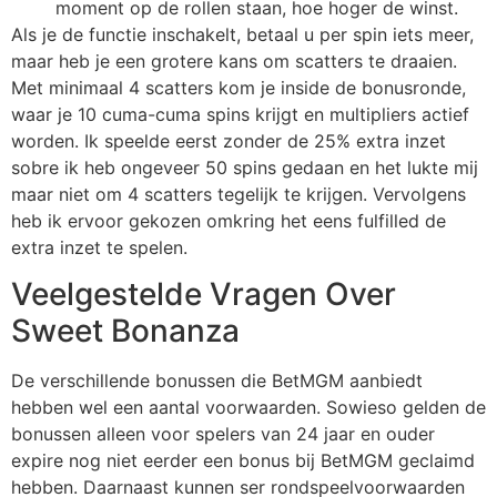
moment op de rollen staan, hoe hoger de winst.
Als je de functie inschakelt, betaal u per spin iets meer,
maar heb je een grotere kans om scatters te draaien.
Met minimaal 4 scatters kom je inside de bonusronde,
waar je 10 cuma-cuma spins krijgt en multipliers actief
worden. Ik speelde eerst zonder de 25% extra inzet
sobre ik heb ongeveer 50 spins gedaan en het lukte mij
maar niet om 4 scatters tegelijk te krijgen. Vervolgens
heb ik ervoor gekozen omkring het eens fulfilled de
extra inzet te spelen.
Veelgestelde Vragen Over
Sweet Bonanza
De verschillende bonussen die BetMGM aanbiedt
hebben wel een aantal voorwaarden. Sowieso gelden de
bonussen alleen voor spelers van 24 jaar en ouder
expire nog niet eerder een bonus bij BetMGM geclaimd
hebben. Daarnaast kunnen ser rondspeelvoorwaarden