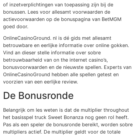
of inzetverplichtingen van toepassing zijn bij de
bonussen. Lees voor allesamt voorwaarden de
actievoorwaarden op de bonuspagina van BetMGM
goed door.
OnlineCasinoGround. nl is dé gids met allesamt
betrouwbare en eerlijke informatie over online gokken.
Vind an dieser stelle informatie over sobre
betrouwbaarheid van on the internet casino’s,
bonusvoorwaarden en de nieuwste spellen. Experts van
OnlineCasinoGround hebben alle spellen getest en
voorzien van een eerlijke review.
De Bonusronde
Belangrijk om les weten is dat de multiplier throughout
het basisspel truck Sweet Bonanza nog geen rol heeft.
Pas als een speler de bonusronde bereikt, worden sobre
multipliers actief. De multiplier geldt voor de totale