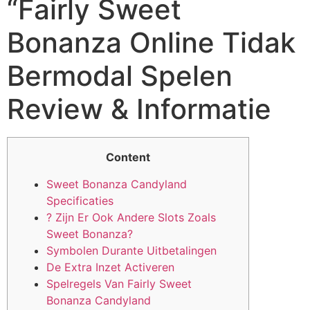
“Fairly Sweet
Bonanza Online Tidak
Bermodal Spelen
Review & Informatie
Content
Sweet Bonanza Candyland
Specificaties
? Zijn Er Ook Andere Slots Zoals
Sweet Bonanza?
Symbolen Durante Uitbetalingen
De Extra Inzet Activeren
Spelregels Van Fairly Sweet
Bonanza Candyland