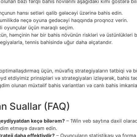
olunan bəzi fərqli bahis növlərini aşağıdakı kimi göstərə bil
çunun hansı setləri qalib gələcəyi üzərinə bahis edin.
milikdə neçə oyuna gedəcəyi haqqında proqnoz verin.
li oyunçular üçün maraqlı seçim.
çün, həmçinin hər bir bahis növünün riskləri və üstünlüklər
tegiyalarla, tennis bahisində uğur daha əlçatandır.
i optimallaşdırmaq üçün, müvafiq strategiyaların tətbiqi v
d etdiyimiz prinsipləri və strategiyaları izləyərək, bahis t
qdim olunan müxtəlif bahis variantları və canlı bahis imkan
n Suallar (FAQ)
qeydiyyatdan keçə bilərəm?
– 1Win veb saytına daxil olara
əqdim etməyə davam edin.
rateji daha effektivdir?
– Oyunçuların statistikası və forma