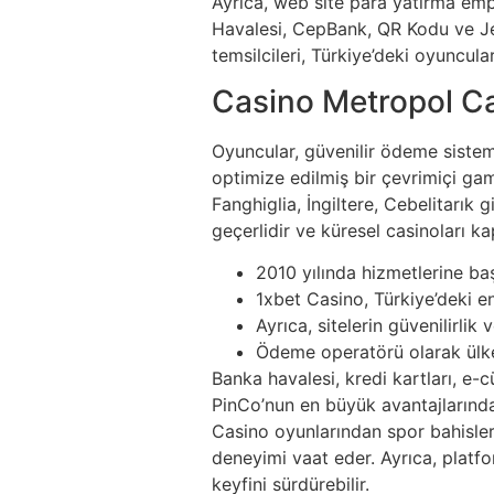
Ayrıca, web site para yatırma empi
Havalesi, CepBank, QR Kodu ve Jeto
temsilcileri, Türkiye’deki oyuncula
Casino Metropol Ca
Oyuncular, güvenilir ödeme sistemle
optimize edilmiş bir çevrimiçi gam
Fanghiglia, İngiltere, Cebelitarık g
geçerlidir ve küresel casinoları ka
2010 yılında hizmetlerine ba
1xbet Casino, Türkiye’deki en 
Ayrıca, sitelerin güvenilirlik 
Ödeme operatörü olarak ülke
Banka havalesi, kredi kartları, e-c
PinCo’nun en büyük avantajlarında
Casino oyunlarından spor bahisleri
deneyimi vaat eder. Ayrıca, platfo
keyfini sürdürebilir.