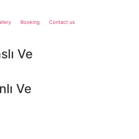
llery
Booking
Contact us
nslı Ve
nlı Ve