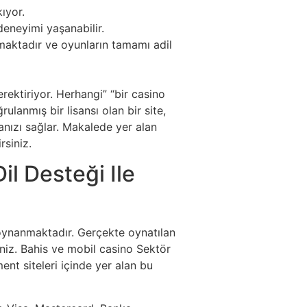
kıyor.
deneyimi yaşanabilir.
nmaktadır ve oyunların tamamı adil
erektiriyor. Herhangi” “bir casino
rulanmış bir lisansı olan bir site,
nızı sağlar. Makalede yer alan
rsiniz.
il Desteği Ile
 oynanmaktadır. Gerçekte oynatılan
niz. Bahis ve mobil casino Sektör
ent siteleri içinde yer alan bu