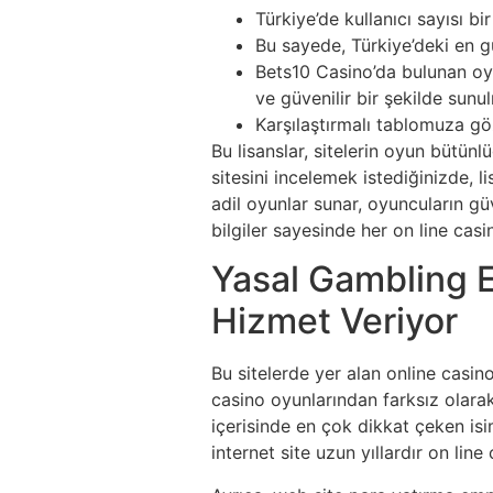
Türkiye’de kullanıcı sayısı bi
Bu sayede, Türkiye’deki en gü
Bets10 Casino’da bulunan oyu
ve güvenilir bir şekilde sunu
Karşılaştırmalı tablomuza göz
Bu lisanslar, sitelerin oyun bütünlü
sitesini incelemek istediğinizde, l
adil oyunlar sunar, oyuncuların g
bilgiler sayesinde her on line casi
Yasal Gambling Es
Hizmet Veriyor
Bu sitelerde yer alan online casi
casino oyunlarından farksız olara
içerisinde en çok dikkat çeken isi
internet site uzun yıllardır on li