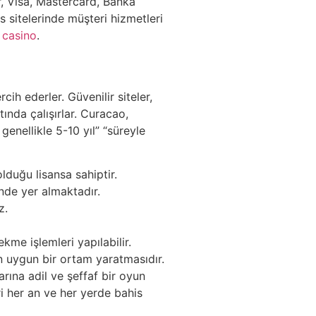
r, Visa, Mastercard, Banka
s sitelerinde müşteri hizmetleri
 casino
.
ih ederler. Güvenilir siteler,
ında çalışırlar. Curacao,
 genellikle 5-10 yıl” “süreyle
lduğu lisansa sahiptir.
inde yer almaktadır.
z.
kme işlemleri yapılabilir.
n uygun bir ortam yaratmasıdır.
rına adil ve şeffaf bir oyun
ri her an ve her yerde bahis