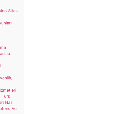
ino Sitesi
unları
eme
Casino
i
enilir,
izmetleri
 Türk
ri Nasıl
lefonu Ve