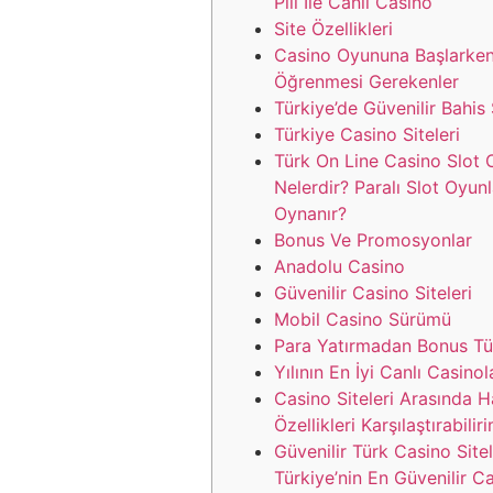
Pill Ile Canlı Casino
Site Özellikleri
Casino Oyununa Başlarke
Öğrenmesi Gerekenler
Türkiye’de Güvenilir Bahis 
Türkiye Casino Siteleri
Türk On Line Casino Slot 
Nelerdir? Paralı Slot Oyunl
Oynanır?
Bonus Ve Promosyonlar
Anadolu Casino
Güvenilir Casino Siteleri
Mobil Casino Sürümü
Para Yatırmadan Bonus Tür
Yılının En İyi Canlı Casinol
Casino Siteleri Arasında H
Özellikleri Karşılaştırabilir
Güvenilir Türk Casino Sitel
Türkiye’nin En Güvenilir C