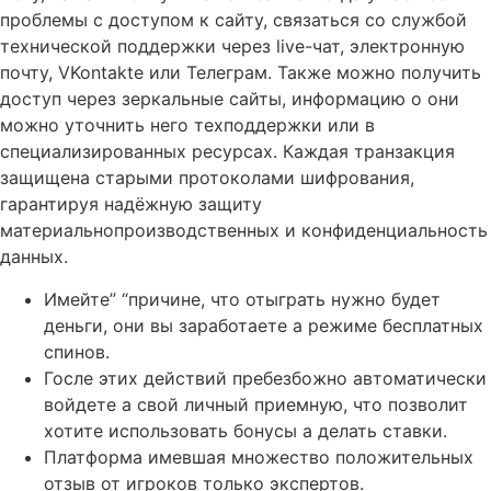
проблемы с доступом к сайту, связаться со службой
технической поддержки через live-чат, электронную
почту, VKontakte или Телеграм. Также можно получить
доступ через зеркальные сайты, информацию о они
можно уточнить него техподдержки или в
специализированных ресурсах. Каждая транзакция
защищена старыми протоколами шифрования,
гарантируя надёжную защиту
материальнопроизводственных и конфиденциальность
данных.
Имейте” “причине, что отыграть нужно будет
деньги, они вы заработаете а режиме бесплатных
спинов.
Госле этих действий пребезбожно автоматически
войдете а свой личный приемную, что позволит
хотите использовать бонусы а делать ставки.
Платформа имевшая множество положительных
отзыв от игроков только экспертов.