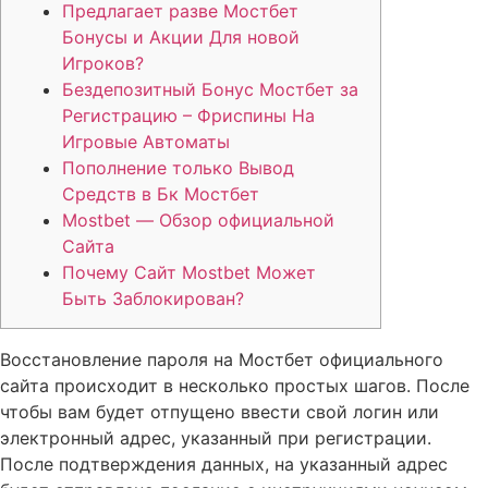
Предлагает разве Мостбет
Бонусы и Акции Для новой
Игроков?
Бездепозитный Бонус Мостбет за
Регистрацию – Фриспины На
Игровые Автоматы
Пополнение только Вывод
Средств в Бк Мостбет
Mostbet — Обзор официальной
Сайта
Почему Сайт Mostbet Может
Быть Заблокирован?
Восстановление пароля на Мостбет официального
сайта происходит в несколько простых шагов. После
чтобы вам будет отпущено ввести свой логин или
электронный адрес, указанный при регистрации.
После подтверждения данных, на указанный адрес