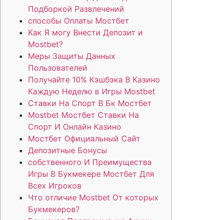
Подборкой Развлечений
способы Оплаты Мостбет
Как Я могу Внести Депозит и
Mostbet?
Меры Защиты Данных
Пользователей
Получайте 10% Кэшбэка В Казино
Каждую Неделю в Игры Mostbet
Ставки На Спорт В Бк Мостбет
Mostbet Мостбет Ставки На
Спорт И Онлайн Казино
Мостбет Официальный Сайт
Депозитные Бонусы
собственного И Преимущества
Игры В Букмекере Мостбет Для
Всех Игроков
Что отличие Mostbet От которых
Букмекеров?