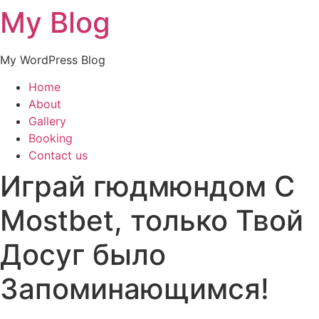
My Blog
My WordPress Blog
Home
About
Gallery
Booking
Contact us
Играй гюдмюндом С
Mostbet, только Твой
Досуг было
Запоминающимся!