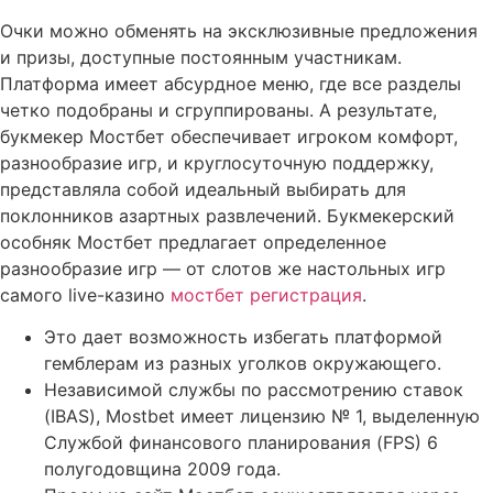
Очки можно обменять на эксклюзивные предложения
и призы, доступные постоянным участникам.
Платформа имеет абсурдное меню, где все разделы
четко подобраны и сгруппированы. А результате,
букмекер Мостбет обеспечивает игроком комфорт,
разнообразие игр, и круглосуточную поддержку,
представляла собой идеальный выбирать для
поклонников азартных развлечений. Букмекерский
особняк Мостбет предлагает определенное
разнообразие игр — от слотов же настольных игр
самого live-казино
мостбет регистрация
.
Это дает возможность избегать платформой
гемблерам из разных уголков окружающего.
Независимой службы по рассмотрению ставок
(IBAS), Mostbet имеет лицензию № 1, выделенную
Службой финансового планирования (FPS) 6
полугодовщина 2009 года.