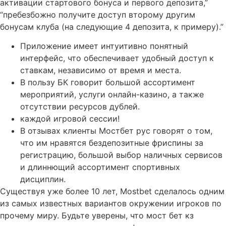
активации стартового бонуса и первого депозита,”
“пребезбожно получите доступ второму другим
бонусам клуба (на следующие 4 депозита, к примеру).”
Приложение имеет интуитивно понятный
интерфейс, что обеспечивает удобный доступ к
ставкам, независимо от время и места.
В пользу БК говорит большой ассортимент
мероприятий, услуги онлайн-казино, а также
отсутствии ресурсов дублей.
каждой игровой сессии!
В отзывах клиенты Мостбет рус говорят о том,
что им нравятся бездепозитные фриспины за
регистрацию, большой выбор наличных сервисов
и длиннющий ассортимент спортивных
дисциплин.
Существуя уже более 10 лет, Mostbet сделалось одним
из самых известных вариантов окружении игроков по
прочему миру. Будьте уверены, что мост бет кз