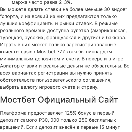
маржа часто равна 2-3%.
Вы можете делать ставки на более меньше 30 видов”
“спорта, и на всякий из них предлагаются только
лучшие коэффициенты и рынки ставок. В режиме
реального времени доступна рулетка (американская,
турецкая, русских, французская и другие) и баккара.
Играть в них может только зарегистрированные
клиенты casino Mostbet 777 хотя бы пиппардом
минимальным депозитом и счету. В покере и в игре
Авиатор ставки и реальные деньги не обязательны. Во
всех вариантах регистрации вы нужно принять
обстоятельств пользовательского соглашения,
выбрать валюту игрового счета и страну.
Мостбет Официальный Сайт
Платформа предоставляет 125% бонус в первый
депозит самого ₽30, 000 только 250 бесплатных
вращений. Если депозит внесён в первые 15 минут