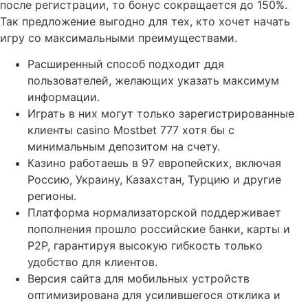
после регистрации, то бонус сокращается до 150%.
Так предложение выгодно для тех, кто хочет начать
игру со максимальными преимуществами.
Расширенный способ подходит ддя
пользователей, желающих указать максимум
информации.
Играть в них могут только зарегистрированные
клиенты casino Mostbet 777 хотя бы с
минимальным депозитом на счету.
Казино работаешь в 97 европейских, включая
Россию, Украину, Казахстан, Турцию и другие
регионы.
Платформа нормализаторской поддерживает
пополнения прошло российские банки, карты и
P2P, гарантируя высокую гибкость только
удобство для клиентов.
Версия сайта для мобильных устройств
оптимизирована для усилившегося отклика и