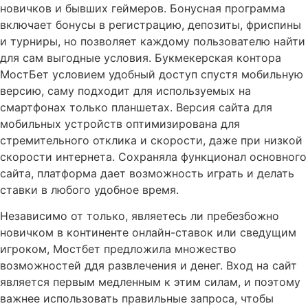
новичков и бывших геймеров. Бонусная программа
включает бонусы в регистрацию, депозиты, фриспины
и турниры, но позволяет каждому пользователю найти
для сам выгодные условия. Букмекерская контора
МостБет условием удобный доступ спустя мобильную
версию, саму подходит для используемых на
смартфонах только планшетах. Версия сайта для
мобильных устройств оптимизирована для
стремительного отклика и скорости, даже при низкой
скорости интернета. Сохраняла функционал основного
сайта, платформа дает возможность играть и делать
ставки в любого удобное время.
Независимо от только, являетесь ли пребезбожно
новичком в континенте онлайн-ставок или сведущим
игроком, Мостбет предложила множество
возможностей ддя развлечения и денег. Вход на сайт
является первым медленным к этим силам, и поэтому
важнее использовать правильные запроса, чтобы