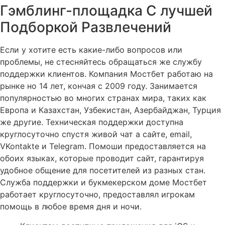
Гэмблинг-площадка С лучшей
Подборкой Развлечений
Если у хотите есть какие-либо вопросов или
проблемы, не стесняйтесь обращаться же службу
поддержки клиентов. Компания Мостбет работаю на
рынке но 14 лет, кончая с 2009 году. Занимается
популярностью во многих странах мира, таких как
Европа и Казахстан, Узбекистан, Азербайджан, Турция
же другие. Техническая поддержки доступна
круглосуточно спустя живой чат а сайте, email,
VKontakte и Telegram. Помоши предоставляется на
обоих языках, которые проводит сайт, гарантируя
удобное общение для посетителей из разных стан.
Служба поддержки и букмекерском доме Мостбет
работает круглосуточно, предоставлял игрокам
помощь в любое время дня и ночи.