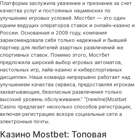
Платформа заслужила уважение и признание за счет
качества услуг и постоянных нацменских по
улучшению игровых условий. Мостбет — это один
одним ведущих операторов ставок и онлайн-казино и
России. Основанная и 2009 году, компания
зарекомендовала себя только надежный и бывший
партнер для любителей азартных развлечений же
спортивных ставок. Помимо этого, Мостбет
предложила широкий выбор игровых автоматов,
настольных игр, лайв-казино и киберспортивных
дисциплин. Наша команда непрерывно работает над
улучшением качества сервиса, предоставляя игрокам
захватывающие, безопасные развлечения только
высокий уровень обслуживания.” “[newline]Mostbet
Casino предлагает несколько способов регистрации,
включая регистрацию вскоре социальные сети а
электронные почты.
Казино Mostbet: Топовая