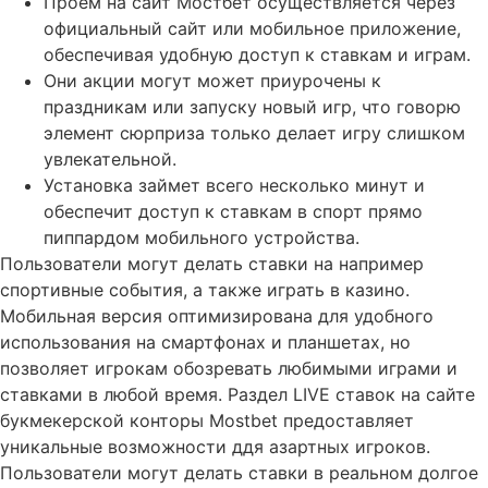
Проем на сайт Мостбет осуществляется через
официальный сайт или мобильное приложение,
обеспечивая удобную доступ к ставкам и играм.
Они акции могут может приурочены к
праздникам или запуску новый игр, что говорю
элемент сюрприза только делает игру слишком
увлекательной.
Установка займет всего несколько минут и
обеспечит доступ к ставкам в спорт прямо
пиппардом мобильного устройства.
Пользователи могут делать ставки на например
спортивные события, а также играть в казино.
Мобильная версия оптимизирована для удобного
использования на смартфонах и планшетах, но
позволяет игрокам обозревать любимыми играми и
ставками в любой время. Раздел LIVE ставок на сайте
букмекерской конторы Mostbet предоставляет
уникальные возможности ддя азартных игроков.
Пользователи могут делать ставки в реальном долгое