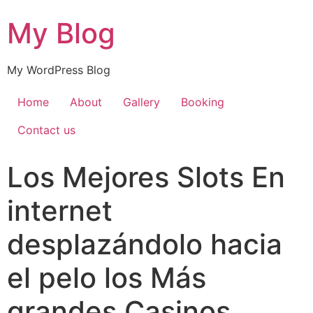
My Blog
My WordPress Blog
Home
About
Gallery
Booking
Contact us
Los Mejores Slots En
internet
desplazándolo hacia
el pelo los Más
grandes Casinos