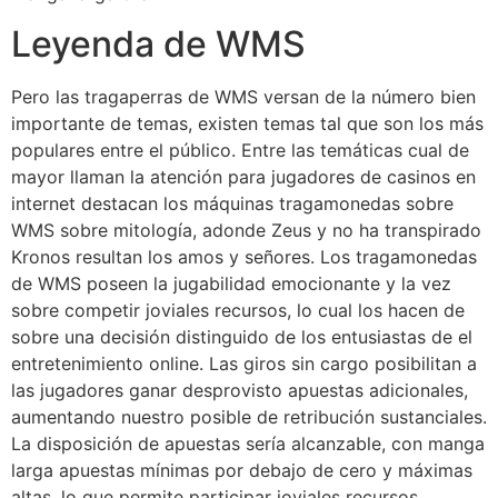
Leyenda de WMS
Pero las tragaperras de WMS versan de la número bien
importante de temas, existen temas tal que son los más
populares entre el público. Entre las temáticas cual de
mayor llaman la atención para jugadores de casinos en
internet destacan los máquinas tragamonedas sobre
WMS sobre mitología, adonde Zeus y no ha transpirado
Kronos resultan los amos y señores. Los tragamonedas
de WMS poseen la jugabilidad emocionante y la vez
sobre competir joviales recursos, lo cual los hacen de
sobre una decisión distinguido de los entusiastas de el
entretenimiento online. Las giros sin cargo posibilitan a
las jugadores ganar desprovisto apuestas adicionales,
aumentando nuestro posible de retribución sustanciales.
La disposición de apuestas serí­a alcanzable, con manga
larga apuestas mínimas por debajo de cero y máximas
altas, lo que permite participar joviales recursos