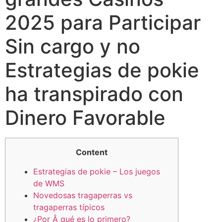
2025 para Participar
Sin cargo y no
Estrategias de pokie
ha transpirado con
Dinero Favorable
Content
Estrategias de pokie – Los juegos
de WMS
Novedosas tragaperras vs
tragaperras tí­picos
¿Por Â qué es lo primero?