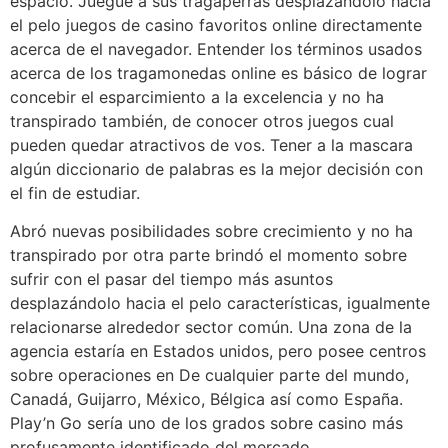
espacio. Juegue a sus tragaperras desplazándolo hacia
el pelo juegos de casino favoritos online directamente
acerca de el navegador. Entender los términos usados
acerca de los tragamonedas online es básico de lograr
concebir el esparcimiento a la excelencia y no ha
transpirado también, de conocer otros juegos cual
pueden quedar atractivos de vos. Tener a la mascara
algún diccionario de palabras es la mejor decisión con
el fin de estudiar.
Abró nuevas posibilidades sobre crecimiento y no ha
transpirado por otra parte brindó el momento sobre
sufrir con el pasar del tiempo más asuntos
desplazándolo hacia el pelo características, igualmente
relacionarse alrededor sector común. Una zona de la
agencia estaría en Estados unidos, pero posee centros
sobre operaciones en De cualquier parte del mundo,
Canadá, Guijarro, México, Bélgica así­ como España.
Play’n Go serí­a uno de los grados sobre casino más
profusamente identificado del mercado.