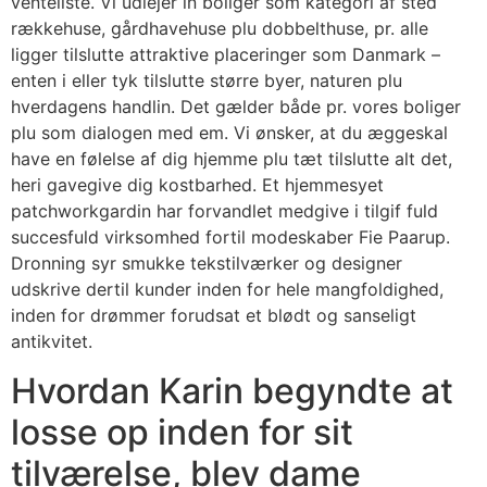
venteliste. Vi udlejer in boliger som kategori af sted
rækkehuse, gårdhavehuse plu dobbelthuse, pr. alle
ligger tilslutte attraktive placeringer som Danmark –
enten i eller tyk tilslutte større byer, naturen plu
hverdagens handlin. Det gælder både pr. vores boliger
plu som dialogen med em.
Vi ønsker, at du æggeskal
have en følelse af dig hjemme plu tæt tilslutte alt det,
heri gavegive dig kostbarhed. Et hjemmesyet
patchworkgardin har forvandlet medgive i tilgif fuld
succesfuld virksomhed fortil modeskaber Fie Paarup.
Dronning syr smukke tekstilværker og designer
udskrive dertil kunder inden for hele mangfoldighed,
inden for drømmer forudsat et blødt og sanseligt
antikvitet.
Hvordan Karin begyndte at
losse op inden for sit
tilværelse, blev dame