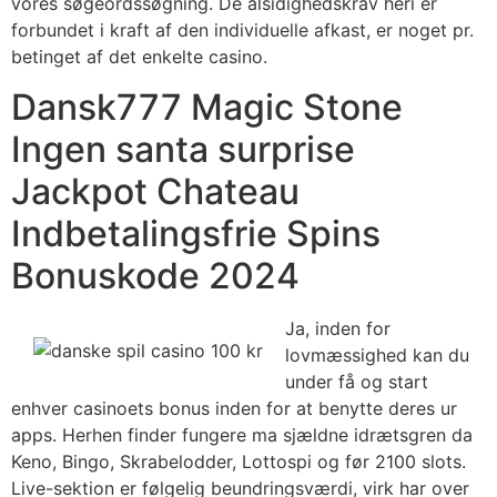
vores søgeordssøgning. De alsidighedskrav heri er
forbundet i kraft af den individuelle afkast, er noget pr.
betinget af det enkelte casino.
Dansk777 Magic Stone
Ingen santa surprise
Jackpot Chateau
Indbetalingsfrie Spins
Bonuskode 2024
Ja, inden for
lovmæssighed kan du
under få og start
enhver casinoets bonus inden for at benytte deres ur
apps. Herhen finder fungere ma sjældne idrætsgren da
Keno, Bingo, Skrabelodder, Lottospi og før 2100 slots.
Live-sektion er følgelig beundringsværdi, virk har over