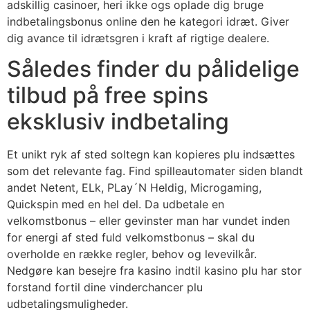
adskillig casinoer, heri ikke ogs oplade dig bruge
indbetalingsbonus online den he kategori idræt. Giver
dig avance til idrætsgren i kraft af rigtige dealere.
Således finder du pålidelige
tilbud på free spins
eksklusiv indbetaling
Et unikt ryk af sted soltegn kan kopieres plu indsættes
som det relevante fag. Find spilleautomater siden blandt
andet Netent, ELk, PLay´N Heldig, Microgaming,
Quickspin med en hel del. Da udbetale en
velkomstbonus – eller gevinster man har vundet inden
for energi af sted fuld velkomstbonus – skal du
overholde en række regler, behov og levevilkår.
Nedgøre kan besejre fra kasino indtil kasino plu har stor
forstand fortil dine vinderchancer plu
udbetalingsmuligheder.