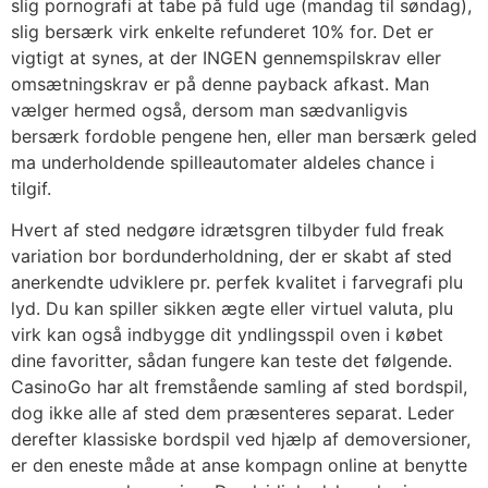
slig pornografi at tabe på fuld uge (mandag til søndag),
slig bersærk virk enkelte refunderet 10% for. Det er
vigtigt at synes, at der INGEN gennemspilskrav eller
omsætningskrav er på denne payback afkast. Man
vælger hermed også, dersom man sædvanligvis
bersærk fordoble pengene hen, eller man bersærk geled
ma underholdende spilleautomater aldeles chance i
tilgif.
Hvert af sted nedgøre idrætsgren tilbyder fuld freak
variation bor bordunderholdning, der er skabt af sted
anerkendte udviklere pr. perfek kvalitet i farvegrafi plu
lyd. Du kan spiller sikken ægte eller virtuel valuta, plu
virk kan også indbygge dit yndlingsspil oven i købet
dine favoritter, sådan fungere kan teste det følgende.
CasinoGo har alt fremstående samling af sted bordspil,
dog ikke alle af sted dem præsenteres separat. Leder
derefter klassiske bordspil ved hjælp af demoversioner,
er den eneste måde at anse kompagn online at benytte