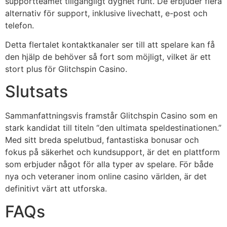
supportteamet tillgängligt dygnet runt. De erbjuder flera
alternativ för support, inklusive livechatt, e-post och
telefon.
Detta flertalet kontaktkanaler ser till att spelare kan få
den hjälp de behöver så fort som möjligt, vilket är ett
stort plus för Glitchspin Casino.
Slutsats
Sammanfattningsvis framstår Glitchspin Casino som en
stark kandidat till titeln “den ultimata speldestinationen.”
Med sitt breda spelutbud, fantastiska bonusar och
fokus på säkerhet och kundsupport, är det en plattform
som erbjuder något för alla typer av spelare. För både
nya och veteraner inom online casino världen, är det
definitivt värt att utforska.
FAQs