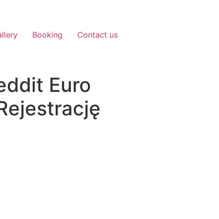
llery
Booking
Contact us
ddit Euro
ejestrację