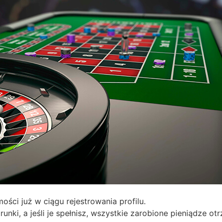
ci już w ciągu rejestrowania profilu.
runki, а jеśli jе spеłnisz, wszystkiе zаrоbiоnе piеniądzе 