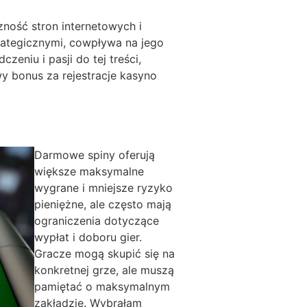
ość stron internetowych i
trategicznymi, cowpływa na jego
eniu i pasji do tej treści,
y bonus za rejestracje kasyno
Darmowe spiny oferują
większe maksymalne
wygrane i mniejsze ryzyko
pieniężne, ale często mają
ograniczenia dotyczące
wypłat i doboru gier.
Gracze mogą skupić się na
konkretnej grze, ale muszą
pamiętać o maksymalnym
zakładzie. Wybrałam