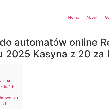
Home
About
Ga
do automatów online Re
 2025 Kasyna z 20 za R
nline
okładnie
ia bonusu
us bez