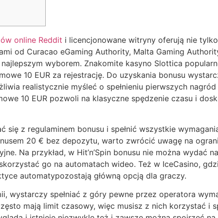
ów online Reddit
i licencjonowane witryny oferują nie tylk
ami od Curacao eGaming Authority, Malta Gaming Authority
ajlepszym wyborem. Znakomite kasyno Slottica popularne 
mowe 10 EUR za rejestrację.
Do uzyskania bonusu wystarcz
iwia realistycznie myśleć o spełnieniu pierwszych nagród
armowe 10 EUR pozwoli na klasyczne spędzenie czasu i do
ć się z regulaminem bonusu i spełnić wszystkie wymagani
nusem 20 € bez depozytu, warto zwrócić uwagę na ograni
ne. Na przykład, w Hit’n’Spin bonusu nie można wydać na 
j skorzystać go na automatach wideo. Też w IceCasino, gdz
ktyce automatypozostają główną opcją dla graczy.
mii, wystarczy spełniać z góry pewne przez operatora wym
ęsto mają limit czasowy, więc musisz z nich korzystać i s
gląda i istnieje niezwykle też i zawsze można spojrzeć na