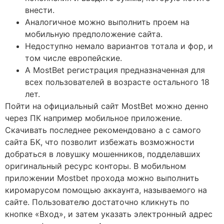
внести.
Аналогичное можно выполнить проем на
мобильную предположение сайта.
Недоступно немало вариантов тотала и фор, и
том числе европейские.
А MostBet регистрация предназначенная для
всех пользователей в возрасте остального 18
лет.
Пойти на официальный сайт MostBet можно денно
через ПК например мобильное приложение.
Скачивать последнее рекомендовано а с самого
сайта БК, что позволит избежать возможности
добраться в ловушку мошенников, подделавших
оригинальный ресурс конторы. В мобильном
приложении Mostbet прохода можно выполнить
киромарусом помощью аккаунта, называемого на
сайте. Пользователю достаточно кликнуть по
кнопке «Вход», и затем указать электронный адрес