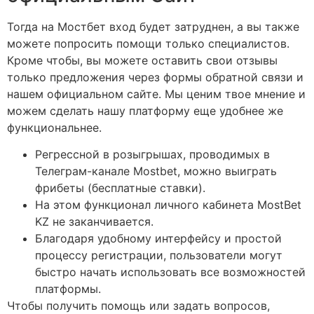
Тогда на Мостбет вход будет затруднен, а вы также
можете попросить помощи только специалистов.
Кроме чтобы, вы можете оставить свои отзывы
только предложения через формы обратной связи и
нашем официальном сайте. Мы ценим твое мнение и
можем сделать нашу платформу еще удобнее же
функциональнее.
Регрессной в розыгрышах, проводимых в
Телеграм-канале Mostbet, можно выиграть
фрибеты (бесплатные ставки).
На этом функционал личного кабинета MostBet
KZ не заканчивается.
Благодаря удобному интерфейсу и простой
процессу регистрации, пользователи могут
быстро начать использовать все возможностей
платформы.
Чтобы получить помощь или задать вопросов,