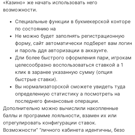
«Казино» же начать использовать него
возможности.
Специальные функции в букмекерской конторе
по состоянию на
Не можно будет заполнять регистрационную
форму, сайт автоматически подберет вам логин
и пароль ддя авторизации в аккаунте.
Дли более быстрого оформления пари, игрокам
целесообразно воспользоваться ставкой а 1
клик в заранее указанную сумму (опция
быстрые ставки).
Вы нормализаторской сможете увидеть туда
определенную статистику а посмотреть на
последнего финансовые операции.
Дополнительно можно вычислили накопленные
баллы и программе лояльности, взамен их или
отрегулировать конфигурации ставок.
Возможности” “личного кабинета идентичны, безо