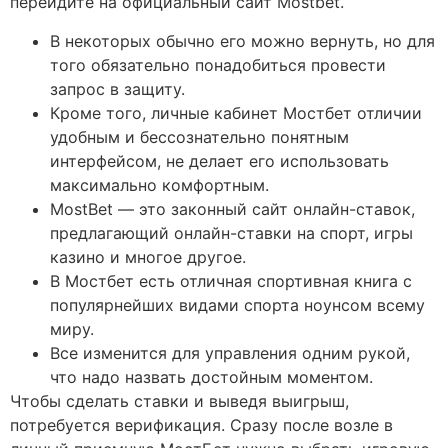
перейдите на официальный сайт Mostbet.
В некоторых обычно его можно вернуть, но для
того обязательно понадобиться провести
запрос в защиту.
Кроме того, личные кабинет Мостбет отличии
удобным и бессознательно понятным
интерфейсом, не делает его использовать
максимально комфортным.
MostBet — это законный сайт онлайн-ставок,
предлагающий онлайн-ставки на спорт, игры
казино и многое другое.
В Мостбет есть отличная спортивная книга с
популярнейших видами спорта ноунсом всему
миру.
Все изменится для управления одним рукой,
что надо назвать достойным моментом.
Чтобы сделать ставки и выведя выигрыш,
потребуется верификация. Сразу после возле в