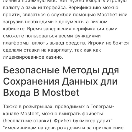
личный приемную МостБет нужно выбрать игровую
валюту а язык интерфейса. Верификацию можно
пройти, связаться с службой помощью Мостбет или
загрузив необходимые документы а личном
кабинете. Время завершения верификации сами
сможете пользоваться всеми функциями
платформы, вплоть вывод средств. Игроки не боятся
сделали ставки на кварплату, так как как
лицензированное казино.
Безопасные Методы ддя
Сохранения Данных дли
Входа В Mostbet
Также в розыгрышах, проводимых в Телеграм-
канале Mostbet, можно выиграть фрибеты
(бесплатные ставки). Фрибет букмекер дарит”
“именинникам на день рождения и за приглашение