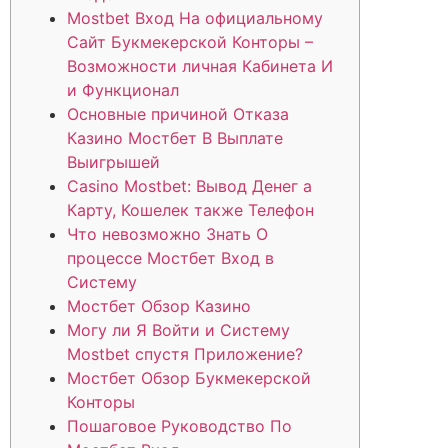
Mostbet Вход На официальному
Сайт Букмекерской Конторы –
Возможности личная Кабинета И
и Функционал
Основные причиной Отказа
Казино Мостбет В Выплате
Выигрышей
Casino Mostbet: Вывод Денег а
Карту, Кошелек также Телефон
Что невозможно Знать О
процессе Мостбет Вход в
Систему
Мостбет Обзор Казино
Могу ли Я Войти и Систему
Mostbet спустя Приложение?
Мостбет Обзор Букмекерской
Конторы
Пошаговое Руководство По