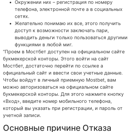
Окружении них – регистрация по номеру
телефона, электронной почте а в социальных
сетях.
Желательно понимаю их все, этого получить
доступ к возможности заключать пари,
выводить деньги только пользоваться другими
функциями в любой миг.
“Проем в Мостбет доступен на официальном сайте
букмекерской конторы. Этого войти на сайт
Мостбет, достаточно перейти по ссылке а
официальный сайт и ввести свои учетные данные.
Чтобы войдут в личный приемную Mostbet, вам
можно авторизоваться на официальном сайте
букмекерской конторы. Для этого нажмите кнопку
«Вход», введите номер мобильного телефона,
который вы указать при регистрации, и пароль от
учетной записи.
Основные причине Отказа