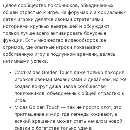
целое сообщество поклонников, объединенных
общей страстью к игре. На форумах и а социальных
сетях игроки делятся своими стратегиями,
историями крупных выигрышей и обсуждают,
только лучше всего активировать бонусные
функции. Есть множество видеообзоров же
стримов, где опытные игроки показывают
собственную игру в подлунном времени, делясь
интимными успеха.
Слот Midas Golden Touch даже только покорил
игроков своими механиками и дизайном, но же
создал вокруг даже целое сообщество
поклонников, объединенных общей страстью к
игре.
Midas Golden Touch — так не просто слот, это
приглашение и мир, где легенды оживают, а
всякий вращение может стать началом новой
сказки о богатстве только удаче.