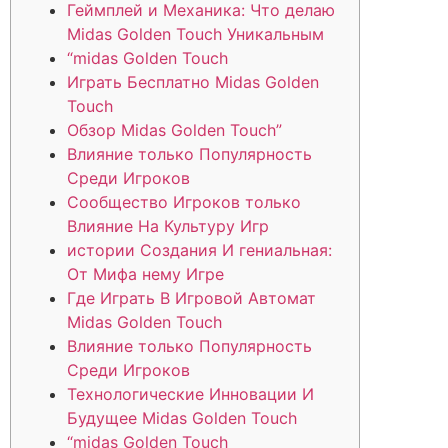
Геймплей и Механика: Что делаю
Midas Golden Touch Уникальным
“midas Golden Touch
Играть Бесплатно Midas Golden
Touch
Обзор Midas Golden Touch”
Влияние только Популярность
Среди Игроков
Сообщество Игроков только
Влияние На Культуру Игр
истории Создания И гениальная:
От Мифа нему Игре
Где Играть В Игровой Автомат
Midas Golden Touch
Влияние только Популярность
Среди Игроков
Технологические Инновации И
Будущее Midas Golden Touch
“midas Golden Touch