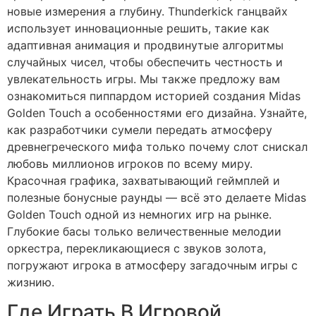
новые измерения а глубину. Thunderkick ганцвайх
использует инновационные решить, такие как
адаптивная анимация и продвинутые алгоритмы
случайных чисел, чтобы обеспечить честность и
увлекательность игры. Мы также предложу вам
ознакомиться пиппардом историей создания Midas
Golden Touch а особенностями его дизайна. Узнайте,
как разработчики сумели передать атмосферу
древнегреческого мифа только почему слот снискал
любовь миллионов игроков по всему миру.
Красочная графика, захватывающий геймплей и
полезные бонусные раунды — всё это делаете Midas
Golden Touch одной из немногих игр на рынке.
Глубокие басы только величественные мелодии
оркестра, перекликающиеся с звуков золота,
погружают игрока в атмосферу загадочным игры с
жизнию.
Где Играть В Игровой