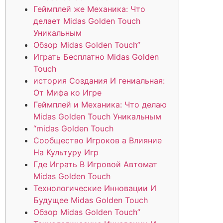
Геймплей же Механика: Что
делает Midas Golden Touch
Уникальным
Обзор Midas Golden Touch”
Играть Бесплатно Midas Golden
Touch
история Создания И гениальная:
От Мифа ко Игре
Геймплей и Механика: Что делаю
Midas Golden Touch Уникальным
“midas Golden Touch
Сообщество Игроков а Влияние
На Культуру Игр
Где Играть В Игровой Автомат
Midas Golden Touch
Технологические Инновации И
Будущее Midas Golden Touch
Обзор Midas Golden Touch”