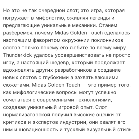
Но это не так очередной слот; это игра, которая
погружает в мифологию, оживляя легенды и
предлагающие уникальные механики. Станем
разберемся, почему Midas Golden Touch сделалось
настоящим фаворитом окружении поклонников
слотов только почему его любите по всему миру.
Thunderkick удалось усовершенствовать не просто
игру, а настоящий шедевр, который продолжает
вдохновлять других разработчиков а создание
новых слотов с глубокими а захватывающими
сюжетами. Midas Golden Touch — это пример того,
как мифологические вопросы могут успешно
сочетаться с современными технологиями,
создавая уникальный игровой опыт. Слот
нормализаторской получил высокие оценки от
критиков и экспертов индустрии, они хвалят его
ним инновационность и тусклый визуальный стиль.