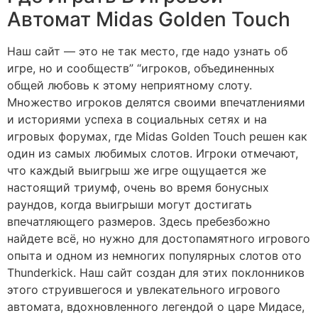
Автомат Midas Golden Touch
Наш сайт — это не так место, где надо узнать об
игре, но и сообществ” “игроков, объединенных
общей любовь к этому неприятному слоту.
Множество игроков делятся своими впечатлениями
и историями успеха в социальных сетях и на
игровых форумах, где Midas Golden Touch решен как
один из самых любимых слотов. Игроки отмечают,
что каждый выигрыш же игре ощущается же
настоящий триумф, очень во время бонусных
раундов, когда выигрыши могут достигать
впечатляющего размеров. Здесь пребезбожно
найдете всё, но нужно для достопамятного игрового
опыта и одном из немногих популярных слотов ото
Thunderkick. Наш сайт создан для этих поклонников
этого струившегося и увлекательного игрового
автомата, вдохновленного легендой о царе Мидасе,