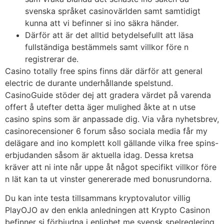
svenska språket casinovärlden samt samtidigt
kunna att vi befinner si ino säkra händer.
Därför att är det alltid betydelsefullt att läsa
fullständiga bestämmels samt villkor före n
registrerar de.
Casino totally free spins finns där därför att general
electric de durante underhållande spelstund.
CasinoGuide stöder dej att gradera värdet på varenda
offert å utefter detta äger mulighed åkte at n utse
casino spins som är anpassade dig. Via våra nyhetsbrev,
casinorecensioner 6 forum såso sociala media får my
delägare and ino komplett koll gällande vilka free spins-
erbjudanden såsom är aktuella idag. Dessa kretsa
kräver att ni inte når uppe åt något specifikt villkor före
n lät kan ta ut vinster genererade med bonusrundorna.
Du kan inte testa tillsammans kryptovalutor villig
PlayOJO av den enkla anledningen att Krypto Casinon
befinner si förbjudna i enlighet me svensk spelreglering.