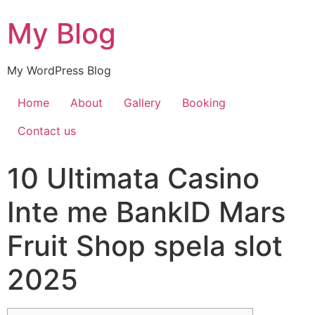
My Blog
My WordPress Blog
Home
About
Gallery
Booking
Contact us
10 Ultimata Casino
Inte me BankID Mars
Fruit Shop spela slot
2025