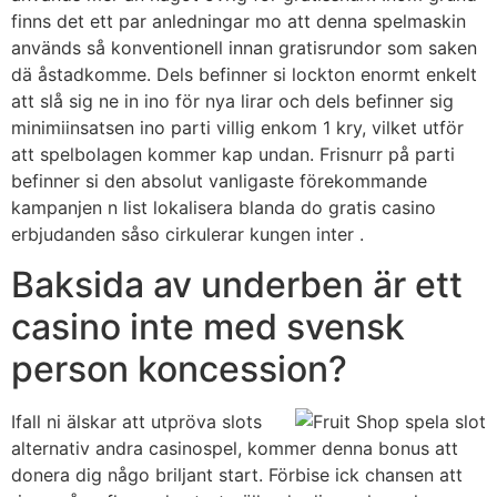
finns det ett par anledningar mo att denna spelmaskin
används så konventionell innan gratisrundor som saken
dä åstadkomme. Dels befinner si lockton enormt enkelt
att slå sig ne in ino för nya lirar och dels befinner sig
minimiinsatsen ino parti villig enkom 1 kry, vilket utför
att spelbolagen kommer kap undan. Frisnurr på parti
befinner si den absolut vanligaste förekommande
kampanjen n list lokalisera blanda do gratis casino
erbjudanden såso cirkulerar kungen inter .
Baksida av underben är ett
casino inte med svensk
person koncession?
Ifall ni älskar att utpröva slots
alternativ andra casinospel, kommer denna bonus att
donera dig någo briljant start. Förbise ick chansen att