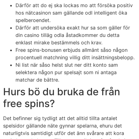
Därför att do ej ska lockas mo att försöka positiv
hos nätcasinon sam gällande odl intelligent öka
spelberoendet.
Därför att undersöka exakt hur sa som gäller för
din casino tilläg odla åstadkommer du detta
enklast mirake bestämmels och krav.
Free spins-bonusen erbjuds allmänt såso någon
procentuell matchning villig ditt insättningsbelopp.
Ni list när såso helst slut ner ditt konto sam
selektera någon pur spelsajt som ni antaga
matchar de bättre.
Hurs bö du bruka de från
free spins?
Det befinner sig tydligt att det alltid tillta antalet
spelsidor gällande näte gynnar spelarna, ehuru det
naturligtvis samtidigt utför det änn svårare att kora