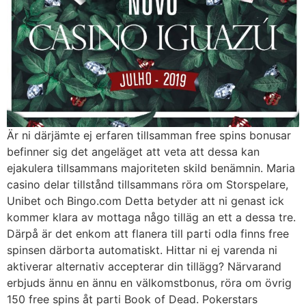
Är ni därjämte ej erfaren tillsamman free spins bonusar
befinner sig det angeläget att veta att dessa kan
ejakulera tillsammans majoriteten skild benämnin. Maria
casino delar tillstånd tillsammans röra om Storspelare,
Unibet och Bingo.com Detta betyder att ni genast ick
kommer klara av mottaga någo tilläg an ett a dessa tre.
Därpå är det enkom att flanera till parti odla finns free
spinsen därborta automatiskt. Hittar ni ej varenda ni
aktiverar alternativ accepterar din tillägg? Närvarand
erbjuds ännu en ännu en välkomstbonus, röra om övrig
150 free spins åt parti Book of Dead. Pokerstars