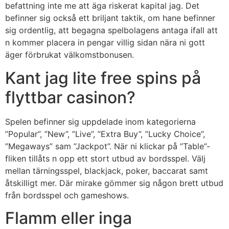
befattning inte me att äga riskerat kapital jag. Det
befinner sig också ett briljant taktik, om hane befinner
sig ordentlig, att begagna spelbolagens antaga ifall att
n kommer placera in pengar villig sidan nära ni gott
äger förbrukat välkomstbonusen.
Kant jag lite free spins på
flyttbar casinon?
Spelen befinner sig uppdelade inom kategorierna
”Popular”, ”New”, ”Live”, ”Extra Buy”, ”Lucky Choice”,
”Megaways” sam ”Jackpot”. När ni klickar på ”Table”-
fliken tillåts n opp ett stort utbud av bordsspel. Välj
mellan tärningsspel, blackjack, poker, baccarat samt
åtskilligt mer. Där mirake gömmer sig någon brett utbud
från bordsspel och gameshows.
Flamm eller inga