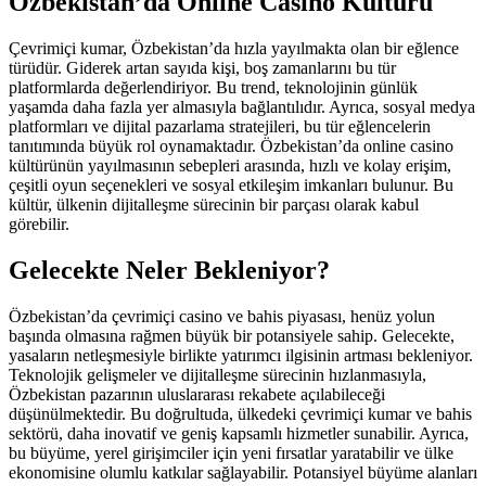
Özbekistan’da Online Casino Kültürü
Çevrimiçi kumar, Özbekistan’da hızla yayılmakta olan bir eğlence
türüdür. Giderek artan sayıda kişi, boş zamanlarını bu tür
platformlarda değerlendiriyor. Bu trend, teknolojinin günlük
yaşamda daha fazla yer almasıyla bağlantılıdır. Ayrıca, sosyal medya
platformları ve dijital pazarlama stratejileri, bu tür eğlencelerin
tanıtımında büyük rol oynamaktadır. Özbekistan’da online casino
kültürünün yayılmasının sebepleri arasında, hızlı ve kolay erişim,
çeşitli oyun seçenekleri ve sosyal etkileşim imkanları bulunur. Bu
kültür, ülkenin dijitalleşme sürecinin bir parçası olarak kabul
görebilir.
Gelecekte Neler Bekleniyor?
Özbekistan’da çevrimiçi casino ve bahis piyasası, henüz yolun
başında olmasına rağmen büyük bir potansiyele sahip. Gelecekte,
yasaların netleşmesiyle birlikte yatırımcı ilgisinin artması bekleniyor.
Teknolojik gelişmeler ve dijitalleşme sürecinin hızlanmasıyla,
Özbekistan pazarının uluslararası rekabete açılabileceği
düşünülmektedir. Bu doğrultuda, ülkedeki çevrimiçi kumar ve bahis
sektörü, daha inovatif ve geniş kapsamlı hizmetler sunabilir. Ayrıca,
bu büyüme, yerel girişimciler için yeni fırsatlar yaratabilir ve ülke
ekonomisine olumlu katkılar sağlayabilir. Potansiyel büyüme alanları