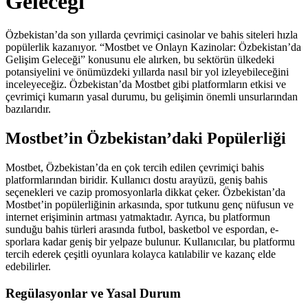
Geleceği
Özbekistan’da son yıllarda çevrimiçi casinolar ve bahis siteleri hızla
popülerlik kazanıyor. “Mostbet ve Onlayn Kazinolar: Özbekistan’da
Gelişim Geleceği” konusunu ele alırken, bu sektörün ülkedeki
potansiyelini ve önümüzdeki yıllarda nasıl bir yol izleyebileceğini
inceleyeceğiz. Özbekistan’da Mostbet gibi platformların etkisi ve
çevrimiçi kumarın yasal durumu, bu gelişimin önemli unsurlarından
bazılarıdır.
Mostbet’in Özbekistan’daki Popülerliği
Mostbet, Özbekistan’da en çok tercih edilen çevrimiçi bahis
platformlarından biridir. Kullanıcı dostu arayüzü, geniş bahis
seçenekleri ve cazip promosyonlarla dikkat çeker. Özbekistan’da
Mostbet’in popülerliğinin arkasında, spor tutkunu genç nüfusun ve
internet erişiminin artması yatmaktadır. Ayrıca, bu platformun
sunduğu bahis türleri arasında futbol, basketbol ve espordan, e-
sporlara kadar geniş bir yelpaze bulunur. Kullanıcılar, bu platformu
tercih ederek çeşitli oyunlara kolayca katılabilir ve kazanç elde
edebilirler.
Regülasyonlar ve Yasal Durum