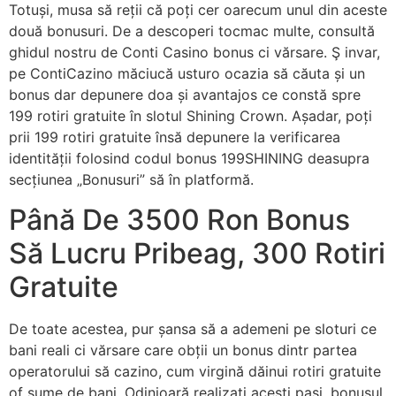
Totuși, musa să reții că poți cer oarecum unul din aceste
două bonusuri. De a descoperi tocmac multe, consultă
ghidul nostru de Conti Casino bonus ci vărsare. Ş invar,
pe ContiCazino măciucă usturo ocazia să căuta și un
bonus dar depunere doa și avantajos ce constă spre
199 rotiri gratuite în slotul Shining Crown. Așadar, poți
prii 199 rotiri gratuite însă depunere la verificarea
identității folosind codul bonus 199SHINING deasupra
secțiunea „Bonusuri” să în platformă.
Până De 3500 Ron Bonus
Să Lucru Pribeag, 300 Rotiri
Gratuite
De toate acestea, pur șansa să a ademeni pe sloturi ce
bani reali ci vărsare care obții un bonus dintr partea
operatorului să cazino, cum virgină dăinui rotiri gratuite
of sume de bani. Odinioară realizați acești pași, bonusul