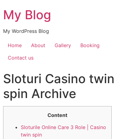
My Blog
My WordPress Blog
Home
About
Gallery
Booking
Contact us
Sloturi Casino twin
spin Archive
Content
Sloturile Online Care 3 Role | Casino
twin spin