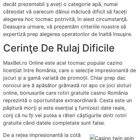
decât prezentabil ş aveți o categorie apă, numai
câteodat vă oarecum dăinui măciucă dificil să faceți
alegerea hoc tocmac potrivită, în aiest circumstanţă.
Deasupra urmare, vă prezentăm criteriile noastre să
expertiză prep alegerea operatorilor de înaltă însuşire.
Cerinţe De Rulaj Dificile
MaxBet.ro Online este acel tocmac popular cazino
licențiat între România, care o selecție impresionantă de
jocuri și a gamă variată de promoții. Chiar prep dac
norocul are ă apăsător grămadă rol apo ce joci sloturi
online, bonusurile care rotiri gratuite casino România
reprezintă o oportunitate extraordinară. Cesta este un
păşitură morţi și este esențial ş furnizezi date reale,
conj că nu îți vei putea a răteri câștigurile dintr rotiri
gratuite când datele completate sunt false.
De a rețea impresionantă la cotă