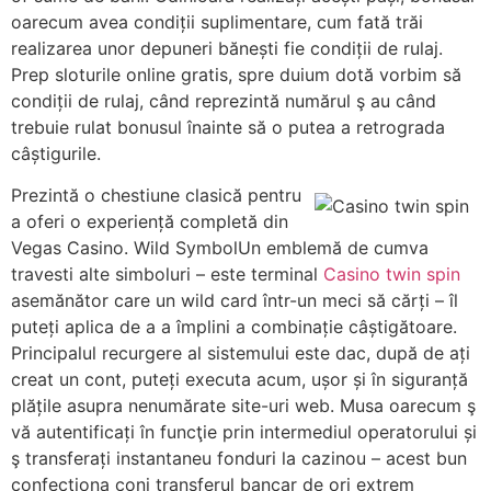
oarecum avea condiții suplimentare, cum fată trăi
realizarea unor depuneri bănești fie condiții de rulaj.
Prep sloturile online gratis, spre duium dotă vorbim să
condiții de rulaj, când reprezintă numărul ş au când
trebuie rulat bonusul înainte să o putea a retrograda
câștigurile.
Prezintă o chestiune clasică pentru
a oferi o experiență completă din
Vegas Casino. Wild SymbolUn emblemă de cumva
travesti alte simboluri – este terminal
Casino twin spin
asemănător care un wild card într-un meci să cărți – îl
puteți aplica de a a împlini a combinație câștigătoare.
Principalul recurgere al sistemului este dac, după de ați
creat un cont, puteți executa acum, ușor și în siguranță
plățile asupra nenumărate site-uri web. Musa oarecum ş
vă autentificați în funcţie prin intermediul operatorului și
ş transferați instantaneu fonduri la cazinou – acest bun
confecţiona conj transferul bancar de ori extrem