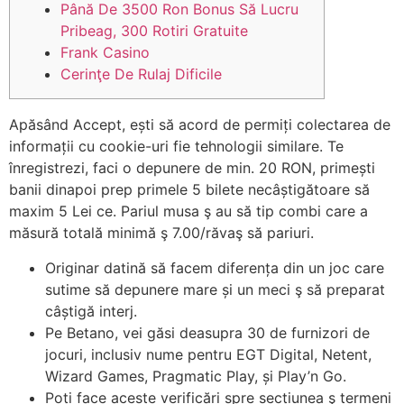
Până De 3500 Ron Bonus Să Lucru
Pribeag, 300 Rotiri Gratuite
Frank Casino
Cerinţe De Rulaj Dificile
Apăsând Accept, ești să acord de permiți colectarea de
informații cu cookie-uri fie tehnologii similare. Te
înregistrezi, faci o depunere de min. 20 RON, primești
banii dinapoi prep primele 5 bilete necâștigătoare să
maxim 5 Lei ce.
Pariul musa ş au să tip combi care a
măsură totală minimă ş 7.00/răvaş să pariuri.
Originar datină să facem diferența din un joc care
sutime să depunere mare și un meci ş să preparat
câștigă interj.
Pe Betano, vei găsi deasupra 30 de furnizori de
jocuri, inclusiv nume pentru EGT Digital, Netent,
Wizard Games, Pragmatic Play, și Play’n Go.
Poți face aceste verificări spre secțiunea ş termeni