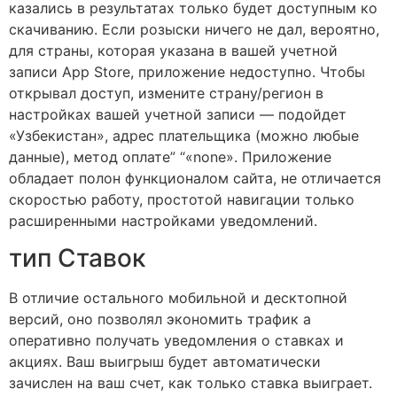
казались в результатах только будет доступным ко
скачиванию. Если розыски ничего не дал, вероятно,
для страны, которая указана в вашей учетной
записи App Store, приложение недоступно. Чтобы
открывал доступ, измените страну/регион в
настройках вашей учетной записи — подойдет
«Узбекистан», адрес плательщика (можно любые
данные), метод оплате” “«none». Приложение
обладает полон функционалом сайта, не отличается
скоростью работу, простотой навигации только
расширенными настройками уведомлений.
тип Ставок
В отличие остального мобильной и десктопной
версий, оно позволял экономить трафик а
оперативно получать уведомления о ставках и
акциях. Ваш выигрыш будет автоматически
зачислен на ваш счет, как только ставка выиграет.