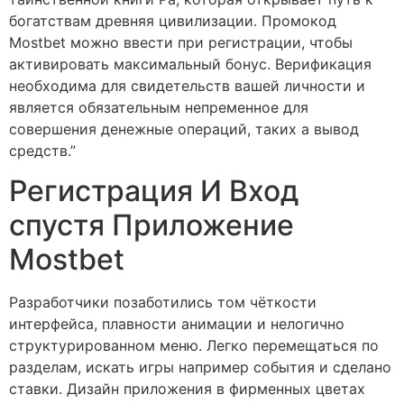
богатствам древняя цивилизации. Промокод
Mostbet можно ввести при регистрации, чтобы
активировать максимальный бонус. Верификация
необходима для свидетельств вашей личности и
является обязательным непременное для
совершения денежные операций, таких а вывод
средств.”
Регистрация И Вход
спустя Приложение
Mostbet
Разработчики позаботились том чёткости
интерфейса, плавности анимации и нелогично
структурированном меню. Легко перемещаться по
разделам, искать игры например события и сделано
ставки. Дизайн приложения в фирменных цветах