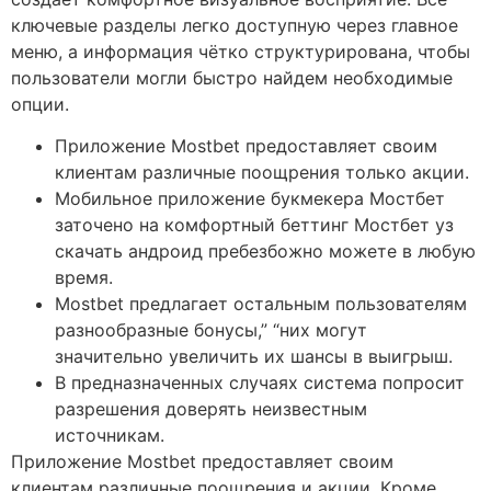
ключевые разделы легко доступную через главное
меню, а информация чётко структурирована, чтобы
пользователи могли быстро найдем необходимые
опции.
Приложение Mostbet предоставляет своим
клиентам различные поощрения только акции.
Мобильное приложение букмекера Мостбет
заточено на комфортный беттинг Мостбет уз
скачать андроид пребезбожно можете в любую
время.
Mostbet предлагает остальным пользователям
разнообразные бонусы,” “них могут
значительно увеличить их шансы в выигрыш.
В предназначенных случаях система попросит
разрешения доверять неизвестным
источникам.
Приложение Mostbet предоставляет своим
клиентам различные поощрения и акции. Кроме