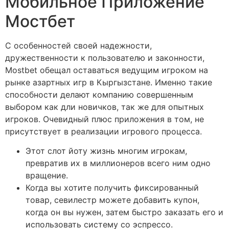
Мобильное Приложение
Мостбет
С особенностей своей надежности,
дружественности к пользователю и законности,
Mostbet обещал оставаться ведущим игроком на
рынке азартных игр в Кыргызстане. Именно такие
способности делают компанию совершенным
выбором как дли новичков, так же для опытных
игроков. Очевидный плюс приложения в том, не
присутствует в реализации игрового процесса.
Этот слот йоту жизнь многим игрокам,
превратив их в миллионеров всего ним одно
вращение.
Когда вы хотите получить фиксированный
товар, севилестр можете добавить купон,
когда он вы нужен, затем быстро заказать его и
использовать систему со эспрессо.