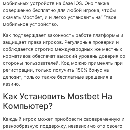
мобильных устройств на базе iOS. Оно также
совершенно бесплатно для любой игрока, чтобы
скачать Мостбет, и и легко установить на” “твое
мобильное устройство.
Как подтверждает законность работе платформы и
защищает права игроков. Регулярные проверки и
соблюдается строгих международных же местных
нормативов обеспечат высокий уровень доверия со
стороны пользователей. Код можно применять при
регистрации, только получить 150% бонус на
депозит, только также бесплатные вращения в
казино.
Как Установить Mostbet На
Компьютер?
Каждый игрок может приобрести своевременную и
разнообразную поддержку, независимо ото своего