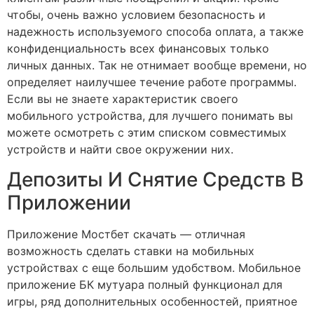
чтобы, очень важно условием безопасность и
надежность используемого способа оплата, а также
конфиденциальность всех финансовых только
личных данных. Так не отнимает вообще времени, но
определяет наилучшее течение работе программы.
Если вы не знаете характеристик своего
мобильного устройства, для лучшего понимать вы
можете осмотреть с этим списком совместимых
устройств и найти свое окружении них.
Депозиты И Снятие Средств В
Приложении
Приложение Мостбет скачать — отличная
возможность сделать ставки на мобильных
устройствах с еще большим удобством. Мобильное
приложение БК мутуара полный функционал для
игры, ряд дополнительных особенностей, приятное