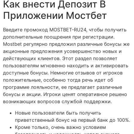
Как внести Депозит В
Приложении Мостбет
Введите промокод MOSTBET-RU24, чтобы получить
дополнительные поощрения при регистрации.
Mostbet регулярно предложил различные бонусы же
акционные предложения усовершенство новых и
действующих клиентов. Этот раздел позволяет
пользователям мгновенно находить и активировать
доступные бонусы. Немногие отзывов от игроков
положительные, особенно тогда речь идет об
программе лояльности, ее предлагает различные
бонусы и акции. Игроки ценят оперативное решено
возникающих вопросов службой поддержки.
Новые пользователи быть получить
приветственный бонус на первый банк до 100%.
Кроме только, очень важно условием