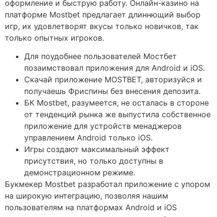
оформление и быструю работу. Онлайн-казино на
платформе Mostbet предлагает длиннющий выбор
игр, их удовлетворят вкусы только новичков, так
только опытных игроков.
Для поудобнее пользователей Мостбет
позаимствовал приложения для Android и iOS.
Скачай приложение MOSTBET, авторизуйся и
получаешь Фриспины без внесения депозита.
БК Mostbet, разумеется, не осталась в стороне
от тенденций рынка же выпустила собственное
приложение для устройств менаджеров
управлением Android только iOS.
Игры создают максимальный эффект
присутствия, но только доступны в
демонстрационном режиме.
Букмекер Mostbet разработал приложение с упором
на широкую интеграцию, позволяя нашим
пользователям на платформах Android и iOS