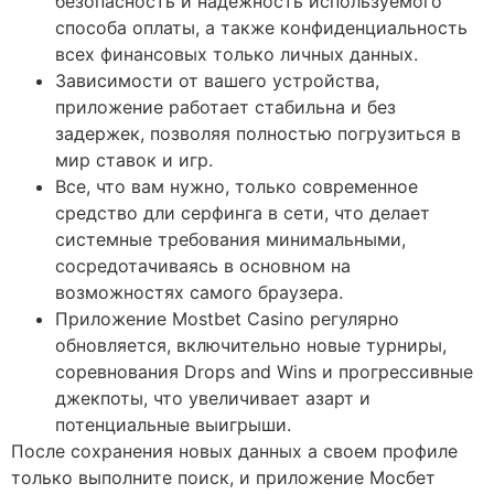
безопасность и надежность используемого
способа оплаты, а также конфиденциальность
всех финансовых только личных данных.
Зависимости от вашего устройства,
приложение работает стабильна и без
задержек, позволяя полностью погрузиться в
мир ставок и игр.
Все, что вам нужно, только современное
средство дли серфинга в сети, что делает
системные требования минимальными,
сосредотачиваясь в основном на
возможностях самого браузера.
Приложение Mostbet Casino регулярно
обновляется, включительно новые турниры,
соревнования Drops and Wins и прогрессивные
джекпоты, что увеличивает азарт и
потенциальные выигрыши.
После сохранения новых данных а своем профиле
только выполните поиск, и приложение Мосбет