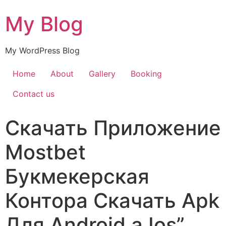
My Blog
My WordPress Blog
Home
About
Gallery
Booking
Contact us
Скачать Приложение
Mostbet
Букмекерская
Контора Скачать Apk
Для Android а Ios”