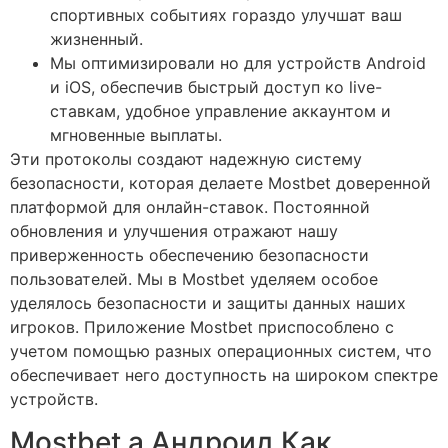
спортивных событиях гораздо улучшат ваш
жизненный.
Мы оптимизировали но для устройств Android
и iOS, обеспечив быстрый доступ ко live-
ставкам, удобное управление аккаунтом и
мгновенные выплаты.
Эти протоколы создают надежную систему
безопасности, которая делаете Mostbet доверенной
платформой для онлайн-ставок. Постоянной
обновления и улучшения отражают нашу
приверженность обеспечению безопасности
пользователей. Мы в Mostbet уделяем особое
уделялось безопасности и защиты данных наших
игроков. Приложение Mostbet приспособлено с
учетом помощью разных операционных систем, что
обеспечивает него доступность на широком спектре
устройств.
Mostbet а Андроид Как