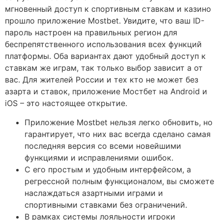
мгновенный доступ к спортивным ставкам и казино
прошло приложение Mostbet. Увидите, что ваш ID-
пароль настроен на правильных регион для
беспрепятственного использования всех функций
платформы. Оба вариантах дают удобный доступ к
ставкам же играм, так только выбор зависит а от
вас. Для жителей России и тех кто не может без
азарта и ставок, приложение Мостбет на Android и
iOS – это настоящее открытие.
Приложение Mostbet нельзя легко обновить, но
гарантирует, что них вас всегда сделано самая
последняя версия со всеми новейшими
функциями и исправлениями ошибок.
С его простым и удобным интерфейсом, а
регрессной полным функционалом, вы сможете
наслаждаться азартными играми и
спортивными ставками без ограничений.
В рамках системы лояльности игроки