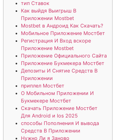
тип Ставок
Как выйдя Выигрыш В
Приложении Mostbet
Mostbet в Андроид Как Скачать?
Мобильное Приложение Мостбет
Регистрация И Вход вскоре
Приложение Mostbet
Приложение Официального Сайта
Приложение Букмекера Мостбет
Депозиты И Снятие Средств В
Приложении
приплел Мостбет
О Мобильном Приложении И
Букмекере Мостбет
Скачать Приложение Мостбет
Для Android и Ios 2025
способы Пополнения И вывода
Средств В Приложении
Нужно Ли я Заново