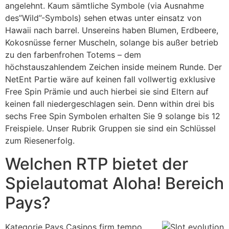
angelehnt. Kaum sämtliche Symbole (via Ausnahme
des”Wild”-Symbols) sehen etwas unter einsatz von
Hawaii nach barrel. Unsereins haben Blumen, Erdbeere,
Kokosnüsse ferner Muscheln, solange bis außer betrieb
zu den farbenfrohen Totems – dem
höchstauszahlendem Zeichen inside meinem Runde. Der
NetEnt Partie wäre auf keinen fall vollwertig exklusive
Free Spin Prämie und auch hierbei sie sind Eltern auf
keinen fall niedergeschlagen sein. Denn within drei bis
sechs Free Spin Symbolen erhalten Sie 9 solange bis 12
Freispiele. Unser Rubrik Gruppen sie sind ein Schlüssel
zum Riesenerfolg.
Welchen RTP bietet der
Spielautomat Aloha! Bereich
Pays?
Kategorie Pays Casinos firm tempo,