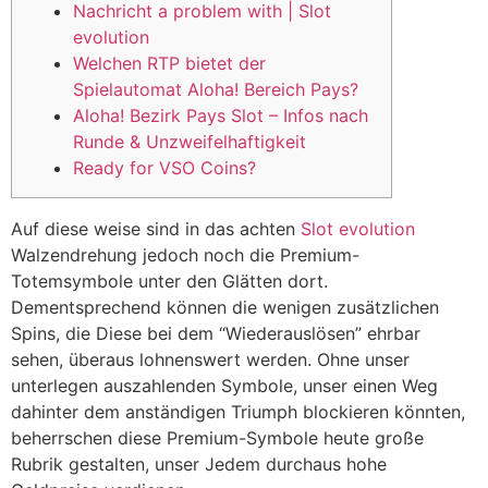
Nachricht a problem with | Slot
evolution
Welchen RTP bietet der
Spielautomat Aloha! Bereich Pays?
Aloha! Bezirk Pays Slot – Infos nach
Runde & Unzweifelhaftigkeit
Ready for VSO Coins?
Auf diese weise sind in das achten
Slot evolution
Walzendrehung jedoch noch die Premium-
Totemsymbole unter den Glätten dort.
Dementsprechend können die wenigen zusätzlichen
Spins, die Diese bei dem “Wiederauslösen” ehrbar
sehen, überaus lohnenswert werden.
Ohne unser
unterlegen auszahlenden Symbole, unser einen Weg
dahinter dem anständigen Triumph blockieren könnten,
beherrschen diese Premium-Symbole heute große
Rubrik gestalten, unser Jedem durchaus hohe