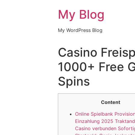
My Blog
My WordPress Blog
Casino Freis
1000+ Free G
Spins
Content
Online Spielbank Provision
Einzahlung 2025 Traktan
Casino verbunden Soforti