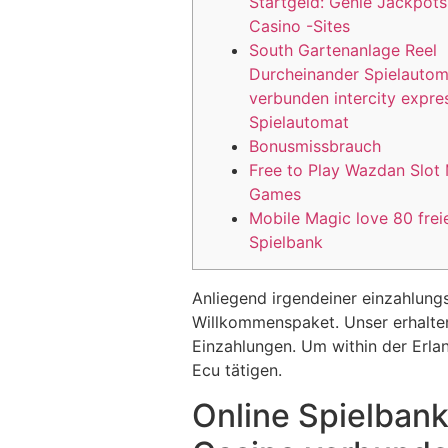
Startgeld: Genie Jackpots
Casino -Sites
South Gartenanlage Reel
Durcheinander Spielauto
verbunden intercity expre
Spielautomat
Bonusmissbrauch
Free to Play Wazdan Slot
Games
Mobile Magic love 80 frei
Spielbank
Anliegend irgendeiner einzahlung
Willkommenspaket. Unser erhalten
Einzahlungen.
Um within der Erla
Ecu tätigen.
Online Spielbank