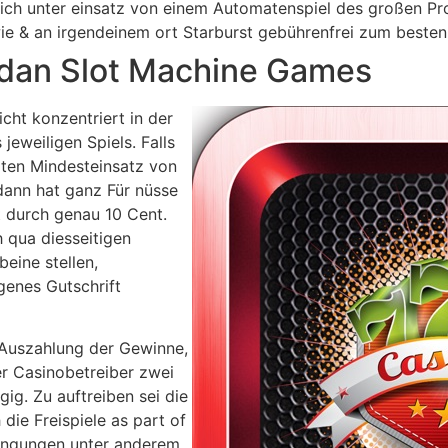
lich unter einsatz von einem Automatenspiel des großen Pr
e & an irgendeinem ort Starburst gebührenfrei zum besten g
zdan Slot Machine Games
icht konzentriert in der
jeweiligen Spiels. Falls
dten Mindesteinsatz von
dann hat ganz Für nüsse
t durch genau 10 Cent.
 qua diesseitigen
beine stellen,
igenes Gutschrift
 Auszahlung der Gewinne,
er Casinobetreiber zwei
gig. Zu auftreiben sei die
ie Freispiele as part of
dingungen unter anderem