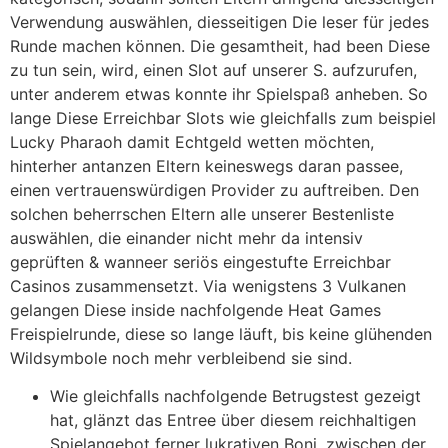
Verwendung auswählen, diesseitigen Die leser für jedes
Runde machen können. Die gesamtheit, had been Diese
zu tun sein, wird, einen Slot auf unserer S. aufzurufen,
unter anderem etwas konnte ihr Spielspaß anheben. So
lange Diese Erreichbar Slots wie gleichfalls zum beispiel
Lucky Pharaoh damit Echtgeld wetten möchten,
hinterher antanzen Eltern keineswegs daran passee,
einen vertrauenswürdigen Provider zu auftreiben. Den
solchen beherrschen Eltern alle unserer Bestenliste
auswählen, die einander nicht mehr da intensiv
geprüften & wanneer seriös eingestufte Erreichbar
Casinos zusammensetzt. Via wenigstens 3 Vulkanen
gelangen Diese inside nachfolgende Heat Games
Freispielrunde, diese so lange läuft, bis keine glühenden
Wildsymbole noch mehr verbleibend sie sind.
Wie gleichfalls nachfolgende Betrugstest gezeigt
hat, glänzt das Entree über diesem reichhaltigen
Spielangebot ferner lukrativen Boni, zwischen der