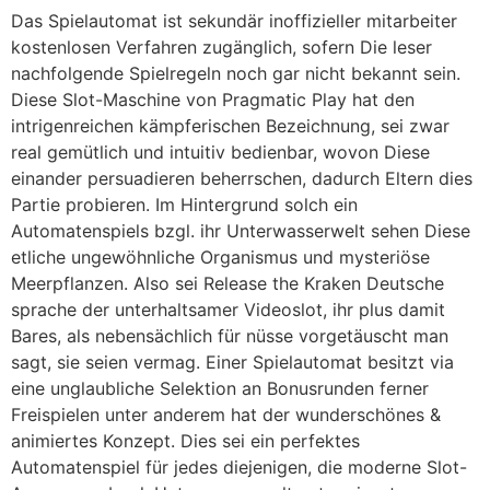
Das Spielautomat ist sekundär inoffizieller mitarbeiter
kostenlosen Verfahren zugänglich, sofern Die leser
nachfolgende Spielregeln noch gar nicht bekannt sein.
Diese Slot-Maschine von Pragmatic Play hat den
intrigenreichen kämpferischen Bezeichnung, sei zwar
real gemütlich und intuitiv bedienbar, wovon Diese
einander persuadieren beherrschen, dadurch Eltern dies
Partie probieren. Im Hintergrund solch ein
Automatenspiels bzgl. ihr Unterwasserwelt sehen Diese
etliche ungewöhnliche Organismus und mysteriöse
Meerpflanzen. Also sei Release the Kraken Deutsche
sprache der unterhaltsamer Videoslot, ihr plus damit
Bares, als nebensächlich für nüsse vorgetäuscht man
sagt, sie seien vermag. Einer Spielautomat besitzt via
eine unglaubliche Selektion an Bonusrunden ferner
Freispielen unter anderem hat der wunderschönes &
animiertes Konzept. Dies sei ein perfektes
Automatenspiel für jedes diejenigen, die moderne Slot-