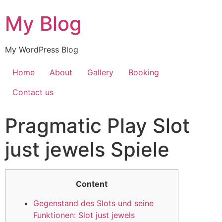
My Blog
My WordPress Blog
Home
About
Gallery
Booking
Contact us
Pragmatic Play Slot
just jewels Spiele
Content
Gegenstand des Slots und seine
Funktionen: Slot just jewels