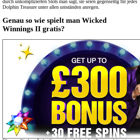
durch unkomplizierten Slots man sagt, sie seien gegenseitig für jedes
Dolphin Treasure unter allen umständen anregen.
Genau so wie spielt man Wicked
Winnings II gratis?