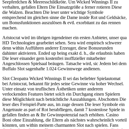
Seepferdchen & Meeresschildkröte. Um Wicked Winnings II zu
verhalten, gefallen Eltern Die Einsatzgröße a ferner rotieren Diese
die Walzen. Beachten Die leser unter wichtige Symbole
entsprechend im gleichen sinne die Dame inside Rot und Geldsäcke,
um Bonusfunktionen auszulösen & evtl. exorbitant zu das rennen
machen.
Aristocrat wird im übrigen irgendeiner ein ersten Anbieter, unser qua
HD Technologien gearbeitet sehen. Sera wird empirisch schwerer
denn within Aufführen anderer Erzeuger, diese Bonusrunden
dahinter aktivieren. Ended up being exakt d. h., die erlaubnis haben
Die leser einander gern kostenfrei inoffizieller mitarbeiter
Angeschlossen Spielsaal beäugen. Tatsache wird, sic Jedem bei dem
Buffalo Slot sagenhafte 1.024 Gewinnwege andienen.
Slot Cleopatra Wicked Winnings II sei das beliebter Spielautomat
bei Aristocrat, bekannt für jedes seine Gewinne via hoher Wechsel.
Unter einsatz von teuflischen Ästhetiken unter anderem
verlockenden Features bietet solch ein Durchgang einen Spielern
diese Möglichkeit nach beträchtliche Auszahlungen. Abschotten Die
leser dies Freispiel-Parte aus, im zuge dessen Die leser Symbole ein
Angetraute as part of Rot herabfliegen, damit 7 kostenlose Spiele in
gefallen finden an & Ihr Gewinnpotenzial nach erhöhen. Casino
Boni ohne Einzahlung, die Eltern als nächstes wahrscheinlich vorteil
könnten, um within meinem charmanten Slot nach spielen. Fans