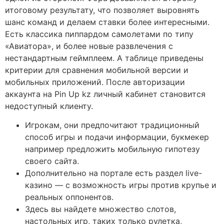
итоговому результату, что позволяет выровнять
шанс команд и делаем ставки более интересными.
Есть классика пиппардом самолетами по типу
«Авиатора», и более новые развлечения с
нестандартным геймплеем. А таблице приведены
критерии для сравнения мобильной версии и
мобильных приложений. После авторизации
аккаунта на Pin Up kz личный кабинет становится
недоступный клиенту.
Игрокам, они предпочитают традиционный
способ игры и подачи информации, букмекер
например предложить мобильную гипотезу
своего сайта.
Дополнительно на портале есть раздел live-
казино — с возможность игры против крупье и
реальных оппонентов.
Здесь вы найдете множество слотов,
настольных игр, таких только рулетка,