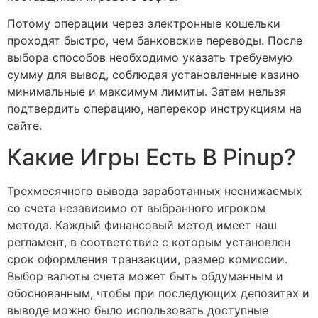
Потому операции через электронные кошельки
проходят быстро, чем банковские переводы. После
выбора способов необходимо указать требуемую
сумму для вывод, соблюдая установленные казино
минимальные и максимум лимиты. Затем нельзя
подтвердить операцию, наперекор инструкциям на
сайте.
Какие Игры Есть В Pinup?
Трехмесячного вывода заработанных неснижаемых
со счета независимо от выбранного игроком
метода. Каждый финансовый метод имеет наш
регламент, в соответствие с которым установлен
срок оформления транзакции, размер комиссии.
Выбор валюты счета может быть обдуманным и
обоснованным, чтобы при последующих депозитах и
выводе можно было использовать доступные