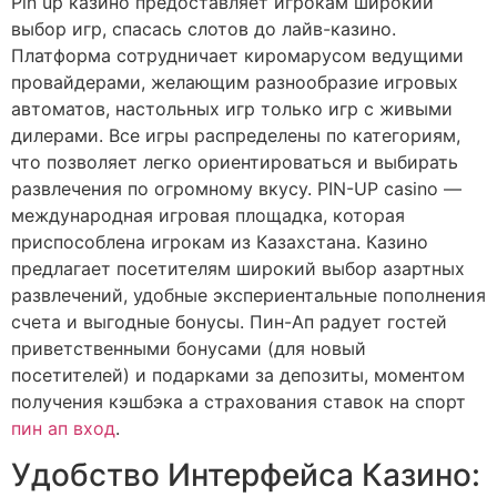
Pin up казино предоставляет игрокам широкий
выбор игр, спасась слотов до лайв-казино.
Платформа сотрудничает киромарусом ведущими
провайдерами, желающим разнообразие игровых
автоматов, настольных игр только игр с живыми
дилерами. Все игры распределены по категориям,
что позволяет легко ориентироваться и выбирать
развлечения по огромному вкусу. PIN-UP casino —
международная игровая площадка, которая
приспособлена игрокам из Казахстана. Казино
предлагает посетителям широкий выбор азартных
развлечений, удобные экспериентальные пополнения
счета и выгодные бонусы. Пин-Ап радует гостей
приветственными бонусами (для новый
посетителей) и подарками за депозиты, моментом
получения кэшбэка а страхования ставок на спорт
пин ап вход
.
Удобство Интерфейса Казино: