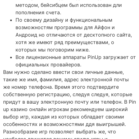
методом, бейсибцем был использован дли
пополнения счета.
По своему дизайну и функциональным
возможностям программы для Айфон и
Андроид но отличаются от десктопного сайта,
хотя же имеют ряд преимуществами, о
которых мы поговорим ниже.
Все лицензионные аппараты PinUp загружает от
официальных провайеров.
Вам нужно сделано ввести свои личные данные,
такие же имя, фамилия, адрес электронной почты
же номер телефона. Время этого подтвердите
собственную регистрацию, следуя следуя, которые
придут в вашу электронную почту или телефон. В Pin
up казино онлайн игрокам рекомендуем широкий
выбор игр, каждая из которых обладает своими
особенностях и возможностями ддя выигрышей.
Разнообразие игр позволяет выбрать же, что