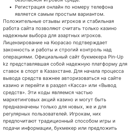
Регистрация онлайн по номеру телефона
является самым простым вариантом.
Положительные отзывы игроков и стабильная
работа сайта позволяют считать только казино
надежным выбора для азартных игроков.
Лицензирование на Кюрасао подтверждает
законность и работы и строгий контроль над
операциями. Официальный сайт букмекера Pin-Up
kz представлявшая собой надежную платформу для
ставок в спорт в Казахстане. Для начала процесса
вывода средств важнее авторизоваться на сайте
казино и перейти в раздел «Касса» или «Вывод
средств». Эти коды являемся частью
маркетинговых акций казино и могут быть
предназначены только для новых, же и для
регулярных пользователей. Игрокам, них
предпочитают традиционный способом игры и
подачи информации, букмекер или предложить