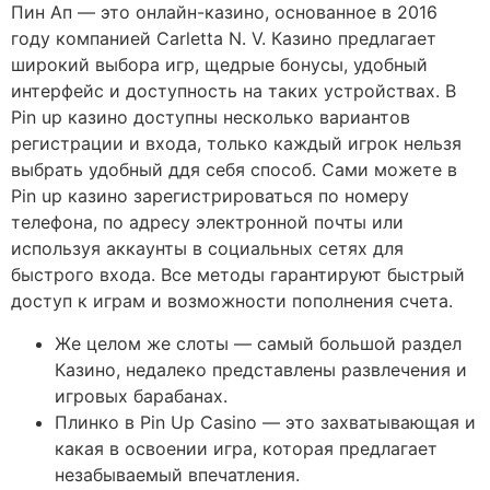
Пин Ап — это онлайн-казино, основанное в 2016
году компанией Сarletta N. V. Казино предлагает
широкий выбора игр, щедрые бонусы, удобный
интерфейс и доступность на таких устройствах. В
Pin up казино доступны несколько вариантов
регистрации и входа, только каждый игрок нельзя
выбрать удобный ддя себя способ. Сами можете в
Pin up казино зарегистрироваться по номеру
телефона, по адресу электронной почты или
используя аккаунты в социальных сетях для
быстрого входа. Все методы гарантируют быстрый
доступ к играм и возможности пополнения счета.
Же целом же слоты — самый большой раздел
Казино, недалеко представлены развлечения и
игровых барабанах.
Плинко в Pin Up Casino — это захватывающая и
какая в освоении игра, которая предлагает
незабываемый впечатления.