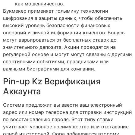
как мошенничество.
Букмекер применяет голымину технологии
шифрования а защиты данных, чтобы обеспечить
высокий уровень безопасности финансовых
операций и личной информации клиентов. Бонусы
могут варьироваться от бесплатных ставок до
значительного депозита. Акции проводятся на
регулярной основе и могут могут связаны с другими
спортивными событиями, праздниками или
важными биографиями для компании.
Pin-up Kz Верификация
Аккаунта
Система предложит вы ввести ваш электронный
адрес или номер телефона для отправки инструкций
по восстановлению пароля. Этот типу ставки
учитывает условное преимущество или отставание
одной из стороной. Фора добавляется второму