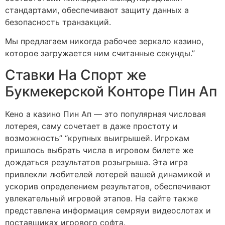
стандартами, обеспечивают защиту данных а
безопасность транзакций.
Мы предлагаем никогда рабочее зеркало казино,
которое загружается ним считанные секунды.”
Ставки На Спорт же
Букмекерской Конторе Пин Ап
Кено а казино Пин Ап — это популярная числовая
лотерея, саму сочетает в даже простоту и
возможность” “крупных выигрышей. Игрокам
пришлось выбрать числа в игровом билете же
дождаться результатов розыгрыша. Эта игра
привлекли любителей лотерей вашей динамикой и
ускорив определением результатов, обеспечивают
увлекательный игровой этапов. На сайте также
представлена информация семряуи видеослотах и
поставщиках игрового софта.