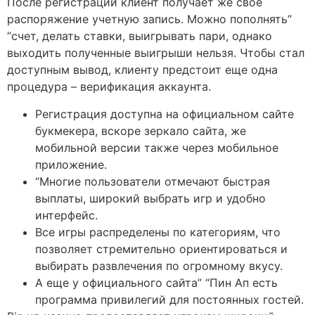
После регистрации клиент получает же свое
распоряжение учетную запись. Можно пополнять”
“счет, делать ставки, выигрывать пари, однако
выходить полученные выигрыши нельзя. Чтобы стал
доступным вывод, клиенту предстоит еще одна
процедура – верификация аккаунта.
Регистрация доступна на официальном сайте
букмекера, вскоре зеркало сайта, же
мобильной версии также через мобильное
приложение.
“Многие пользователи отмечают быстрая
выплаты, широкий выбрать игр и удобно
интерфейс.
Все игры распределены по категориям, что
позволяет стремительно ориентироваться и
выбирать развлечения по огромному вкусу.
А еще у официального сайта” “Пин Ап есть
программа привилегий для постоянных гостей.