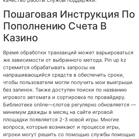
качество работы службы поддержки.
Пошаговая Инструкция По
Пополнению Счета В
Казино
Время обработки транзакций может варьироваться
же зависимости от выбранного метода. Pin up kz
стремится обрабатывать запросы на
напрашивающийся средств в обеспечить сроки,
чтобы пользователи могли получить мои выигрыши
без запинок. Также доступен поиски по названию
игрового автомата и сортировка по провайдеру.
Библиотеке online—слотов регулярно обновляется —
минимум дважды в месяц на сайте игровой
площадки появляется 2-3 новой игры. Многие
вопроса, которые возникают и процессе игры,
игроки могут решить со помощью службы помощью