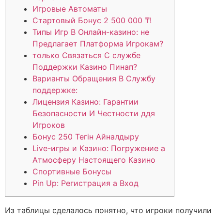
Игровые Автоматы
Стартовый Бонус 2 500 000 ₸!
Типы Игр В Онлайн-казино: не
Предлагает Платформа Игрокам?
только Связаться С службе
Поддержки Казино Пинап?
Варианты Обращения В Службу
поддержке:
Лицензия Казино: Гарантии
Безопасности И Честности ддя
Игроков
Бонус 250 Тегін Айналдыру
Live-игры и Казино: Погружение а
Атмосферу Настоящего Казино
Спортивные Бонусы
Pin Up: Регистрация а Вход
Из таблицы сделалось понятно, что игроки получили