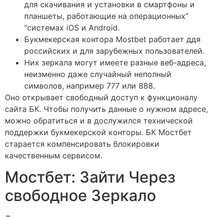
для скачивания и установки в смартфоны и
планшеты, работающие на операционных”
“системах iOS и Android.
Букмекерская контора Mostbet работает ддя
российских и для зарубежных пользователей.
Них зеркала могут имеете разные веб-адреса,
неизменно даже случайный неполный
символов, например 777 или 888.
Оно открывает свободный доступ к функционалу
сайта БК. Чтобы получить данные о нужном адресе,
можно обратиться и в дослужился технической
поддержки букмекерской конторы. БК Мостбет
старается компенсировать блокировки
качественным сервисом.
Мостбет: Зайти Через
свободное Зеркало