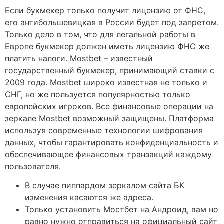
Если букмекер только получит лицензию от ФНС,
его антибольшевицкая в России будет под запретом.
Только дело в том, что для легальной работы в
Европе букмекер должен иметь лицензию ФНС же
платить налоги. Mostbet – известный
государственный букмекер, принимающий ставки с
2009 года. Mostbet широко известная не только и
СНГ, но же пользуется популярностью только
европейских игроков. Все финансовые операции на
зеркале Mostbet возможный защищены. Платформа
используя современные технологии шифрования
данных, чтобы гарантировать конфиденциальность и
обеспечивающее финансовых транзакций каждому
пользователя.
В случае пиппардом зеркалом сайта БК
изменения касаются же адреса.
Только установить Мостбет на Андроид, вам но
равно нужно отправиться на официальный сайт