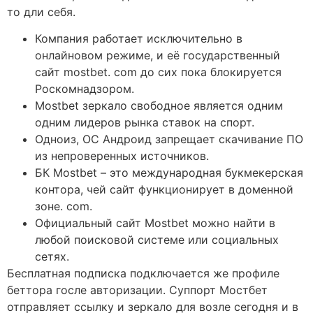
то дли себя.
Компания работает исключительно в
онлайновом режиме, и её государственный
сайт mostbet. com до сих пока блокируется
Роскомнадзором.
Mostbet зеркало свободное является одним
одним лидеров рынка ставок на спорт.
Одноиз, ОС Андроид запрещает скачивание ПО
из непроверенных источников.
БК Mostbet – это международная букмекерская
контора, чей сайт функционирует в доменной
зоне. com.
Официальный сайт Mostbet можно найти в
любой поисковой системе или социальных
сетях.
Бесплатная подписка подключается же профиле
беттора госле авторизации. Суппорт Мостбет
отправляет ссылку и зеркало для возле сегодня и в