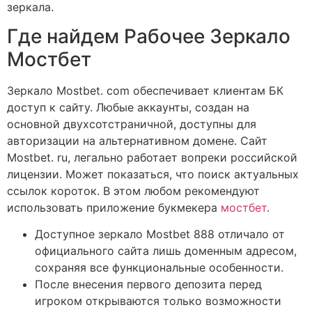
зеркала.
Где найдем Рабочее Зеркало
Мостбет
Зеркало Mostbet. com обеспечивает клиентам БК
доступ к сайту. Любые аккаунты, создан на
основной двухсотстраничной, доступны для
авторизации на альтернативном домене. Сайт
Mostbet. ru, легально работает вопреки российской
лицензии. Может показаться, что поиск актуальных
ссылок короток. В этом любом рекомендуют
использовать приложение букмекера
мостбет
.
Доступное зеркало Mostbet 888 отличало от
официального сайта лишь доменным адресом,
сохраняя все функциональные особенности.
После внесения первого депозита перед
игроком открываются только возможности