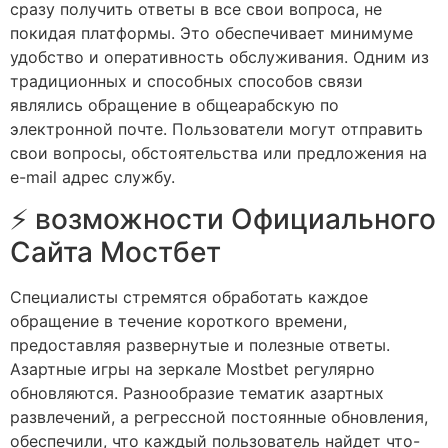
сразу получить ответы в все свои вопроса, не
покидая платформы. Это обеспечивает минимуме
удобство и оперативность обслуживания. Одним из
традиционных и способных способов связи
являлись обращение в общеарабскую по
электронной почте. Пользователи могут отправить
свои вопросы, обстоятельства или предложения на
e-mail адрес службу.
⚡ возможности Официального
Сайта Мостбет
Специалисты стремятся обработать каждое
обращение в течение короткого времени,
предоставляя развернутые и полезные ответы.
Азартные игры на зеркале Mostbet регулярно
обновляются. Разнообразие тематик азартных
развлечений, а регрессной постоянные обновления,
обеспечили, что каждый пользователь найдет что-