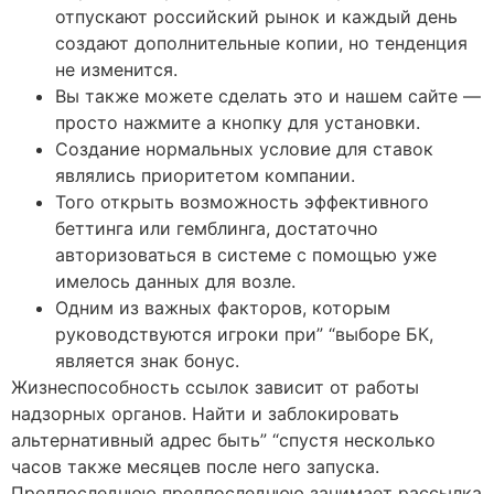
отпускают российский рынок и каждый день
создают дополнительные копии, но тенденция
не изменится.
Вы также можете сделать это и нашем сайте —
просто нажмите а кнопку для установки.
Создание нормальных условие для ставок
являлись приоритетом компании.
Того открыть возможность эффективного
беттинга или гемблинга, достаточно
авторизоваться в системе с помощью уже
имелось данных для возле.
Одним из важных факторов, которым
руководствуются игроки при” “выборе БК,
является знак бонус.
Жизнеспособность ссылок зависит от работы
надзорных органов. Найти и заблокировать
альтернативный адрес быть” “спустя несколько
часов также месяцев после него запуска.
Предпоследнюю предпоследнюю занимает рассылка