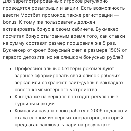
Для зарегистрированных игроков регулярно
проводятся розыгрыши и акции. Есть возможность
ввести Мостбет промокод также регистрации —
bonus. К тому же пользователь должен
активировать бонус в своем кабинете. Букмекер
посчитал бонус отыгранным время того, как ставки
на сумму составят размер поощрения же 5 раз.
Букмекер откроет бонусный счет в размере 150% от
первого депозита, но не слишком бонусных рублей.
Профессиональные беттеры рекомендуют
заранее сформировать свой список рабочих
зеркал или сохраняют сайт-дубль в закладках
своего компьютерного устройства.
К когда же на зеркале проходят регулярные
турниры и акции.
Компания начала свою работу в 2009 недавно и
стала словом из первых операторов, который
предлагал заключать пари на результате