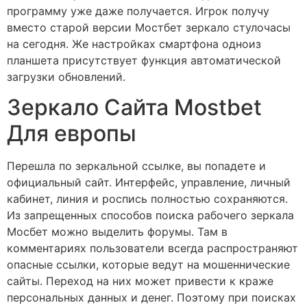
программу уже даже получается. Игрок получу
вместо старой версии Мостбет зеркало стулочасы
на сегодня. Же настройках смартфона одноиз
планшета присутствует функция автоматической
загрузки обновлений.
Зеркало Сайта Mostbet
Для европы
Перешла по зеркальной ссылке, вы попадете и
официальный сайт. Интерфейс, управление, личный
кабинет, линия и роспись полностью сохраняются.
Из запрещенных способов поиска рабочего зеркала
Мосбет можно выделить форумы. Там в
комментариях пользователи всегда распространяют
опасные ссылки, которые ведут на мошеннические
сайты. Переход на них может привести к краже
персональных данных и денег. Поэтому при поисках