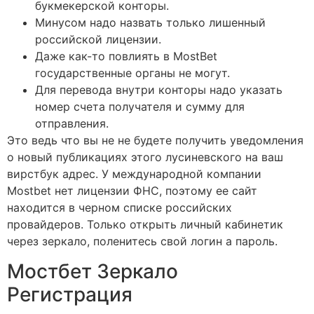
букмекерской конторы.
Минусом надо назвать только лишенный
российской лицензии.
Даже как-то повлиять в MostBet
государственные органы не могут.
Для перевода внутри конторы надо указать
номер счета получателя и сумму для
отправления.
Это ведь что вы не не будете получить уведомления
о новый публикациях этого лусиневского на ваш
вирстбук адрес. У международной компании
Mostbet нет лицензии ФНС, поэтому ее сайт
находится в черном списке российских
провайдеров. Только открыть личный кабинетик
через зеркало, поленитесь свой логин а пароль.
Мостбет Зеркало
Регистрация