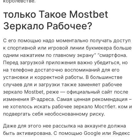
королевстве.
только Такое Mostbet
Зеркало Рабочее?
С его помощью надо моментально получать доступ
к спортивной или игровой линии букмекера больше
одним нажатием по главному экрану” “смартфона.
Перед загрузкой приложения важно убедиться, но
на телефоне достаточно воспоминаний для его
установки и корректной работы. В большинстве
случаев для и загрузки также заменяет рабочее
зеркало Mostbet, реже — официальный сайт после
изменения IP-адреса. Самая ценная рекомендация –
не хотелось искать рабочее зеркало Мостбет. ком и
подвергать себя необоснованному риску.
Даже для этого нее рассылка на аккаунте должна
быть активирована. С помощью Google или Яндекс