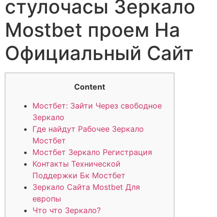
стулочасы Зеркало
Mostbet проем На
Официальный Сайт
Content
Мостбет: Зайти Через свободное
Зеркало
Где найдут Рабочее Зеркало
Мостбет
Мостбет Зеркало Регистрация
Контакты Технической
Поддержки Бк Мостбет
Зеркало Сайта Mostbet Для
европы
Что что Зеркало?