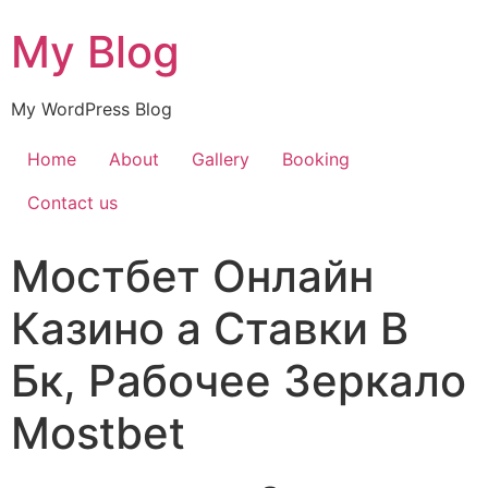
My Blog
My WordPress Blog
Home
About
Gallery
Booking
Contact us
Мостбет Онлайн
Казино а Ставки В
Бк, Рабочее Зеркало
Mostbet