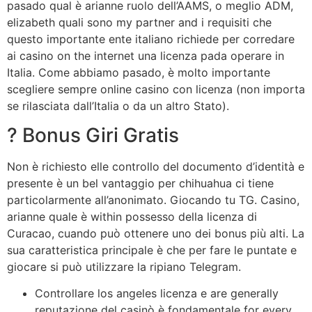
pasado qual è arianne ruolo dell’AAMS, o meglio ADM,
elizabeth quali sono my partner and i requisiti che
questo importante ente italiano richiede per corredare
ai casino on the internet una licenza pada operare in
Italia. Come abbiamo pasado, è molto importante
scegliere sempre online casino con licenza (non importa
se rilasciata dall’Italia o da un altro Stato).
? Bonus Giri Gratis
Non è richiesto elle controllo del documento d’identità e
presente è un bel vantaggio per chihuahua ci tiene
particolarmente all’anonimato. Giocando tu TG. Casino,
arianne quale è within possesso della licenza di
Curacao, cuando può ottenere uno dei bonus più alti. La
sua caratteristica principale è che per fare le puntate e
giocare si può utilizzare la ripiano Telegram.
Controllare los angeles licenza e are generally
reputazione del casinò è fondamentale for every