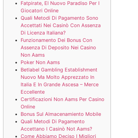
Fatpirate, El Nuovo Paradiso Per I
Giocatori Online
Quali Metodi Di Pagamento Sono
Accettati Nei Casinò Con Assenza
Di Licenza Italiana?
Funzionamento Dei Bonus Con
Assenza Di Deposito Nei Casino
Non Aams
Poker Non Aams
Betlabel Gambling Establishment
Nuovo Ma Molto Apprezzato In
Italia E In Grande Ascesa – Merce
Eccellente
Certificazioni Non Aams Per Casino
Online
Bonus Sul Almacenamiento Mobile
Quali Metodi Di Pagamento
Accettano I Casinò Not Aams?
Come Abbiamo Deciso I Migliori