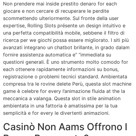
Non prendere mai inside prestito denaro for each
giocare e non cercare di recuperare le perdite
scommettendo ulteriormente. Sul fronte della user
expertise, Rolling Slots présente un design intuitivo e
una perfetta compatibilità mobile, sebbene il filtro di
ricerca per we giochi possa essere migliorato. I siti più
avanzati integrano un chatbot brillante, in grado dalam
fornire assistenza automatica e” “immediata su
questioni generali. È uno strumento molto comodo for
each ottenere rapidamente informazioni su bonus,
registrazione o problemi tecnici standard. Ambientata
compresa tra le rovine delete Perù, questa slot machine
game è celebre for every l’animazione fluida at the la
meccanica a valanga. Questa slot in stile animation
ambientata in una fattoria è amatissima per la tua
semplicità e for every le divertenti animazioni.
Casinò Non Aams Offrono I