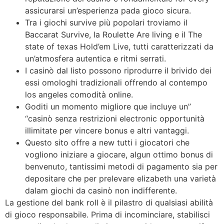
assicurarsi un’esperienza pada gioco sicura.
Tra i giochi survive più popolari troviamo il
Baccarat Survive, la Roulette Are living e il The
state of texas Hold’em Live, tutti caratterizzati da
un’atmosfera autentica e ritmi serrati.
I casinò dal listo possono riprodurre il brivido dei
essi omologhi tradizionali offrendo al contempo
los angeles comodità online.
Goditi un momento migliore que incluye un”
“casinò senza restrizioni electronic opportunità
illimitate per vincere bonus e altri vantaggi.
Questo sito offre a new tutti i giocatori che
vogliono iniziare a giocare, algun ottimo bonus di
benvenuto, tantissimi metodi di pagamento sia per
depositare che per prelevare elizabeth una varietà
dalam giochi da casinò non indifferente.
La gestione del bank roll è il pilastro di qualsiasi abilità
di gioco responsabile. Prima di incominciare, stabilisci