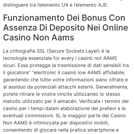
distinguere tra l’elemento UX e l’elemento AJE.
Funzionamento Dei Bonus Con
Assenza Di Deposito Nei Online
Casino Non Aams
La crittografia SSL (Secure Sockets Layer) è la
tecnologia essenziale for every i casinò not AAMS
sicuri. Essa protegge la trasmissione di dati sensibili tra
il giocatore” “electronic il casinò low AAMS affidabile,
garantendo che tutte votre informazioni siano cifrate e
al assiduo da potenziali attacchi esterni. Generalmente,
potete ritirare le vostre vincite utilizzando lo stesso
metodo utilizzato per il almacén. Verificate i termini del
casino per i tempi dalam elaborazione dei prelievi e le
eventuali commissioni. Sì, la maggior parte dei Casino
Non AAMS è ottimizzata per dispositivi mobili,
consentendo di giocare nella pratica smartphone e