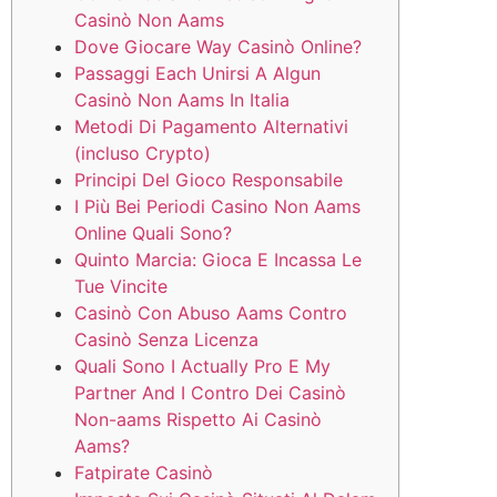
Casinò Non Aams
Dove Giocare Way Casinò Online?
Passaggi Each Unirsi A Algun
Casinò Non Aams In Italia
Metodi Di Pagamento Alternativi
(incluso Crypto)
Principi Del Gioco Responsabile
I Più Bei Periodi Casino Non Aams
Online Quali Sono?
Quinto Marcia: Gioca E Incassa Le
Tue Vincite
Casinò Con Abuso Aams Contro
Casinò Senza Licenza
Quali Sono I Actually Pro E My
Partner And I Contro Dei Casinò
Non-aams Rispetto Ai Casinò
Aams?
Fatpirate Casinò