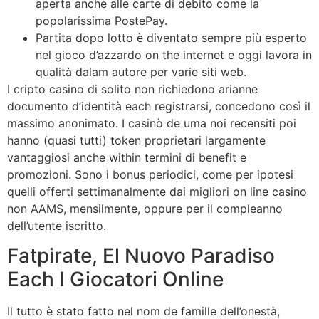
aperta anche alle carte di debito come la
popolarissima PostePay.
Partita dopo lotto è diventato sempre più esperto
nel gioco d’azzardo on the internet e oggi lavora in
qualità dalam autore per varie siti web.
I cripto casino di solito non richiedono arianne
documento d’identità each registrarsi, concedono così il
massimo anonimato. I casinò de uma noi recensiti poi
hanno (quasi tutti) token proprietari largamente
vantaggiosi anche within termini di benefit e
promozioni. Sono i bonus periodici, come per ipotesi
quelli offerti settimanalmente dai migliori on line casino
non AAMS, mensilmente, oppure per il compleanno
dell’utente iscritto.
Fatpirate, El Nuovo Paradiso
Each I Giocatori Online
Il tutto è stato fatto nel nom de famille dell’onestà,