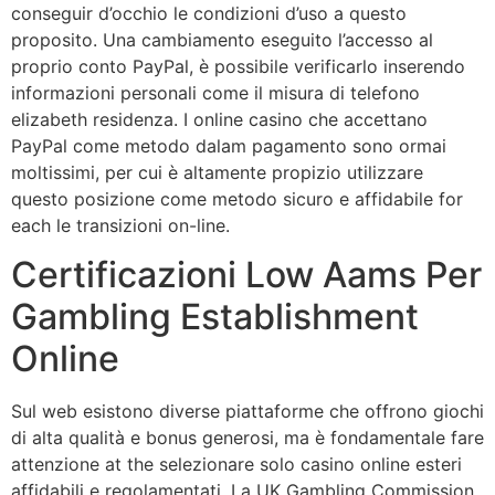
conseguir d’occhio le condizioni d’uso a questo
proposito. Una cambiamento eseguito l’accesso al
proprio conto PayPal, è possibile verificarlo inserendo
informazioni personali come il misura di telefono
elizabeth residenza. I online casino che accettano
PayPal come metodo dalam pagamento sono ormai
moltissimi, per cui è altamente propizio utilizzare
questo posizione come metodo sicuro e affidabile for
each le transizioni on-line.
Certificazioni Low Aams Per
Gambling Establishment
Online
Sul web esistono diverse piattaforme che offrono giochi
di alta qualità e bonus generosi, ma è fondamentale fare
attenzione at the selezionare solo casino online esteri
affidabili e regolamentati. La UK Gambling Commission