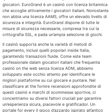
giocatori. EuroGrand è un casinò con licenza britannica
che accoglie attivamente i giocatori italiani. Nonostante
non abbia una licenza AAMS, offre un elevado livello di
sicurezza e integrità. EuroGrand dispone di tutte le
misure di sicurezza necessarie, compresa tra cui la
crittografia SSL, e pada un’ampia selezione di giochi.
Il casinò supporta anche la varietà di metodi di
pagamento, inclusi quelli popolari inside Italia,
garantendo transazioni fluide. Come este team
professionale dalam giocatori italiani che frequenta
casinò on the web senza licenza ADM, abbiamo
sviluppato este occhio attento per identificare le
migliori piattaforme su cui giocare e puntare. Nel
classificare at the fornire recensioni approfondite di
questi casinò e marchi di scommesse sportive, ci
concentriamo su diversi fattori cruciali per garantire
un’esperienza sicura, piacevole e gratificador. Un
portale for every il gioco d’azzardo ispirato all’antico